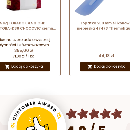
5 kg TOBADO 64.5% CHD-
Łopatka 250 mm silikonow
TOBA-D38 CHOCOVIC ciemna
niebieska 47473 Thermohau
czekolada easymelt o
zrównoważonej słodyczy
iemna czekolada o wysokiej
płynności i zrównoważonym
Cena
łodkim smaku z wyczuwalną
355,00 zł
Cena
yczką. Produkowana w postaci
44,18 zł
71,00 zł / 1 kg
letek easymelt, które znacznie
łatwiają pracę z czekoladą.
Dodaj do koszyka
Dodaj do koszyka

