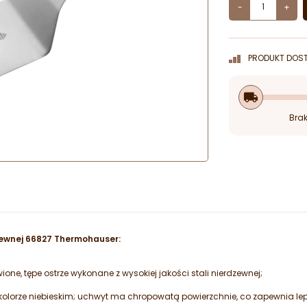
-
+
PRODUKT DOST
local_shipping
Brak
zewnej 66827 Thermohauser:
one, tępe ostrze wykonane z wysokiej jakości stali nierdzewnej;
olorze niebieskim; uchwyt ma chropowatą powierzchnie, co zapewnia lep