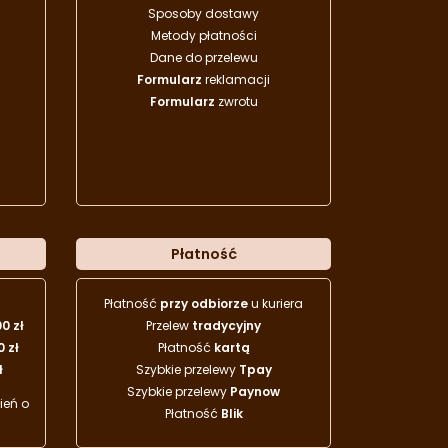
Sposoby dostawy
Metody płatności
Dane do przelewu
Formularz
reklamacji
Formularz
zwrotu
Płatność
Płatność
przy odbiorze
u kuriera
00 zł
Przelew
tradycyjny
0 zł
Płatność
kartą
ł
Szybkie przelewy
Tpay
Szybkie przelewy
Paynow
eń o
Płatność
Blik