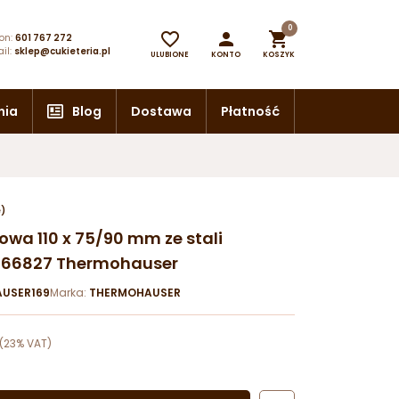
0



on:
601 767 272
il:
sklep@cukieteria.pl
ULUBIONE
KONTO
KOSZYK
nia
Blog
Dostawa
Płatność
e)
owa 110 x 75/90 mm ze stali
j 66827 Thermohauser
USER169
Marka:
THERMOHAUSER
(23% VAT)