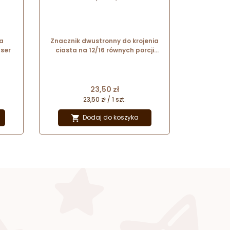
a
Znacznik dwustronny do krojenia
ser
ciasta na 12/16 równych porcji
35305 Thermohauser
Cena
23,50 zł
23,50 zł / 1 szt.
Dodaj do koszyka
