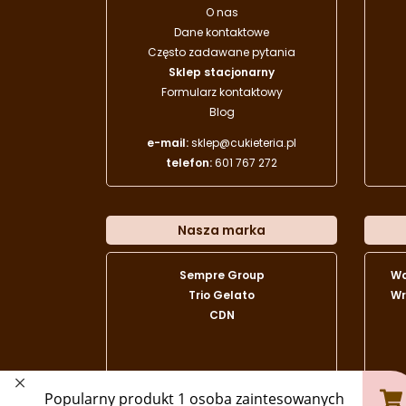
O nas
Dane kontaktowe
Często zadawane pytania
Sklep stacjonarny
Formularz kontaktowy
Blog
e-mail:
sklep@cukieteria.pl
telefon:
601 767 272
Nasza marka
Sempre Group
W
Trio Gelato
Wr
CDN