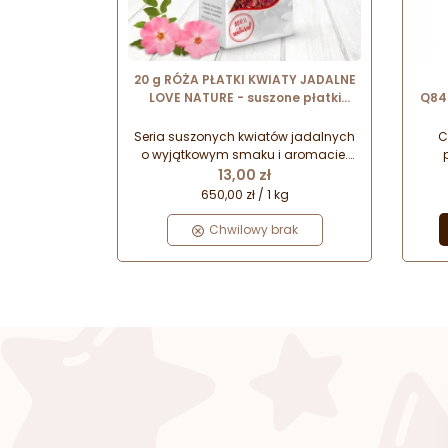
20 g RÓŻA PŁATKI KWIATY JADALNE
LOVE NATURE - suszone płatki
Q84
kwiatów do dekoracji
cukierniczych
Seria suszonych kwiatów jadalnych
C
o wyjątkowym smaku i aromacie.
Cena
Idealne do dekoracji cukierniczych
s
13,00 zł
oraz jako dodatek do potraw czy
gor
650,00 zł / 1 kg
napojów. Naturalny sposób na
ka
efektowną prezentację Twoich
u
Chwilowy brak
wyrobów.