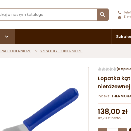
Telef

E-ma
Szkole
RIA CUKIERNICZE
SZPATUŁY CUKIERNICZE
(0 Opini
Łopatka kąt
nierdzewne
Indeks:
THERMOHA
138,00 zł
112,20 zł netto