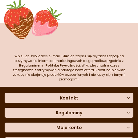
Wpisując swój adres e-mail i klikając "zapisz się" wyrażasz zgodę na
otrzymywanie informacji marketingowych drogą mailową zgodnie z
Regulaminem
i
Polityką Prywatności
. W każdej chwili możesz
zrezygnować z otrzymywania naszego newslettera. Rabat na pierwsze
zakupy nie obejmuje produktów przecenionych i nie łączy się z innymi
promocjami.
Kontakt
O nas
Dane kontaktowe
Regulaminy
Często zadawane pytania
Regulamin sklepu
Sklep stacjonarny
Polityka prywatności
Moje konto
Formularz kontaktowy
Polityka cookies
Załóż konto