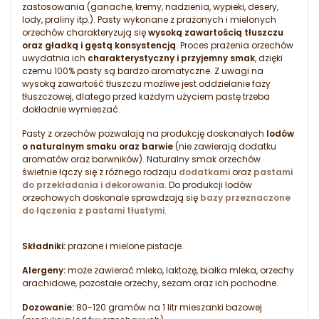
zastosowania (ganache, kremy, nadzienia, wypieki, desery,
lody, praliny itp.). Pasty wykonane z prażonych i mielonych
orzechów charakteryzują się
wysoką zawartością tłuszczu
oraz gładką i gęstą konsystencją
. Proces prażenia orzechów
uwydatnia ich
charakterystyczny i przyjemny smak
, dzięki
czemu 100% pasty są bardzo aromatyczne. Z uwagi na
wysoką zawartość tłuszczu możliwe jest oddzielanie fazy
tłuszczowej, dlatego przed każdym użyciem pastę trzeba
dokładnie wymieszać.
Pasty z orzechów pozwalają na produkcję doskonałych
lodów
o naturalnym smaku oraz barwie
(nie zawierają dodatku
aromatów oraz barwników). Naturalny smak orzechów
świetnie łączy się z różnego rodzaju
dodatkami
oraz
pastami
do przekładania i dekorowania
. Do produkcji lodów
orzechowych doskonale sprawdzają się
bazy przeznaczone
do łączenia z pastami tłustymi
.
Składniki:
prażone i mielone pistacje.
Alergeny:
może zawierać mleko, laktozę, białka mleka, orzechy
arachidowe, pozostałe orzechy, sezam oraz ich pochodne.
Dozowanie:
80-120 gramów na 1 litr mieszanki bazowej