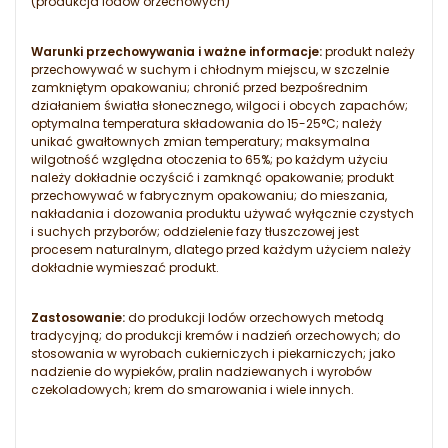
(produkcja lodów orzechowych)
Warunki przechowywania i ważne informacje:
produkt należy
przechowywać w suchym i chłodnym miejscu, w szczelnie
zamkniętym opakowaniu; chronić przed bezpośrednim
działaniem światła słonecznego, wilgoci i obcych zapachów;
optymalna temperatura składowania do 15-25°C; należy
unikać gwałtownych zmian temperatury; maksymalna
wilgotność względna otoczenia to 65%; po każdym użyciu
należy dokładnie oczyścić i zamknąć opakowanie; produkt
przechowywać w fabrycznym opakowaniu; do mieszania,
nakładania i dozowania produktu używać wyłącznie czystych
i suchych przyborów; oddzielenie fazy tłuszczowej jest
procesem naturalnym, dlatego przed każdym użyciem należy
dokładnie wymieszać produkt.
Zastosowanie:
do produkcji lodów orzechowych metodą
tradycyjną; do produkcji kremów i nadzień orzechowych; do
stosowania w wyrobach cukierniczych i piekarniczych; jako
nadzienie do wypieków, pralin nadziewanych i wyrobów
czekoladowych; krem do smarowania i wiele innych.