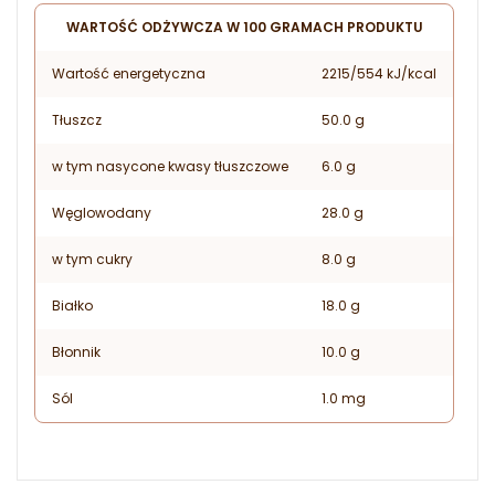
WARTOŚĆ ODŻYWCZA W 100 GRAMACH PRODUKTU
Wartość energetyczna
2215/554 kJ/kcal
Tłuszcz
50.0 g
w tym nasycone kwasy tłuszczowe
6.0 g
Węglowodany
28.0 g
w tym cukry
8.0 g
Białko
18.0 g
Błonnik
10.0 g
Sól
1.0 mg