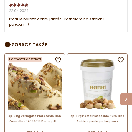
22.04.2024
Produkt bardzo dobrej jakości. Poznałam na szkoleniu
polecam :)
ZOBACZ TAKŻE
Darmowa dostawa


op. 3 kg Variegato Pistacchio Con
op. 1 kg Pasta Pistacchio Puro One
Granella - 12093019 Pernigotti -
Babbi - pasta pistacjowa z
krem pistacjowy z chrupiącym
dodatkiem barwnika - nr. kat.
dodatkiem pokruszonych
12372