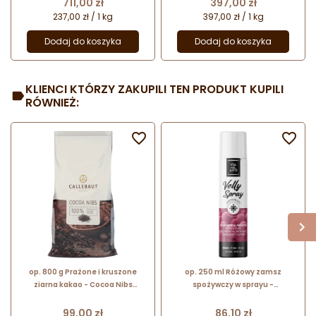
Cena
Cena
711,00 zł
397,00 zł
orzechów
237,00 zł / 1 kg
397,00 zł / 1 kg
Dodaj do koszyka
Dodaj do koszyka
KLIENCI KTÓRZY ZAKUPILI TEN PRODUKT KUPILI
RÓWNIEŻ:


op. 800 g Prażone i kruszone
op. 250 ml Różowy zamsz
ziarna kakao - Cocoa Nibs
spożywczy w sprayu -
Callebaut - nr. kat. NIBS-S502-
strukturalny barwnik do dekoracji
X47
cukierniczych - Barima Artisanal
Cena
Cena
99,00 zł
86,10 zł