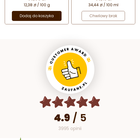
12,38 zł / 100 g
34,44 zł / 100 ml
Dodaj do koszyka
Chwilowy brak
4.9
/
5
3995 opinii