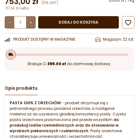
753,00 zł
251,00 zł / 1 kg
(5% VAT)
717,14 zł netto

DODAJ DO KOSZYKA
-
+
PRODUKT DOSTĘPNY W MAGAZYNIE
Magazyn: 22 szt.
local_shipping
Brakuje Ci
399.00 zł
do darmowej dostawy.
Opis produktu
PASTA 100% Z ORZECHÓW
- produkt otrzymuje się z
jednorodnego procesu prażenia orzechów, a następnie
mielenia aż do uzyskania gładkiej konsystencji pasty. Czysta
pasta orzechowa przeznaczona jest przede wszystkim
do
produkcji lodów rzemieślniczych oraz do stosowania w
wyrobach piekarniczych i cukierniczych
. Pasty orzechowe
charakteryzuje uniwersalność i wszechstronność