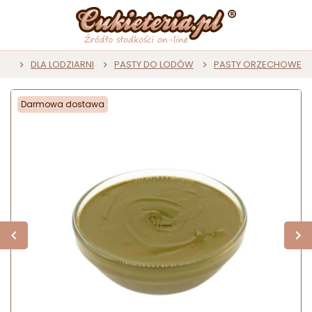
wna
DLA LODZIARNI
PASTY DO LODÓW
PASTY ORZECHOWE
Darmowa dostawa