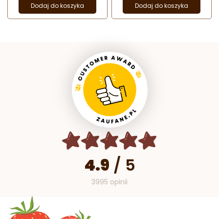
Dodaj do koszyka
Dodaj do koszyka
4.9
/
5
3995 opinii