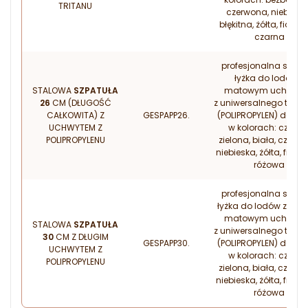
TRITANU
czerwona, niebieska
błękitna, żółta, fiolet
czarna
profesjonalna stalo
łyżka do lodów z
STALOWA
SZPATUŁA
matowym uchwyt
26
CM (DŁUGOŚĆ
z uniwersalnego twor
CAŁKOWITA) Z
GESPAPP26.
(POLIPROPYLEN) dostę
UCHWYTEM Z
w kolorach: czarna
POLIPROPYLENU
zielona, biała, czerwo
niebieska, żółta, fiolet
różowa
profesjonalna stalo
łyżka do lodów z dłu
matowym uchwyt
STALOWA
SZPATUŁA
z uniwersalnego twor
30
CM Z DŁUGIM
GESPAPP30.
(POLIPROPYLEN) dostę
UCHWYTEM Z
w kolorach: czarna
POLIPROPYLENU
zielona, biała, czerwo
niebieska, żółta, fiolet
różowa