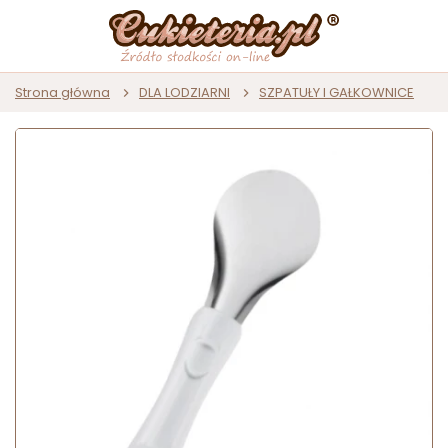
Strona główna
DLA LODZIARNI
SZPATUŁY I GAŁKOWNICE