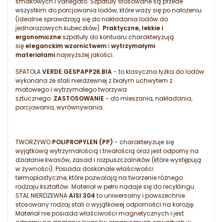
smakowych i variegato. Szpatuły stosowane są przede
wszystkim do porcjowania lodów, które waży się po nałożeniu
(idealnie sprawdzają się do nakładania lodów do
jednorazowych kubeczków).
Praktyczne, lekkie i
ergonomiczne
szpatuły do kontuaru charakteryzują
się
eleganckim wzornictwem
i
wytrzymałymi
materiałami
najwyższej jakości.
SPATOLA
VERDE GESPAPP26.BIA
- to klasyczna łyżka do lodów
wykonana ze stali nierdzewnej z białym uchwytem z
matowego i wytrzymałego tworzywa
sztucznego.
ZASTOSOWANIE
- do mieszania, nakładania,
porcjowania, wyrównywania.
TWORZYWO
POLIPROPYLEN (PP)
- charakteryzuje się
wyjątkową wytrzymałością i trwałością oraz jest odporny na
działanie kwasów, zasad i rozpuszczalników (które występują
w żywności). Posiada doskonałe właściwości
termoplastyczne, które pozwalają na tworzenie różnego
rodzaju kształtów. Materiał w pełni nadaje się do recyklingu.
STAL NIERDZEWNA
AISI 304
to uniwersalny i powszechnie
stosowany rodzaj stali o wyjątkowej odporności na korozję.
Materiał nie posiada właściwości magnetycznych i jest