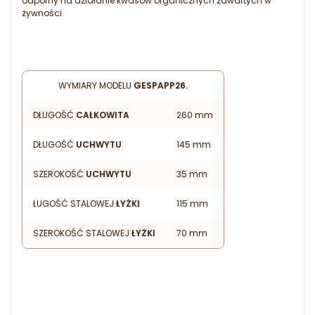
odporny na działanie kwasów organicznych zawartych w
żywności.
WYMIARY MODELU
GESPAPP26.
DŁUGOŚĆ
CAŁKOWITA
260 mm
DŁUGOŚĆ
UCHWYTU
145 mm
SZEROKOŚĆ
UCHWYTU
35 mm
ŁUGOŚĆ STALOWEJ
ŁYŻKI
115 mm
SZEROKOŚĆ STALOWEJ
ŁYŻKI
70 mm