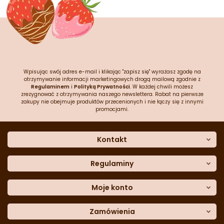
Wpisując swój adres e-mail i klikając "zapisz się" wyrażasz zgodę na
otrzymywanie informacji marketingowych drogą mailową zgodnie z
Regulaminem
i
Polityką Prywatności
. W każdej chwili możesz
zrezygnować z otrzymywania naszego newslettera. Rabat na pierwsze
zakupy nie obejmuje produktów przecenionych i nie łączy się z innymi
promocjami.
Kontakt
O nas
Dane kontaktowe
Regulaminy
Często zadawane pytania
Regulamin sklepu
Sklep stacjonarny
Polityka prywatności
Moje konto
Formularz kontaktowy
Polityka cookies
Załóż konto
Blog
Polityka reklamacji
Zamówienia
Moje dane
Polityka zwrotów
Historia zamówień
e-mail:
Sposoby dostawy
sklep@cukieteria.pl