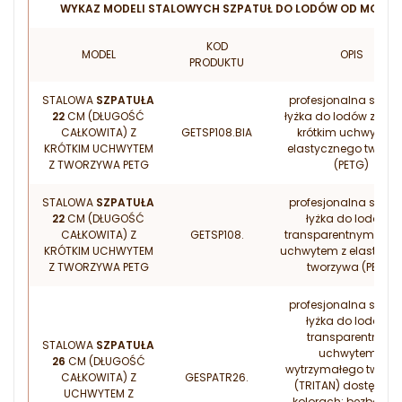
WYKAZ MODELI STALOWYCH SZPATUŁ DO LODÓW OD MORI 2
KOD
MODEL
OPIS
PRODUKTU
STALOWA
SZPATUŁA
profesjonalna stalo
22
CM (DŁUGOŚĆ
łyżka do lodów z biał
CAŁKOWITA) Z
GETSP108.BIA
krótkim uchwytem 
KRÓTKIM UCHWYTEM
elastycznego tworz
Z TWORZYWA PETG
(PETG)
STALOWA
SZPATUŁA
profesjonalna stalo
22
CM (DŁUGOŚĆ
łyżka do lodów z
CAŁKOWITA) Z
GETSP108.
transparentnym, krót
KRÓTKIM UCHWYTEM
uchwytem z elastycz
Z TWORZYWA PETG
tworzywa (PETG)
profesjonalna stalo
łyżka do lodów z
transparentnym
STALOWA
SZPATUŁA
uchwytem z
26
CM (DŁUGOŚĆ
wytrzymałego tworz
CAŁKOWITA) Z
GESPATR26.
(TRITAN) dostępna
UCHWYTEM Z
kolorach: bezbarwn