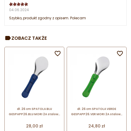
04.06.2024
Szybko, produkt zgodny z opisem. Polecam
ZOBACZ TAKŻE


dł. 26 cm SPATOLA BLU
dł. 26 cm SPATOLA VERDE
GESPAPP26.BLU MORI 2A stalowa
GESPAPP26.VER MORI 2A stalowa
szpatuła do lodów z niebieskim
szpatuła do lodów z zielonym
uchwytem z tworzywa
uchwytem z tworzywa
Cena
Cena
28,00 zł
24,80 zł