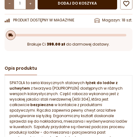

DODAJ DO KOSZYKA
-
+
PRODUKT DOSTĘPNY W MAGAZYNIE
Magazyn: 18 szt.
local_shipping
Brakuje Ci
399.00 zł
do darmowej dostawy.
Opis produktu
SPATOLA to seria klasycznych stalowych
łyżek do lodów z
uchwytem
z tworzywa (POLIPROPYLEN) dostępnych w różnych
wersjach kolorystycznych. Część robocza wykonana jest z
wysokiej jakości stali nierdzewnej (AISI 304), która jest
całkowicie
bezpieczna
w kontakcie z produktami
spożywczymi. Rączka zapewnia pewny chwyt oraz łatwe
posługiwanie się łyżką. Ergonomiczny kształt doskonale
sprawdzi się do nakładania, mieszania i wyrównywania lodów
w kuwetach. Szpatuły przydatne są również podczas procesu
produkcji lodów - do mieszania i porcjowania past