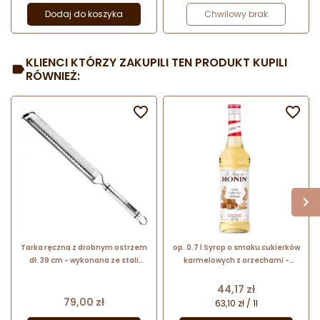
Dodaj do koszyka
Chwilowy brak
KLIENCI KTÓRZY ZAKUPILI TEN PRODUKT KUPILI
RÓWNIEŻ:


Tarka ręczna z drobnym ostrzem
op. 0.7 l Syrop o smaku cukierków
dł. 39 cm - wykonana ze stali
karmelowych z orzechami -
nierdzewnej - 638748 Tescoma
Toffee Nut Le Sirop de Monin -
President X-sharp stainless steel
szklana butelka
Cena
44,17 zł
Cena
79,00 zł
63,10 zł / 1l