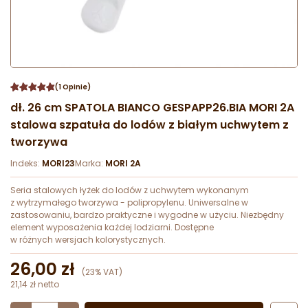
(1 Opinie)
dł. 26 cm SPATOLA BIANCO GESPAPP26.BIA MORI 2A
stalowa szpatuła do lodów z białym uchwytem z
tworzywa
Indeks:
MORI23
Marka:
MORI 2A
Seria stalowych łyżek do lodów z uchwytem wykonanym
z wytrzymałego tworzywa - polipropylenu. Uniwersalne w
zastosowaniu, bardzo praktyczne i wygodne w użyciu. Niezbędny
element wyposażenia każdej lodziarni. Dostępne
w różnych wersjach kolorystycznych.
26,00 zł
(23% VAT)
21,14 zł netto