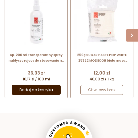
op. 200 ml Transparentny spray
250g SUGAR PASTE POP WHITE
nabłyszczający do stosowania na
25322 MODECOR biała masa
powierzchnię wyrobów
cukrowa bezglutenowa
cukierniczych - Gelatina Spray
Cena
Cena
36,33 zł
12,00 zł
23239 Modecor
18,17 zł / 100 ml
48,00 zł / 1 kg
Dodaj do koszyka
Chwilowy brak