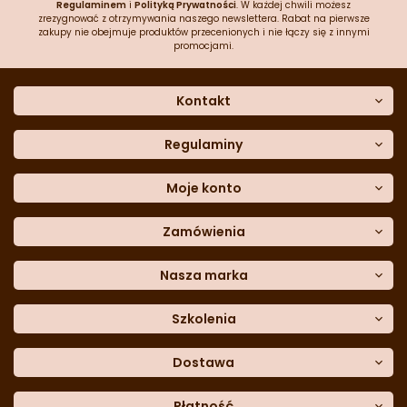
Regulaminem
i
Polityką Prywatności
. W każdej chwili możesz
zrezygnować z otrzymywania naszego newslettera. Rabat na pierwsze
zakupy nie obejmuje produktów przecenionych i nie łączy się z innymi
promocjami.
Kontakt
O nas
Dane kontaktowe
Regulaminy
Często zadawane pytania
Regulamin sklepu
Sklep stacjonarny
Polityka prywatności
Moje konto
Formularz kontaktowy
Polityka cookies
Załóż konto
Blog
Polityka reklamacji
Zamówienia
Moje dane
Polityka zwrotów
Historia zamówień
e-mail:
Sposoby dostawy
sklep@cukieteria.pl
Dostępność cyfrowa
Lista ulubionych
telefon:
Metody płatności
Nasza marka
601 767 272
Moje rabaty
Dane do przelewu
Sempre Group
Formularz
reklamacji
Trio Gelato
Szkolenia
Formularz
zwrotu
CDN
Warsaw
Academy of Pastry Arts
Wroclaw
Academy of Baker Arts
Dostawa
Darmowy
odbiór osobisty
InPost Kurier (przedpłata) -
Płatność
18.00 zł