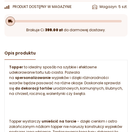
PRODUKT DOSTĘPNY W MAGAZYNIE
Magazyn: 5 szt.
local_shipping
Brakuje Ci
399.00 zł
do darmowej dostawy.
Opis produktu
Topper
to idealny sposób na szybkie i efektowne
udekorowanie tortu lub ciasta. Pozwala
na
spersonalizowanie
wypieków i dzięki różnorodności
wzorów będzie pasować na różne okazje. Doskonale sprawdzi
się
do dekoracji tortów
urodzinowych, komunijnych, ślubnych,
na chrzest, rocznicę, walentynki czy święta.
Topper wystarczy
umieścić na torcie
- dzięki cienkim i ostro
zakończonym nóżkom topper nie naruszy konstrukcji wypieków
podczas jego wbijania. Zastosowanie tego typu dekoracji to