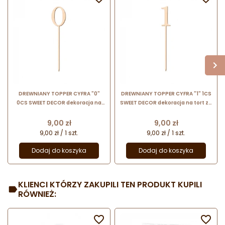
DREWNIANY TOPPER CYFRA "0"
DREWNIANY TOPPER CYFRA "1" 1CS
0CS SWEET DECOR dekoracja na
SWEET DECOR dekoracja na tort ze
tort ze sklejki brzozowej
sklejki brzozowej
Cena
Cena
9,00 zł
9,00 zł
9,00 zł / 1 szt.
9,00 zł / 1 szt.
Dodaj do koszyka
Dodaj do koszyka
KLIENCI KTÓRZY ZAKUPILI TEN PRODUKT KUPILI
RÓWNIEŻ:

