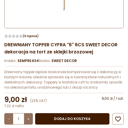
(0 Opinie)
DREWNIANY TOPPER CYFRA "6" 6CS SWEET DECOR
dekoracja na tort ze sklejki brzozowej
Indeks:
SEMPRE434
Marka:
SWEET DECOR
Drewniany topper będzie doskonale komponował się z dekoracją w
każdym kolorze, idealnie sprawdzi się w towarzystwie naturalnych i
delikatnych dekoracji. Toppery w kształcie cyfr to znakomity sposób
na dekoracje tortu urodzinowego lub z okazji rocznicy.
9,00 zł
9,00 zł / 1 szt.
(23% VAT)
7,32 zł netto

DODAJ DO KOSZYKA
-
+