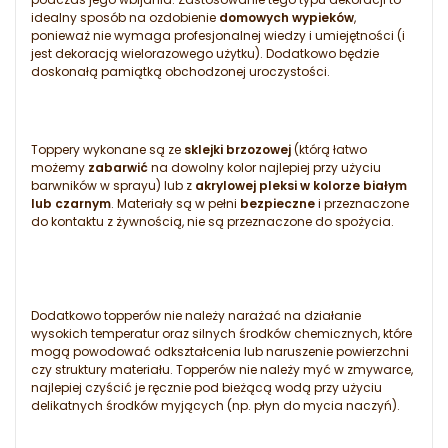
idealny sposób na ozdobienie
domowych wypieków
,
ponieważ nie wymaga profesjonalnej wiedzy i umiejętności (i
jest dekoracją wielorazowego użytku). Dodatkowo będzie
doskonałą pamiątką obchodzonej uroczystości.
Toppery wykonane są ze
sklejki brzozowej
(którą łatwo
możemy
zabarwić
na dowolny kolor najlepiej przy użyciu
barwników w sprayu) lub z
akrylowej pleksi w kolorze białym
lub czarnym
. Materiały są w pełni
bezpieczne
i przeznaczone
do kontaktu z żywnością, nie są przeznaczone do spożycia.
Dodatkowo topperów nie należy narażać na działanie
wysokich temperatur oraz silnych środków chemicznych, które
mogą powodować odkształcenia lub naruszenie powierzchni
czy struktury materiału. Topperów nie należy myć w zmywarce,
najlepiej czyścić je ręcznie pod bieżącą wodą przy użyciu
delikatnych środków myjących (np. płyn do mycia naczyń).