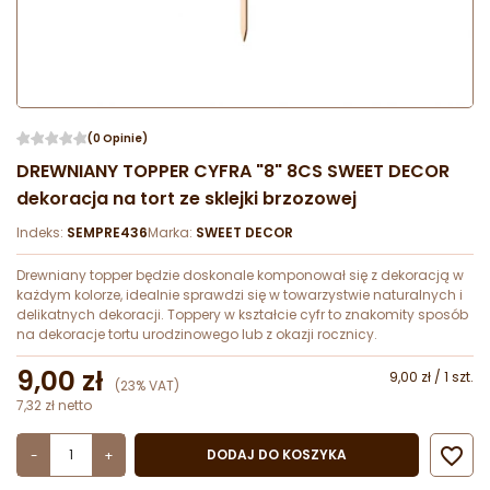
(0 Opinie)
DREWNIANY TOPPER CYFRA "8" 8CS SWEET DECOR
dekoracja na tort ze sklejki brzozowej
Indeks:
SEMPRE436
Marka:
SWEET DECOR
Drewniany topper będzie doskonale komponował się z dekoracją w
każdym kolorze, idealnie sprawdzi się w towarzystwie naturalnych i
delikatnych dekoracji. Toppery w kształcie cyfr to znakomity sposób
na dekoracje tortu urodzinowego lub z okazji rocznicy.
9,00 zł
9,00 zł / 1 szt.
(23% VAT)
7,32 zł netto

DODAJ DO KOSZYKA
-
+