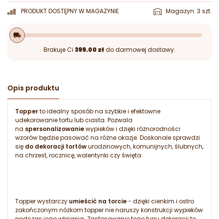
PRODUKT DOSTĘPNY W MAGAZYNIE
Magazyn: 3 szt.
local_shipping
Brakuje Ci
399.00 zł
do darmowej dostawy.
Opis produktu
Topper
to idealny sposób na szybkie i efektowne
udekorowanie tortu lub ciasta. Pozwala
na
spersonalizowanie
wypieków i dzięki różnorodności
wzorów będzie pasować na różne okazje. Doskonale sprawdzi
się
do dekoracji tortów
urodzinowych, komunijnych, ślubnych,
na chrzest, rocznicę, walentynki czy święta.
Topper wystarczy
umieścić na torcie
- dzięki cienkim i ostro
zakończonym nóżkom topper nie naruszy konstrukcji wypieków
podczas jego wbijania. Zastosowanie tego typu dekoracji to