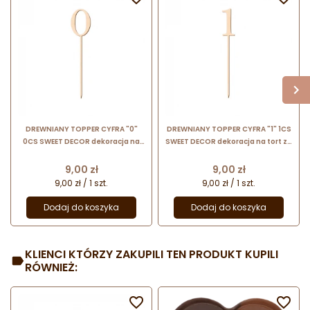
DREWNIANY TOPPER CYFRA "0"
DREWNIANY TOPPER CYFRA "1" 1CS
0CS SWEET DECOR dekoracja na
SWEET DECOR dekoracja na tort ze
tort ze sklejki brzozowej
sklejki brzozowej
Cena
Cena
9,00 zł
9,00 zł
9,00 zł / 1 szt.
9,00 zł / 1 szt.
Dodaj do koszyka
Dodaj do koszyka
KLIENCI KTÓRZY ZAKUPILI TEN PRODUKT KUPILI
RÓWNIEŻ:

