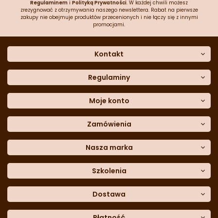
Regulaminem
i
Polityką Prywatności
. W każdej chwili możesz
zrezygnować z otrzymywania naszego newslettera. Rabat na pierwsze
zakupy nie obejmuje produktów przecenionych i nie łączy się z innymi
promocjami.
Kontakt
O nas
Dane kontaktowe
Regulaminy
Często zadawane pytania
Regulamin sklepu
Sklep stacjonarny
Polityka prywatności
Moje konto
Formularz kontaktowy
Polityka cookies
Załóż konto
Blog
Polityka reklamacji
Zamówienia
Moje dane
Polityka zwrotów
Historia zamówień
e-mail:
Sposoby dostawy
sklep@cukieteria.pl
Dostępność cyfrowa
Lista ulubionych
telefon:
Metody płatności
Nasza marka
601 767 272
Moje rabaty
Dane do przelewu
Sempre Group
Formularz
reklamacji
Trio Gelato
Szkolenia
Formularz
zwrotu
CDN
Warsaw
Academy of Pastry Arts
Wroclaw
Academy of Baker Arts
Dostawa
Darmowy
odbiór osobisty
InPost Kurier (przedpłata) -
Płatność
18.00 zł