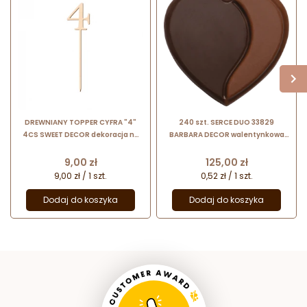
DREWNIANY TOPPER CYFRA "4"
240 szt. SERCE DUO 33829
4CS SWEET DECOR dekoracja na
BARBARA DECOR walentynkowa
tort ze sklejki brzozowej
dekoracja z dwóch rodzajów
czekolady dł. 34 mm
Cena
Cena
9,00 zł
125,00 zł
9,00 zł / 1 szt.
0,52 zł / 1 szt.
Dodaj do koszyka
Dodaj do koszyka