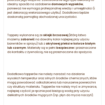
idealny sposób na ozdobienie
domowych wypieków
,
ponieważ nie wymaga profesjonalnej wiedzy i umiejętności (i
jest dekoracją wielorazowego użytku). Dodatkowo będzie
doskonałą pamiątką obchodzonej uroczystości.
Toppery wykonane są ze
sklejki brzozowej
(którą łatwo
możemy
zabarwić
na dowolny kolor najlepiej przy użyciu
barwników w sprayu) lub z
akrylowej pleksi w kolorze białym
lub czarnym
. Materiały są w pełni
bezpieczne
i przeznaczone
do kontaktu z żywnością, nie są przeznaczone do spożycia.
Dodatkowo topperów nie należy narażać na działanie
wysokich temperatur oraz silnych środków chemicznych, które
mogą powodować odkształcenia lub naruszenie powierzchni
czy struktury materiału. Topperów nie należy myć w zmywarce,
najlepiej czyścić je ręcznie pod bieżącą wodą przy użyciu
delikatnych środków myjących (np. płyn do mycia naczyń).