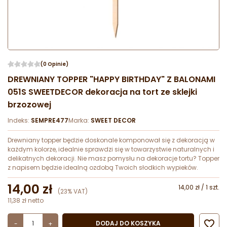
(0 Opinie)
DREWNIANY TOPPER "HAPPY BIRTHDAY" Z BALONAMI
051S SWEETDECOR dekoracja na tort ze sklejki
brzozowej
Indeks:
SEMPRE477
Marka:
SWEET DECOR
Drewniany topper będzie doskonale komponował się z dekoracją w
każdym kolorze, idealnie sprawdzi się w towarzystwie naturalnych i
delikatnych dekoracji. Nie masz pomysłu na dekoracje tortu? Topper
z napisem będzie idealną ozdobą Twoich słodkich wypieków.
14,00 zł
14,00 zł / 1 szt.
(23% VAT)
11,38 zł netto

DODAJ DO KOSZYKA
-
+