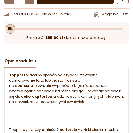
PRODUKT DOSTĘPNY W MAGAZYNIE
Magazyn: 1 szt.
local_shipping
Brakuje Ci
399.00 zł
do darmowej dostawy.
Opis produktu
Topper
to idealny sposób na szybkie i efektowne
udekorowanie tortu lub ciasta. Pozwala
na
spersonalizowanie
wypieków i dzięki różnorodności
wzorów będzie pasować na różne okazje. Doskonale sprawdzi
się
do dekoracji tortów
urodzinowych, komunijnych, ślubnych,
na chrzest, rocznicę, walentynki czy święta.
Topper wystarczy
umieścić na torcie
- dzięki cienkim i ostro