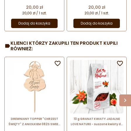
Decor
Cena
Cena
20,00 zł
20,00 zł
20,00 zł / 1 szt.
20,00 zł / 1 szt.
Dodaj do koszyka
Dodaj do koszyka
KLIENCI KTÓRZY ZAKUPILI TEN PRODUKT KUPILI
RÓWNIEŻ:


DREWNIANY TOPPER "CHRZEST
10 g GRANAT KWIATY JADALNE
ŚWIĘTY" Z ANIOŁKIEM 082S SWEET
LOVE NATURE - suszone kwiaty do
DECOR dekoracja na tort ze sklejki
dekoracji cukierniczych