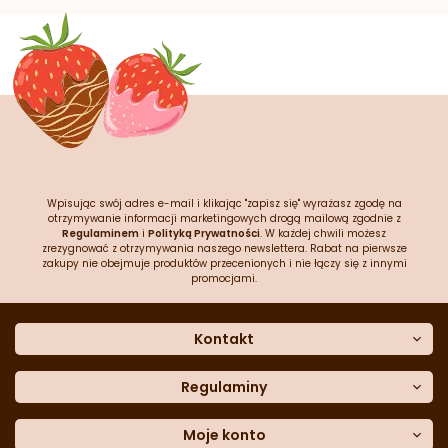
Wpisując swój adres e-mail i klikając "zapisz się" wyrażasz zgodę na
otrzymywanie informacji marketingowych drogą mailową zgodnie z
Regulaminem
i
Polityką Prywatności
. W każdej chwili możesz
zrezygnować z otrzymywania naszego newslettera. Rabat na pierwsze
zakupy nie obejmuje produktów przecenionych i nie łączy się z innymi
promocjami.
Kontakt
O nas
Dane kontaktowe
Regulaminy
Często zadawane pytania
Regulamin sklepu
Sklep stacjonarny
Polityka prywatności
Moje konto