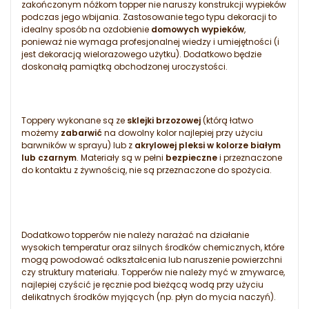
zakończonym nóżkom topper nie naruszy konstrukcji wypieków
podczas jego wbijania. Zastosowanie tego typu dekoracji to
idealny sposób na ozdobienie
domowych wypieków
,
ponieważ nie wymaga profesjonalnej wiedzy i umiejętności (i
jest dekoracją wielorazowego użytku). Dodatkowo będzie
doskonałą pamiątką obchodzonej uroczystości.
Toppery wykonane są ze
sklejki brzozowej
(którą łatwo
możemy
zabarwić
na dowolny kolor najlepiej przy użyciu
barwników w sprayu) lub z
akrylowej pleksi w kolorze białym
lub czarnym
. Materiały są w pełni
bezpieczne
i przeznaczone
do kontaktu z żywnością, nie są przeznaczone do spożycia.
Dodatkowo topperów nie należy narażać na działanie
wysokich temperatur oraz silnych środków chemicznych, które
mogą powodować odkształcenia lub naruszenie powierzchni
czy struktury materiału. Topperów nie należy myć w zmywarce,
najlepiej czyścić je ręcznie pod bieżącą wodą przy użyciu
delikatnych środków myjących (np. płyn do mycia naczyń).