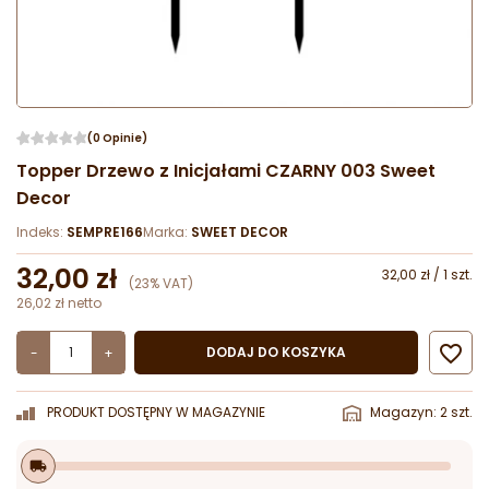
(0 Opinie)
Topper Drzewo z Inicjałami CZARNY 003 Sweet
Decor
Indeks:
SEMPRE166
Marka:
SWEET DECOR
32,00 zł
32,00 zł / 1 szt.
(23% VAT)
26,02 zł netto

DODAJ DO KOSZYKA
-
+
PRODUKT DOSTĘPNY W MAGAZYNIE
Magazyn: 2 szt.
local_shipping