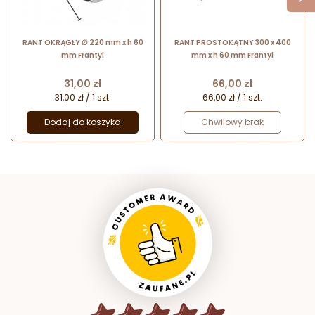
RANT OKRĄGŁY ∅ 220 mm x h 60
RANT PROSTOKĄTNY 300 x 400
mm Frantyl
mm x h 60 mm Frantyl
Cena
Cena
31,00 zł
66,00 zł
31,00 zł / 1 szt.
66,00 zł / 1 szt.
Dodaj do koszyka
Chwilowy brak