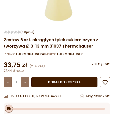
(0 Opinie)
Zestaw 6 szt. okrągłych tylek cukierniczych z
tworzywa ∅ 3-13 mm 31937 Thermohauser
Indeks:
THERMOHAUSER41
Marka:
THERMOHAUSER
33,75 zł
5,63 zł / 1 szt.
(23% VAT)
27,44 zł netto

DODAJ DO KOSZYKA
-
+
PRODUKT DOSTĘPNY W MAGAZYNIE
Magazyn: 2 szt.
local_shipping