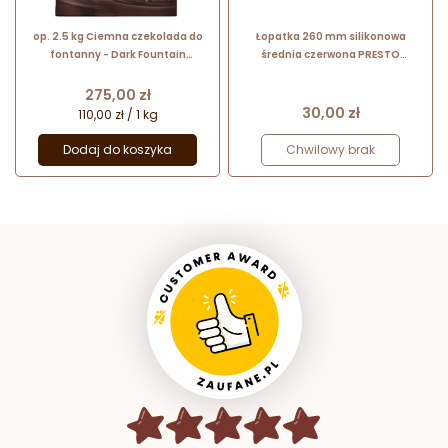
op. 2.5 kg Ciemna czekolada do
Łopatka 260 mm silikonowa
fontanny - Dark Fountain
średnia czerwona PRESTO
Chocolate 57.6% Callebaut - nr.
420506 Tescoma
kat. CHD-N811FOUNE4-U71
Cena
275,00 zł
Cena
30,00 zł
110,00 zł / 1 kg
Dodaj do koszyka
Chwilowy brak