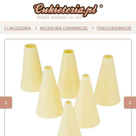
ZĘT I AKCESORIA
AKCESORIA CUKIERNICZE
TYLKI CUKIERNICZE