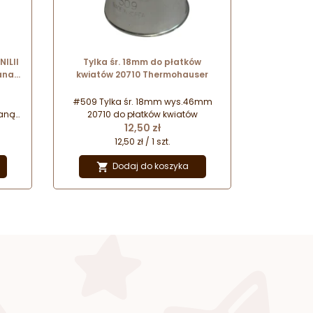
ILII
Tylka śr. 18mm do płatków
ana
kwiatów 20710 Thermohauser
ej
#509 Tylka śr. 18mm wys.46mm
aną
20710 do płatków kwiatów
Cena
o
12,50 zł
i
12,50 zł / 1 szt.
tunku
Dodaj do koszyka
