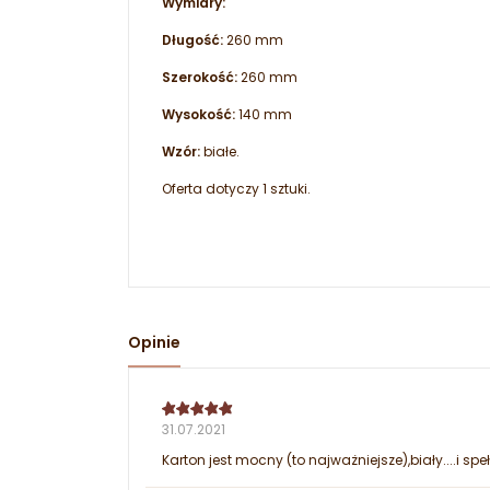
Wymiary:
Długość:
260 mm
Szerokość:
260 mm
Wysokość:
140 mm
Wzór:
białe.
Oferta dotyczy 1 sztuki.
Opinie
31.07.2021
Karton jest mocny (to najważniejsze),biały....i sp