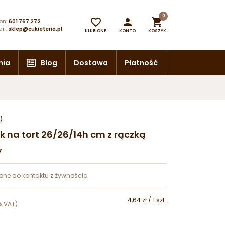
0



on:
601 767 272
il:
sklep@cukieteria.pl
ULUBIONE
KONTO
KOSZYK
nia
Blog
Dostawa
Płatność
)
nik na tort 26/26/14h cm z rączką
7
one do kontaktu z żywnością
4,64 zł / 1 szt.
% VAT)