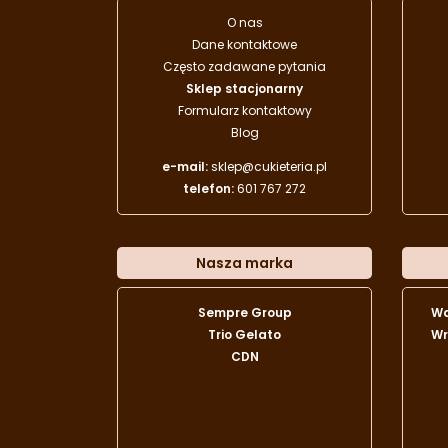
O nas
Dane kontaktowe
Często zadawane pytania
Sklep stacjonarny
Formularz kontaktowy
Blog
e-mail:
sklep@cukieteria.pl
telefon:
601 767 272
Nasza marka
Sempre Group
W
Trio Gelato
Wr
CDN