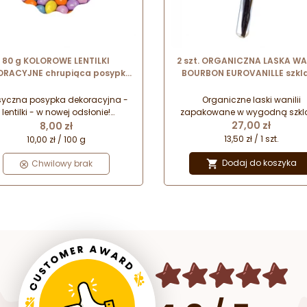
80 g KOLOROWE LENTILKI
2 szt. ORGANICZNA LASKA WAN
ORACYJNE chrupiąca posypka
BOURBON EUROVANILLE szkl
koladowa z cukrową powłoką
tubka z laskami organiczn
wanilii z Madagaskaru
syczna posypka dekoracyjna -
Organiczne laski wanilii
lentilki - w nowej odsłonie!
zapakowane w wygodną szkl
Cena
Cena
niony skład, w którym znajdują
tubkę z korkiem - idealne d
27,00 zł
8,00 zł
 jedynie barwniki pochodzenia
przetworów na bazie mleka 
13,50 zł / 1 szt.
10,00 zł / 100 g
oślinnego. Stonowane kolory,
wypieków. Strąki waniliowe ga
upiąca skorupka i rozpływające
Planifolia z Madagaskaru.
Dodaj do koszyka
Chwilowy brak

ię (czekoladowe) wnętrze - to
idealny sposób na pyszną i
efektowną dekorację!