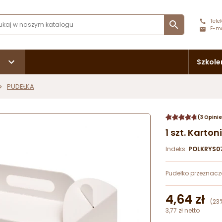
Telef

E-ma
Szkole
PUDEŁKA
(3 Opinie
1 szt. Karto
Indeks:
POLKRYS0
Pudełko przeznacz
4,64 zł
(23
3,77 zł netto