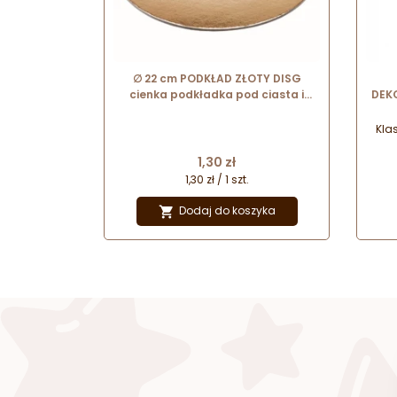
∅ 22 cm PODKŁAD ZŁOTY DISG
cienka podkładka pod ciasta i
DEK
torty
cze
Kla
Cena
1,30 zł
Zmie
się
1,30 zł / 1 szt.
r
chr
Dodaj do koszyka

s