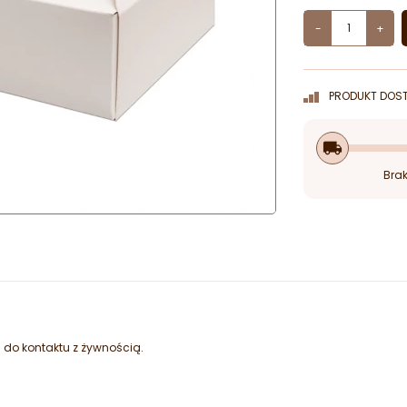
-
+
PRODUKT DOST
local_shipping
Brak
j do kontaktu z żywnością.