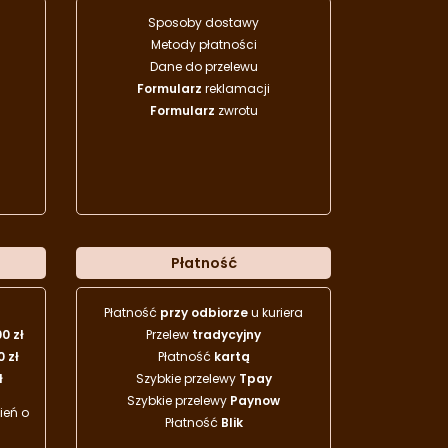
Sposoby dostawy
Metody płatności
Dane do przelewu
Formularz
reklamacji
Formularz
zwrotu
Płatność
Płatność
przy odbiorze
u kuriera
00 zł
Przelew
tradycyjny
0 zł
Płatność
kartą
ł
Szybkie przelewy
Tpay
Szybkie przelewy
Paynow
eń o
Płatność
Blik