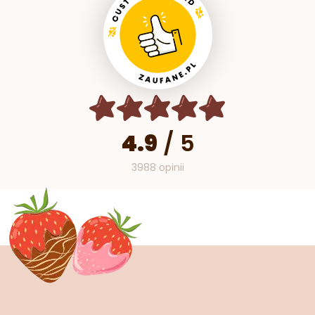
4.9
/
5
3988 opinii