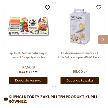


op. 8 szt. Zestaw naturalnych
Zestaw rękaw cukierniczy + 4
barwników spożywczych w
końcówki + adapter 410 909 EASY
proszku - NAT-P-01 Food Colours
BAKING Birkmann
- osiem naturalnych kolorów
Cena
67,50 zł
Cena
59,00 zł
8,44 zł / 1 szt.
Dodaj do koszyka
Dodaj do koszyka
KLIENCI KTÓRZY ZAKUPILI TEN PRODUKT KUPILI
RÓWNIEŻ: