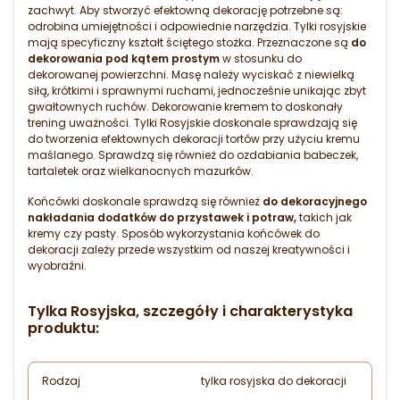
zachwyt. Aby stworzyć efektowną dekorację potrzebne są:
odrobina umiejętności i odpowiednie narzędzia. Tylki rosyjskie
mają specyficzny kształt ściętego stożka. Przeznaczone są
do
dekorowania pod kątem prostym
w stosunku do
dekorowanej powierzchni. Masę należy wyciskać z niewielką
siłą, krótkimi i sprawnymi ruchami, jednocześnie unikając zbyt
gwałtownych ruchów. Dekorowanie kremem to doskonały
trening uważności. Tylki Rosyjskie doskonale sprawdzają się
do tworzenia efektownych dekoracji tortów przy użyciu kremu
maślanego. Sprawdzą się również do ozdabiania babeczek,
tartaletek oraz wielkanocnych mazurków.
Końcówki doskonale sprawdzą się również
do dekoracyjnego
nakładania dodatków do przystawek i potraw,
takich jak
kremy czy pasty. Sposób wykorzystania końcówek do
dekoracji zależy przede wszystkim od naszej kreatywności i
wyobraźni.
Tylka Rosyjska, szczegóły i charakterystyka
produktu:
Rodzaj
tylka rosyjska do dekoracji