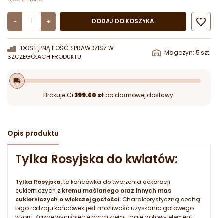

DODAJ DO KOSZYKA
-
+
DOSTĘPNĄ ILOŚĆ SPRAWDZISZ W
Magazyn: 5 szt.
SZCZEGÓŁACH PRODUKTU
local_shipping
Brakuje Ci
399.00 zł
do darmowej dostawy.
Opis produktu
Tylka Rosyjska do kwiatów:
Tylka Rosyjska
, to końcówka do tworzenia dekoracji
cukierniczych z
kremu maślanego oraz innych mas
cukierniczych o większej gęstości.
Charakterystyczną cechą
tego rodzaju końcówek jest możliwość uzyskania gotowego
wzoru. Każde wyciśnięcie porcji kremu daje gotowy element