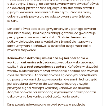
dekoracyjny. Z uwagi na skomplikowane wzornictwo końcówek
do dekoracji przeznaczone są jedynie do stosowania wraz z
gęstymi kremami i masami cukierniczymi. Rzadsze masy
cukiernicze nie pozwalają na odwzorowanie wyciśniętego
kształtu.
Seria końcówek do dekoracji wykonanych z jednego kawałka
stali nierdzewnej. Tylki nie posiadają łączenia, co gwarantuje
precyzyjne odwzorowanie kształtu.
Stal nierdzewna jest
całkowicie bezpieczna w kontakcie z żywnością i zapewnia
łatwe utrzymanie końcówek w czystości, dzięki możliwości
mycia w zmywarce.
Końcówki do dekoracji umieszcza się bezpośrednio w
workach cukierniczych
(jednorazowego lub wielorazowego
użytku)
lub z zastosowaniem adaptera
. Końcówki większości
worków cukierniczych można swobodnie docinać pod wymiar
dysz do dekoracji. Adaptery do dysz są cennymi narzędziami
do pracy z workami do szprycowania i dyszami. Jedna część
jest wkładana do worka do szprycowania, drugą część
przykręca się na zewnątrz wybranej końcówki do dekoracji.
Adapter pozwala na swobodną wymianę końcówek podczas
dekorowania bez konieczności opróżniania worka.
Kunsztownie udekorowane wypieki zawsze wzbudzają