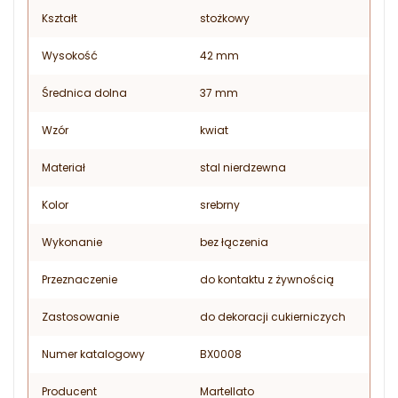
Kształt
stożkowy
Wysokość
42 mm
Średnica dolna
37 mm
Wzór
kwiat
Materiał
stal nierdzewna
Kolor
srebrny
Wykonanie
bez łączenia
Przeznaczenie
do kontaktu z żywnością
Zastosowanie
do dekoracji cukierniczych
Numer katalogowy
BX0008
Producent
Martellato