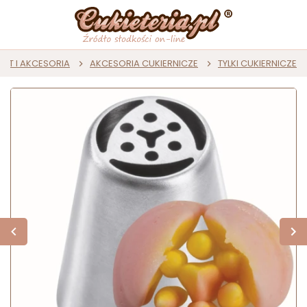
ZĘT I AKCESORIA
AKCESORIA CUKIERNICZE
TYLKI CUKIERNICZE