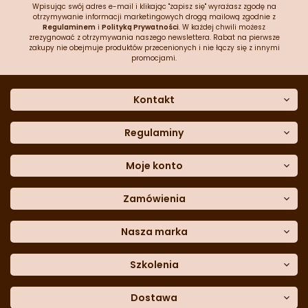
Wpisując swój adres e-mail i klikając "zapisz się" wyrażasz zgodę na
otrzymywanie informacji marketingowych drogą mailową zgodnie z
Regulaminem
i
Polityką Prywatności
. W każdej chwili możesz
zrezygnować z otrzymywania naszego newslettera. Rabat na pierwsze
zakupy nie obejmuje produktów przecenionych i nie łączy się z innymi
promocjami.
Kontakt
O nas
Dane kontaktowe
Regulaminy
Często zadawane pytania
Regulamin sklepu
Sklep stacjonarny
Polityka prywatności
Moje konto
Formularz kontaktowy
Polityka cookies
Załóż konto
Blog
Polityka reklamacji
Zamówienia
Moje dane
Polityka zwrotów
Historia zamówień
e-mail:
Sposoby dostawy
sklep@cukieteria.pl
Dostępność cyfrowa
Lista ulubionych
telefon:
Metody płatności
Nasza marka
601 767 272
Moje rabaty
Dane do przelewu
Sempre Group
Formularz
reklamacji
Trio Gelato
Szkolenia
Formularz
zwrotu
CDN
Warsaw
Academy of Pastry Arts
Wroclaw
Academy of Baker Arts
Dostawa