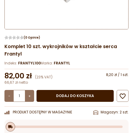
(0 Opinie)
Komplet 10 szt. wykrojników w kształcie serca
Frantyl
Indeks:
FRANTYL100
Marka:
FRANTYL
82,00 zł
8,20 zł / 1 szt.
(23% VAT)
66,67 zł netto

DODAJ DO KOSZYKA
-
+
PRODUKT DOSTĘPNY W MAGAZYNIE
Magazyn: 2 szt.
local_shipping