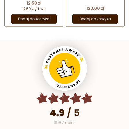
Cena
12,50 zł
Cena
123,00 zł
12,50 zł / 1 szt.
Dodaj do koszyka
Dodaj do koszyka
4.9
/
5
3987 opinii