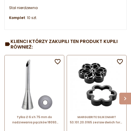
Stal nierdzewna
Komplet
: 10 szt.
KLIENCI KTÓRZY ZAKUPILI TEN PRODUKT KUPILI
RÓWNIEŻ:


Tylka ∅ 6 x h 75 mm do
MARGUERITE SILIKOMART
nadziewania pączków 18093
53.101.20.0165 zestaw dwóch form
Thermohauser
do ciasta francuskiego stokrotka