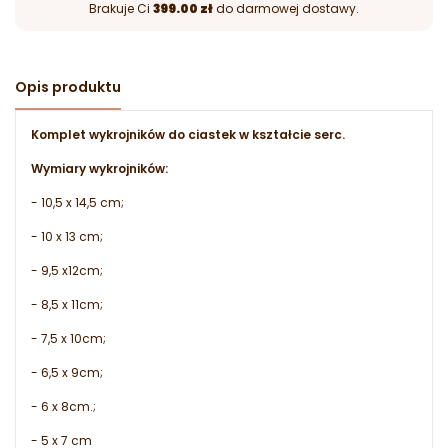
Brakuje Ci
399.00 zł
do darmowej dostawy.
Opis produktu
Komplet wykrojników do ciastek w kształcie serc.
Wymiary wykrojników:
- 10,5 x 14,5 cm;
- 10 x 13 cm;
- 9,5 x12cm;
- 8,5 x 11cm;
- 7,5 x 10cm;
- 6,5 x 9cm;
- 6 x 8cm.;
- 5 x 7 cm