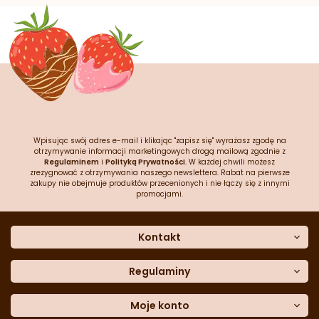
Wpisując swój adres e-mail i klikając "zapisz się" wyrażasz zgodę na
otrzymywanie informacji marketingowych drogą mailową zgodnie z
Regulaminem
i
Polityką Prywatności
. W każdej chwili możesz
zrezygnować z otrzymywania naszego newslettera. Rabat na pierwsze
zakupy nie obejmuje produktów przecenionych i nie łączy się z innymi
promocjami.
Kontakt
O nas
Dane kontaktowe
Regulaminy
Często zadawane pytania
Regulamin sklepu
Sklep stacjonarny
Polityka prywatności
Moje konto
Formularz kontaktowy