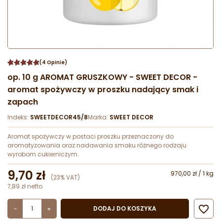
(4 Opinie)
op. 10 g AROMAT GRUSZKOWY - SWEET DECOR -
aromat spożywczy w proszku nadający smak i
zapach
Indeks:
SWEETDECOR45/8
Marka:
SWEET DECOR
Aromat spożywczy w postaci proszku przeznaczony do
aromatyzowania oraz nadawania smaku różnego rodzaju
wyrobom cukierniczym.
9,70 zł
970,00 zł / 1 kg
(23% VAT)
7,89 zł netto

DODAJ DO KOSZYKA
-
+