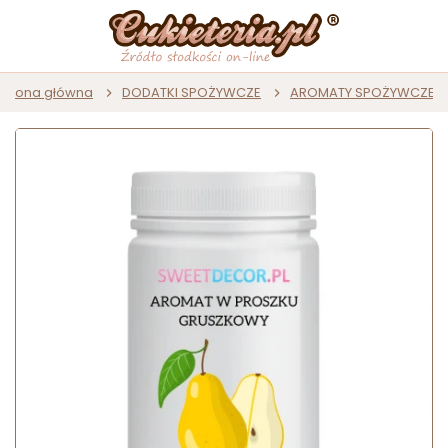
Strona główna
DODATKI SPOŻYWCZE
AROMATY SPOŻYWCZE