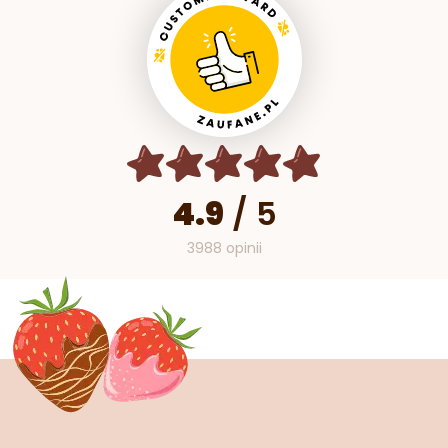
4.9
/
5
3988 opinii