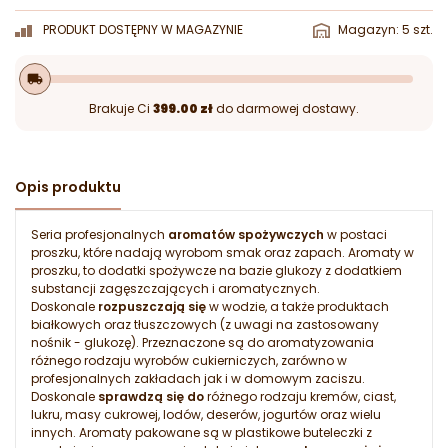
PRODUKT DOSTĘPNY W MAGAZYNIE
Magazyn: 5 szt.
local_shipping
Brakuje Ci
399.00 zł
do darmowej dostawy.
Opis produktu
Seria profesjonalnych
aromatów spożywczych
w postaci
proszku, które nadają wyrobom smak oraz zapach. Aromaty w
proszku, to dodatki spożywcze na bazie glukozy z dodatkiem
substancji zagęszczających i aromatycznych.
Doskonale
rozpuszczają się
w wodzie, a także produktach
białkowych oraz tłuszczowych (z uwagi na zastosowany
nośnik - glukozę). Przeznaczone są do aromatyzowania
różnego rodzaju wyrobów cukierniczych, zarówno w
profesjonalnych zakładach jak i w domowym zaciszu.
Doskonale
sprawdzą się do
różnego rodzaju kremów, ciast,
lukru, masy cukrowej, lodów, deserów, jogurtów oraz wielu
innych. Aromaty pakowane są w plastikowe buteleczki z