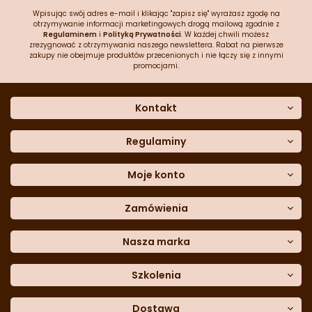
Wpisując swój adres e-mail i klikając "zapisz się" wyrażasz zgodę na
otrzymywanie informacji marketingowych drogą mailową zgodnie z
Regulaminem
i
Polityką Prywatności
. W każdej chwili możesz
zrezygnować z otrzymywania naszego newslettera. Rabat na pierwsze
zakupy nie obejmuje produktów przecenionych i nie łączy się z innymi
promocjami.
Kontakt
O nas
Dane kontaktowe
Regulaminy
Często zadawane pytania
Regulamin sklepu
Sklep stacjonarny
Polityka prywatności
Moje konto
Formularz kontaktowy
Polityka cookies
Załóż konto
Blog
Polityka reklamacji
Zamówienia
Moje dane
Polityka zwrotów
Historia zamówień
e-mail:
Sposoby dostawy
sklep@cukieteria.pl
Dostępność cyfrowa
Lista ulubionych
telefon:
Metody płatności
Nasza marka
601 767 272
Moje rabaty
Dane do przelewu
Sempre Group
Formularz
reklamacji
Trio Gelato
Szkolenia
Formularz
zwrotu
CDN
Warsaw
Academy of Pastry Arts
Wroclaw
Academy of Baker Arts
Dostawa