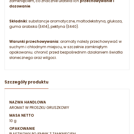
zamknięciem, co znacznie ułatwia ich
przechowywanie i
dozowanie
.
Składniki:
substancje aromatyczne, maltodekstryna, glukoza,
guma arabska (E414), pektyna (E440).
Warunki przechowywania:
aromaty należy przechowywać w
suchym i chłodnym miejscu, w szczelnie zamkniętym
opakowaniu; chronić przed bezpośrednim działaniem światła
słonecznego oraz wilgoci.
Szczegóły produktu
NAZWA HANDLOWA
AROMAT W PROSZKU GRUSZKOWY
MASA NETTO
10 g
OPAKOWANIE
PLASTIKOWY POJEMNIK Z ZAMKNIĘCIEM