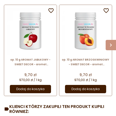


op. 10 g AROMAT JABŁKOWY -
op. 10 g AROMAT BRZOSKWINIOWY
SWEET DECOR - aromat
- SWEET DECOR - aromat
spożywczy w proszku nadający
spożywczy w proszku nadający
smak i zapach
smak i zapach
Cena
Cena
9,70 zł
9,70 zł
970,00 zł / 1 kg
970,00 zł / 1 kg
Dodaj do koszyka
Dodaj do koszyka
KLIENCI KTÓRZY ZAKUPILI TEN PRODUKT KUPILI
RÓWNIEŻ: