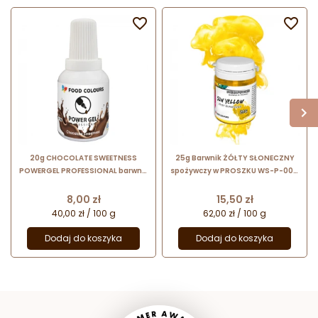


20g CHOCOLATE SWEETNESS
25g Barwnik ŻÓŁTY SŁONECZNY
POWERGEL PROFESSIONAL barwnik
spożywczy w PROSZKU WS-P-004
w żelu BRĄZ CZEKOLADOWY PG-
Food Colours
186 Food Colours
Cena
Cena
8,00 zł
15,50 zł
40,00 zł / 100 g
62,00 zł / 100 g
Dodaj do koszyka
Dodaj do koszyka