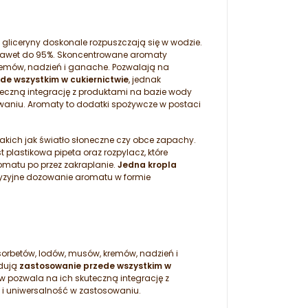
gliceryny doskonale rozpuszczają się w wodzie.
, nawet do 95%. Skoncentrowane aromaty
remów, nadzień i ganache. Pozwalają na
de wszystkim w cukiernictwie
, jednak
eczną integrację z produktami na bazie wody
waniu. Aromaty to dodatki spożywcze w postaci
kich jak światło słoneczne czy obce zapachy.
lastikowa pipeta oraz rozpylacz, które
matu po przez zakraplanie.
Jedna kropla
yzyjne dozowanie aromatu w formie
orbetów, lodów, musów, kremów, nadzień i
jdują
zastosowanie przede wszystkim w
 pozwala na ich skuteczną integrację z
 i uniwersalność w zastosowaniu.