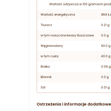
Wartość odżywcza w 100 gramach prod
Wartość energetyczna
964 kJ
Tłuszcz
0.21 g
w tym nasycone kwasy tłuszczowe
0.0 g
Węglowodany
63.0 g
w tym cukry
43.0 g
Białko
0.09 g
Błonnik
0.0 g
Sól
0.01 g
Ostrzeżenia i informacje dodatkowe