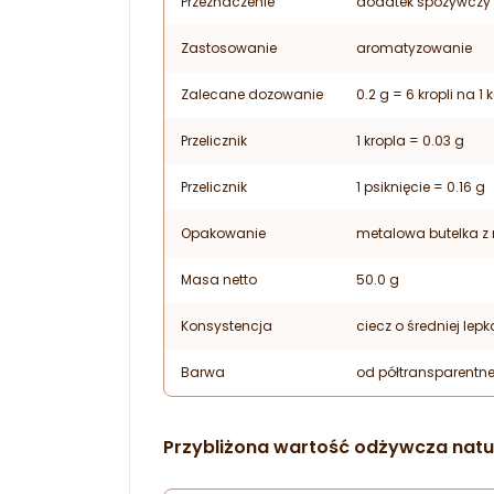
Przeznaczenie
dodatek spożywczy
Zastosowanie
aromatyzowanie
Zalecane dozowanie
0.2 g = 6 kropli na 1
Przelicznik
1 kropla = 0.03 g
Przelicznik
1 psiknięcie = 0.16 g
Opakowanie
metalowa butelka z 
Masa netto
50.0 g
Konsystencja
ciecz o średniej lepk
Barwa
od półtransparentne
Przybliżona wartość odżywcza nat