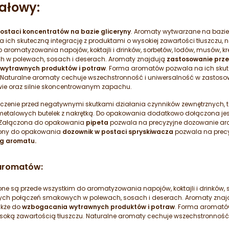
ałowy:
staci koncentratów na bazie gliceryny
. Aromaty wytwarzane na bazie 
ich skuteczną integrację z produktami o wysokiej zawartości tłuszczu
aromatyzowania napojów, koktajli i drinków, sorbetów, lodów, musów, k
h w polewach, sosach i deserach. Aromaty znajdują
zastosowanie prze
wytrawnych produktów i potraw
. Forma aromatów pozwala na ich skut
. Naturalne aromaty cechuje wszechstronność i uniwersalność w zastoso
arwie oraz silnie skoncentrowanym zapachu.
enie przed negatywnymi skutkami działania czynników zewnętrznych, ta
talowych butelek z nakrętką. Do opakowania dodatkowo dołączona jest p
. Załączona do opakowania
pipeta
pozwala na precyzyjne dozowanie aro
ony do opakowania
dozownik w postaci spryskiwacza
pozwala na prec
 g aromatu.
aromatów:
 są przede wszystkim do aromatyzowania napojów, koktajli i drinków, s
nych połączeń smakowych w polewach, sosach i deserach. Aromaty zna
akże do
wzbogacania wytrawnych produktów i potraw
. Forma aromatów
soką zawartością tłuszczu. Naturalne aromaty cechuje wszechstronność