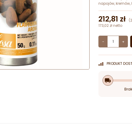
napojów, kremów, 
212,81 zł
(
173,02 zł netto
-
+
PRODUKT DOST
local_shipping
Brak