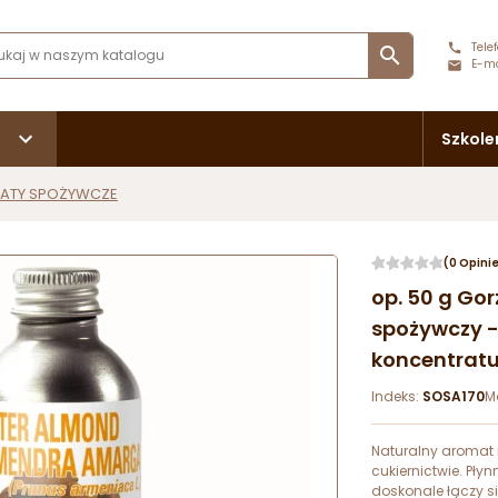
Telef

E-ma
Szkole
ATY SPOŻYWCZE
(0 Opini
op. 50 g Go
spożywczy -
koncentratu
Indeks:
SOSA170
M
Naturalny aromat
cukiernictwie. Pły
doskonale łączy s