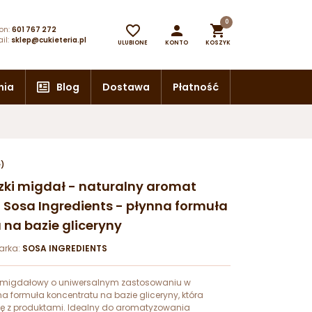
0



on:
601 767 272
il:
sklep@cukieteria.pl
ULUBIONE
KONTO
KOSZYK
nia
Blog
Dostawa
Płatność
e)
rzki migdał - naturalny aromat
 Sosa Ingredients - płynna formuła
 na bazie gliceryny
arka:
SOSA INGREDIENTS
 migdałowy o uniwersalnym zastosowaniu w
nna formuła koncentratu na bazie gliceryny, która
ię z produktami. Idealny do aromatyzowania