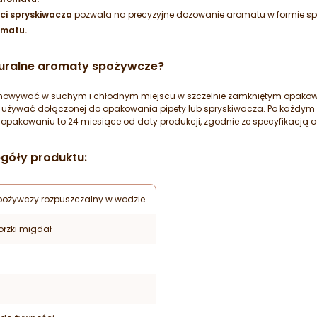
ci spryskiwacza
pozwala na precyzyjne dozowanie aromatu w formie sp
omatu.
uralne aromaty spożywcze?
chowywać w suchym i chłodnym miejscu w szczelnie zamkniętym opakow
a używać dołączonej do opakowania pipety lub spryskiwacza. Po każdy
opakowaniu to 24 miesiące od daty produkcji, zgodnie ze specyfikacją 
góły produktu:
pożywczy rozpuszczalny w wodzie
orzki migdał