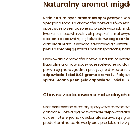
Naturalny aromat migd
Seria naturalnych aromatów spożywczych w po
Specjalna formuła aromatów pozwala również na 
spożywcze przeznaczone są przede wszystkim do 
tworzenie niepowtarzalnych połączeń smakowyc
doskonale sprawdzą się także do
wzbogacania 
oraz produktami z wysoką zawartością tłuszczu
płynu o średniej gęstości i półtransparentnej b
Opakowanie aromatów pozwala na ich zabezpiecz
Naturalne aromaty spożywcze rozlewane są do me
pozwalają na wygodne i precyzyjne dozowanie
odpowiada ilości 0.03 grama aromatu.
Załącz
sprayu.
Jedno psiknięcie odpowiada ilości 0.16
Główne zastosowanie naturalnych 
Skoncentrowane aromaty spożywcze przeznaczone
ganache. Pozwalają na tworzenie niepowtarzal
cukiernictwie
, jednak doskonale sprawdzą się t
produktami na bazie wody oraz produktami z wy