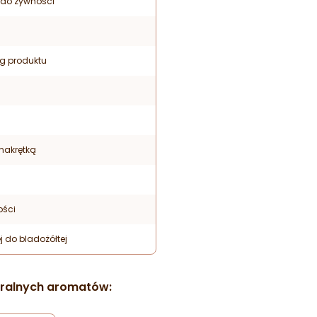
 do żywności
 kg produktu
nakrętką
ości
j do bladożółtej
uralnych aromatów: