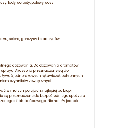
sy, lody, sorbety, polewy, sosy.
mu, selera, gorczycy i siarczynów.
ymalnego dozowania. Do dozowania aromatów
 sprayu. Akcesoria przeznaczone są do
 używać jednorazowych rękawiczek ochronnych
aniem czynników zewnętrznych.
 w małych porcjach, najlepiej po kropli
ie są przeznaczone do bezpośredniego spożycia
zonego efektu końcowego. Nie należy jednak