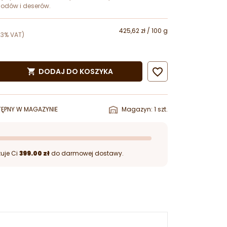
lodów i deserów.
425,62 zł / 100 g
23% VAT)

DODAJ DO KOSZYKA

ĘPNY W MAGAZYNIE
Magazyn: 1 szt.
uje Ci
399.00 zł
do darmowej dostawy.