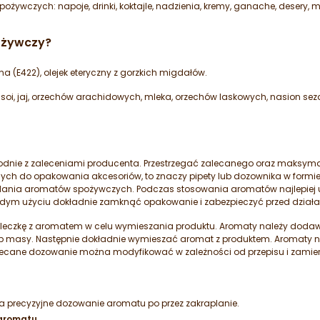
ywczych: napoje, drinki, koktajle, nadzienia, kremy, ganache, desery, mu
ożywczy?
na (E422), olejek eteryczny z gorzkich migdałów.
soi, jaj, orzechów arachidowych, mleka, orzechów laskowych, nasion seza
odnie z zaleceniami producenta. Przestrzegać zalecanego oraz maks
ch do opakowania akcesoriów, to znaczy pipety lub dozownika w formie
adania aromatów spożywczych. Podczas stosowania aromatów najlepiej
żdym użyciu dokładnie zamknąć opakowanie i zabezpieczyć przed dział
leczkę z aromatem w celu wymieszania produktu. Aromaty należy dodawać
 masy. Następnie dokładnie wymieszać aromat z produktem. Aromaty n
lecane dozowanie można modyfikować w zależności od przepisu i zamier
 precyzyjne dozowanie aromatu po przez zakraplanie.
aromatu.