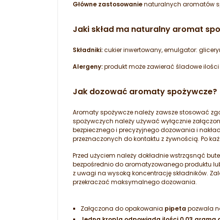
Główne zastosowanie
naturalnych aromatów spoż
Jaki skład ma naturalny aromat sp
Składniki:
cukier inwertowany, emulgator: glicery
Alergeny:
produkt może zawierać śladowe ilości 
Jak dozować aromaty spożywcze?
Aromaty spożywcze należy zawsze stosować zg
spożywczych należy używać wyłącznie załączony
bezpiecznego i precyzyjnego dozowania i nakł
przeznaczonych do kontaktu z żywnością. Po ka
Przed użyciem należy dokładnie wstrząsnąć bute
bezpośrednio do aromatyzowanego produktu lub
z uwagi na wysoką koncentrację składników. Za
przekraczać maksymalnego dozowania.
Załączona do opakowania
pipeta
pozwala na
Jedna kropla odpowiada ilości 0.03 grama 