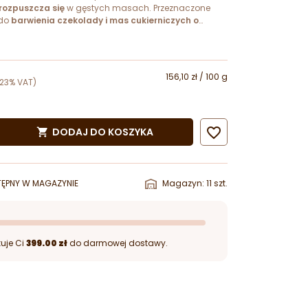
rozpuszcza się
w gęstych masach. Przeznaczone
 do
barwienia czekolady i mas cukierniczych o
ci tłuszczu.
156,10 zł / 100 g
(23% VAT)

DODAJ DO KOSZYKA

ĘPNY W MAGAZYNIE
Magazyn: 11 szt.
uje Ci
399.00 zł
do darmowej dostawy.