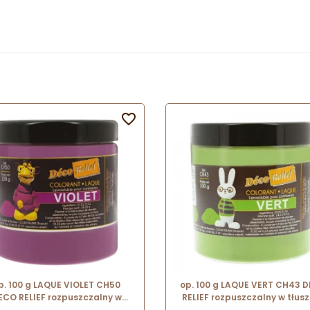

p. 100 g LAQUE VIOLET CH50
op. 100 g LAQUE VERT CH43 
ECO RELIEF rozpuszczalny w
RELIEF rozpuszczalny w tłus
uszczu barwnik spożywczy w
barwnik spożywczy w proszk