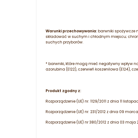
Warunki przechowywania:
barwniki spożywcze 
składować w suchym i chłodnym miejscu; chroni
suchych przyborów.
* barwniki, które mogą mieć negatywny wpływ na a
azorubina (E122), czerwień koszenilowa (E124), cze
Produkt zgodny z:
Rozporządzenie (UE) nr. 1129/2011 z dnia 11 listopa
Rozporządzenie (UE) nr. 231/2012 z dnia 09 marca
Rozporządzenie (UE) nr 380/2012 z dnia 03 maja 2