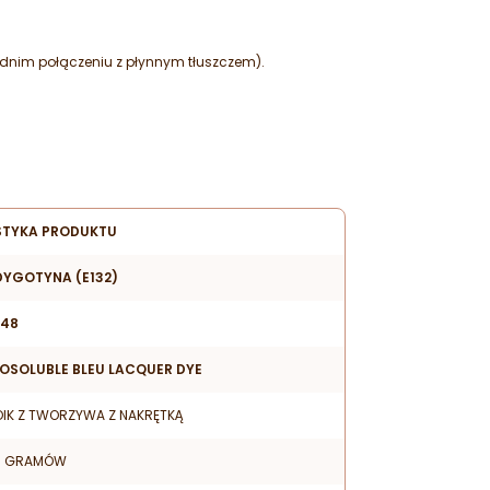
dnim połączeniu z płynnym tłuszczem).
TYKA PRODUKTU
DYGOTYNA (E132)
48
POSOLUBLE BLEU LACQUER DYE
OIK Z TWORZYWA Z NAKRĘTKĄ
0 GRAMÓW