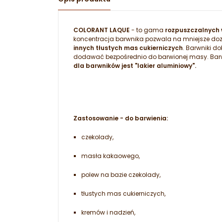
COLORANT LAQUE
- to gama
rozpuszczalnych 
koncentracja barwnika pozwala na mniejsze doz
innych tłustych mas cukierniczych
. Barwniki d
dodawać bezpośrednio do barwionej masy. Barwn
dla barwników jest "lakier aluminiowy".
Zastosowanie - do barwienia:
czekolady,
masła kakaowego,
polew na bazie czekolady,
tłustych mas cukierniczych,
kremów i nadzień,