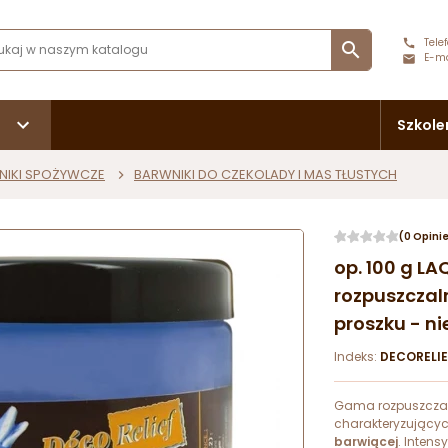
Telef

E-ma
Szkole
NIKI SPOŻYWCZE
BARWNIKI DO CZEKOLADY I MAS TŁUSTYCH
(0 Opini
op. 100 g L
rozpuszczal
proszku - ni
Indeks:
DECORELI
Gama rozpuszczal
charakteryzującyc
barwiącej
. Intens