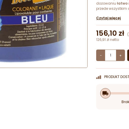
dozowaniu
łatwo 
przede wszystkim
wysokiej zawartoś
Czytaj więcej
156,10 zł
126,91 zł netto
-
+
PRODUKT DOST
local_shipping
Brak