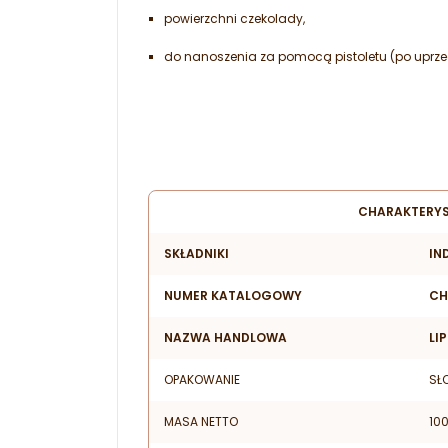
powierzchni czekolady,
do nanoszenia za pomocą pistoletu (po uprze
CHARAKTERYS
SKŁADNIKI
IN
NUMER KATALOGOWY
CH
NAZWA HANDLOWA
LI
OPAKOWANIE
SŁ
MASA NETTO
10