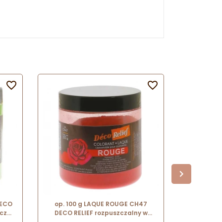


Darmowa d
DECO
op. 100 g LAQUE ROUGE CH47
op. 4 kg 
zczu
DECO RELIEF rozpuszczalny w
LUB
u -
tłuszczu barwnik spożywczy w
dezodoryz