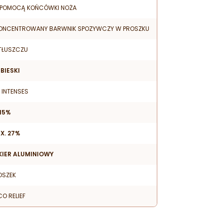
 POMOCĄ KOŃCÓWKI NOŻA
ONCENTROWANY BARWNIK SPOZYWCZY W PROSZKU
TŁUSZCZU
EBIESKI
 INTENSES
-15%
X. 27%
KIER ALUMINIOWY
OSZEK
CO RELIEF