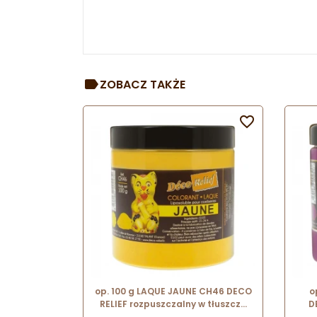
ZOBACZ TAKŻE

op. 100 g LAQUE JAUNE CH46 DECO
o
RELIEF rozpuszczalny w tłuszczu
D
barwnik spożywczy w proszku -
tł