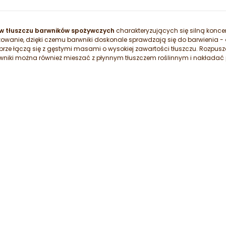
w tłuszczu barwników spożywczych
charakteryzujących się silną konce
owanie, dzięki czemu barwniki doskonale sprawdzają się do barwienia -
obrze łączą się z gęstymi masami o wysokiej zawartości tłuszczu. Rozpus
iki można również mieszać z płynnym tłuszczem roślinnym i nakładać pr