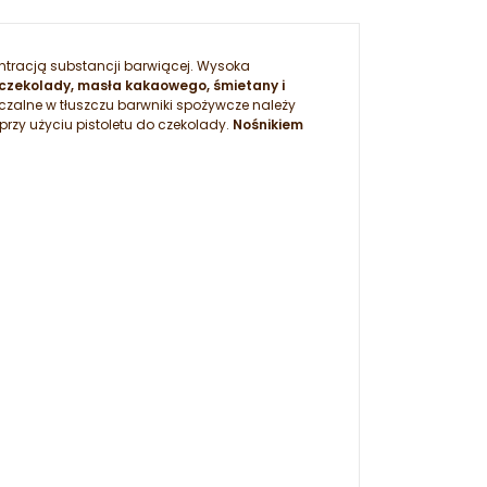
ntracją substancji barwiącej. Wysoka
czekolady, masła kakaowego, śmietany i
zczalne w tłuszczu barwniki spożywcze należy
zy użyciu pistoletu do czekolady.
Nośnikiem