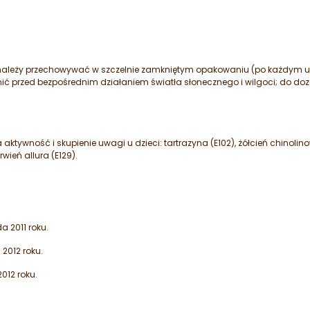
należy przechowywać w szczelnie zamkniętym opakowaniu (po każdym u
ć przed bezpośrednim działaniem światła słonecznego i wilgoci; do do
ktywność i skupienie uwagi u dzieci: tartrazyna (E102), żółcień chinolin
rwień allura (E129).
da 2011 roku.
 2012 roku.
012 roku.