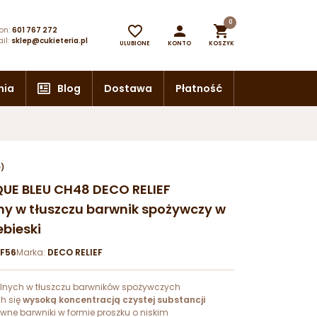
0



on:
601 767 272
il:
sklep@cukieteria.pl
ULUBIONE
KONTO
KOSZYK
nia
Blog
Dostawa
Płatność
e)
AQUE BLEU CH48 DECO RELIEF
ny w tłuszczu barwnik spożywczy w
ebieski
EF56
Marka:
DECO RELIEF
nych w tłuszczu barwników spożywczych
h się
wysoką koncentracją czystej substancji
ywne barwniki w formie proszku o niskim