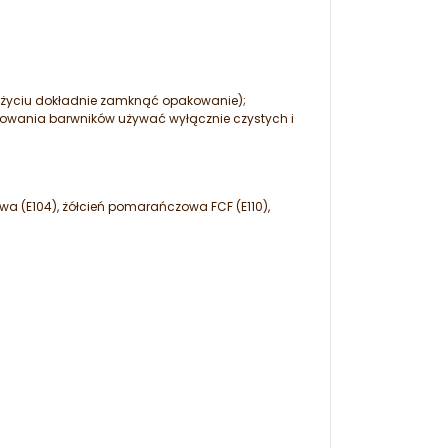
życiu dokładnie zamknąć opakowanie);
zowania barwników używać wyłącznie czystych i
owa (E104), żółcień pomarańczowa FCF (E110),