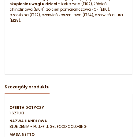
skupienie uwagi u dzieci -
tartrazyna (E102), żółcień
chinolinowa (E104), żółcień pomarańczowa FCF (E110),
azorubina (E122), czerwień koszenilowa (E124), czerwień allura
(E129).
Szczegóły produktu
OFERTA DOTYCZY
1 SZTUKI
NAZWA HANDLOWA
BLUE DENIM - FULL-FILL GEL FOOD COLORING
MASA NETTO