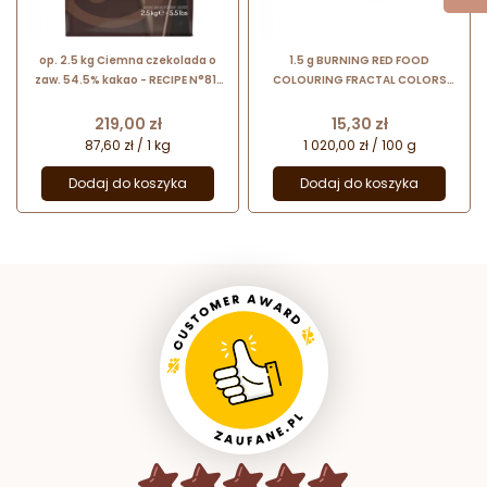
op. 2.5 kg Ciemna czekolada o
1.5 g BURNING RED FOOD
zaw. 54.5% kakao - RECIPE N°811
COLOURING FRACTAL COLORS
Callebaut - nr. kat. 811-E4-U71
pudrowy barwnik spożywczy -
czerwony karminowy
Cena
Cena
219,00 zł
15,30 zł
87,60 zł / 1 kg
1 020,00 zł / 100 g
Dodaj do koszyka
Dodaj do koszyka