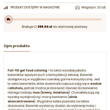
PRODUKT DOSTĘPNY W MAGAZYNIE
Magazyn: 22 szt.
local_shipping
Brakuje Ci
399.00 zł
do darmowej dostawy.
Opis produktu
Full-fill gel food coloring -
to seria wysokiej jakości
barwników spożywczych o konsystencji żelowej. Barwniki
dostępne są w wyjątkowo szerokiej gamie kolorystycznej. Jest
to seria barwników, które doskonale rozpuszczają się w
wodzie
i alkoholu
, jednak można je stosować również do barwienia
różnego rodzaju
mas (kremy, śmietana)
. Charakteryzują się
wysoką wydajnością i mocą barwienia (
silnie
skoncentrowane
). Wygodna tubka pozwala na łatwe
dozowanie. Barwniki wystarczy dodać do wybranej masy i