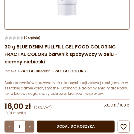
(0 Opinie)
30 g BLUE DENIM FULLFILL GEL FOOD COLORING
FRACTAL COLORS barwnik spożywczy w żelu -
ciemny niebieski
Indeks:
FRACTAL18
Marka:
FRACTAL COLORS
Seria barwników spożywczych o konsystencji żelowej dostępnych w
szerokiej gamie kolorystycznej. Doskonałe do barwienia marcepanu,
lukru królewskiego, masy cukrowej, kremów i wypieków.
16,00 zł
53,33 zł / 100 g
(23% VAT)
13,01 zł netto

DODAJ DO KOSZYKA
-
+