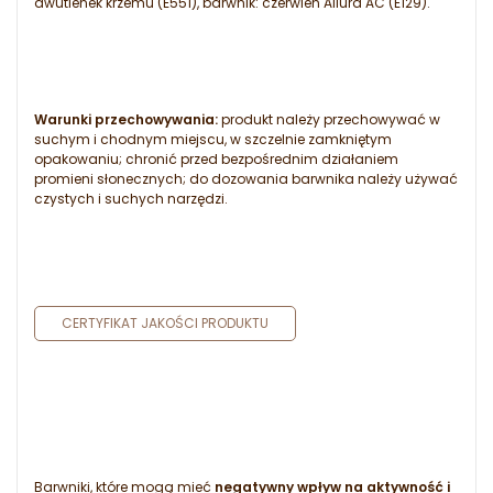
dwutlenek krzemu (E551), barwnik: czerwień Allura AC (E129).
Warunki przechowywania:
produkt należy przechowywać w
suchym i chodnym miejscu, w szczelnie zamkniętym
opakowaniu; chronić przed bezpośrednim działaniem
promieni słonecznych; do dozowania barwnika należy używać
czystych i suchych narzędzi.
CERTYFIKAT JAKOŚCI PRODUKTU
Barwniki, które mogą mieć
negatywny wpływ na aktywność i