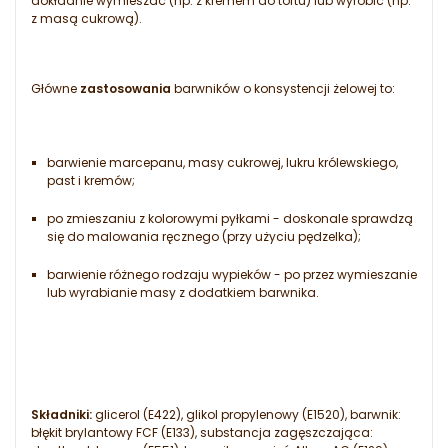
dokładnie wymieszać (np. z kremem do tortu) lub wyrobić (np.
z masą cukrową).
Główne
zastosowania
barwników o konsystencji żelowej to:
barwienie marcepanu, masy cukrowej, lukru królewskiego,
past i kremów;
po zmieszaniu z kolorowymi pyłkami - doskonale sprawdzą
się do malowania ręcznego (przy użyciu pędzelka);
barwienie różnego rodzaju wypieków - po przez wymieszanie
lub wyrabianie masy z dodatkiem barwnika.
Składniki:
glicerol (E422), glikol propylenowy (E1520), barwnik:
błękit brylantowy FCF (E133), substancja zagęszczająca: