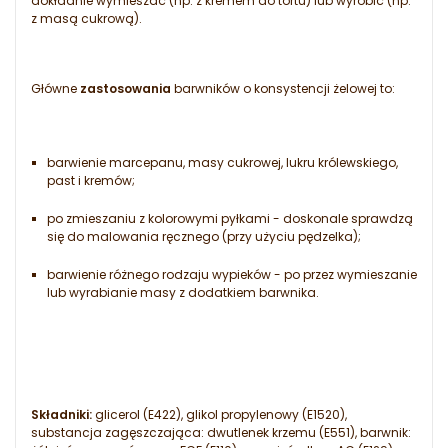
dokładnie wymieszać (np. z kremem do tortu) lub wyrobić (np.
z masą cukrową).
Główne
zastosowania
barwników o konsystencji żelowej to:
barwienie marcepanu, masy cukrowej, lukru królewskiego,
past i kremów;
po zmieszaniu z kolorowymi pyłkami - doskonale sprawdzą
się do malowania ręcznego (przy użyciu pędzelka);
barwienie różnego rodzaju wypieków - po przez wymieszanie
lub wyrabianie masy z dodatkiem barwnika.
Składniki:
glicerol (E422), glikol propylenowy (E1520),
substancja zagęszczająca: dwutlenek krzemu (E551), barwnik: