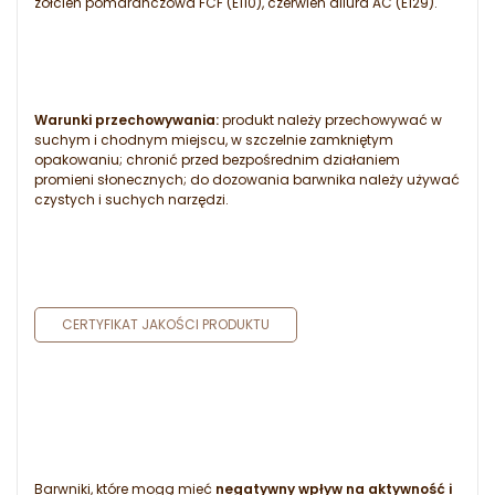
żółcień pomarańczowa FCF (E110), czerwień allura AC (E129).
Warunki przechowywania:
produkt należy przechowywać w
suchym i chodnym miejscu, w szczelnie zamkniętym
opakowaniu; chronić przed bezpośrednim działaniem
promieni słonecznych; do dozowania barwnika należy używać
czystych i suchych narzędzi.
CERTYFIKAT JAKOŚCI PRODUKTU
Barwniki, które mogą mieć
negatywny wpływ na aktywność i