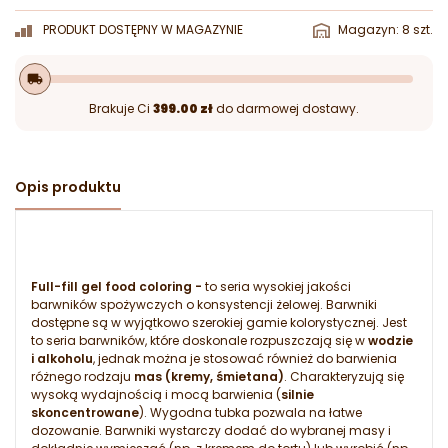
PRODUKT DOSTĘPNY W MAGAZYNIE
Magazyn: 8 szt.
local_shipping
Brakuje Ci
399.00 zł
do darmowej dostawy.
Opis produktu
Full-fill gel food coloring -
to seria wysokiej jakości
barwników spożywczych o konsystencji żelowej. Barwniki
dostępne są w wyjątkowo szerokiej gamie kolorystycznej. Jest
to seria barwników, które doskonale rozpuszczają się w
wodzie
i alkoholu
, jednak można je stosować również do barwienia
różnego rodzaju
mas (kremy, śmietana)
. Charakteryzują się
wysoką wydajnością i mocą barwienia (
silnie
skoncentrowane
). Wygodna tubka pozwala na łatwe
dozowanie. Barwniki wystarczy dodać do wybranej masy i