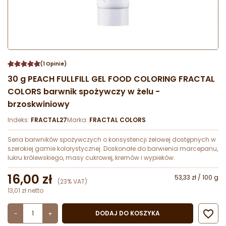
(1 Opinie)
30 g PEACH FULLFILL GEL FOOD COLORING FRACTAL
COLORS barwnik spożywczy w żelu -
brzoskwiniowy
Indeks:
FRACTAL27
Marka:
FRACTAL COLORS
Seria barwników spożywczych o konsystencji żelowej dostępnych w
szerokiej gamie kolorystycznej. Doskonałe do barwienia marcepanu,
lukru królewskiego, masy cukrowej, kremów i wypieków.
16,00 zł
53,33 zł / 100 g
(23% VAT)
13,01 zł netto

DODAJ DO KOSZYKA
-
+