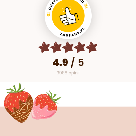
4.9
/
5
3988 opinii