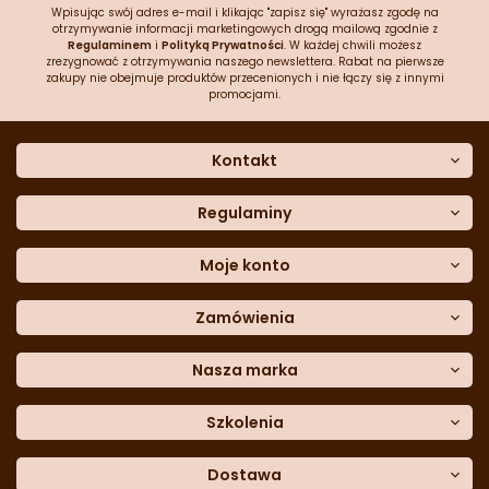
Wpisując swój adres e-mail i klikając "zapisz się" wyrażasz zgodę na
otrzymywanie informacji marketingowych drogą mailową zgodnie z
Regulaminem
i
Polityką Prywatności
. W każdej chwili możesz
zrezygnować z otrzymywania naszego newslettera. Rabat na pierwsze
zakupy nie obejmuje produktów przecenionych i nie łączy się z innymi
promocjami.
Kontakt
O nas
Dane kontaktowe
Regulaminy
Często zadawane pytania
Regulamin sklepu
Sklep stacjonarny
Polityka prywatności
Moje konto
Formularz kontaktowy
Polityka cookies
Załóż konto
Blog
Polityka reklamacji
Zamówienia
Moje dane
Polityka zwrotów
Historia zamówień
e-mail:
Sposoby dostawy
sklep@cukieteria.pl
Dostępność cyfrowa
Lista ulubionych
telefon:
Metody płatności
Nasza marka
601 767 272
Moje rabaty
Dane do przelewu
Sempre Group
Formularz
reklamacji
Trio Gelato
Szkolenia
Formularz
zwrotu
CDN
Warsaw
Academy of Pastry Arts
Wroclaw
Academy of Baker Arts
Dostawa