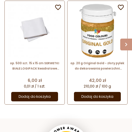


op. 500 szt. 15 x 15 cm SERWETKI
op. 20 g Original Gold - złoty pyłek
BIAŁE LOGIPACK kwadratowe
do dekorowania powierzchni
cienkie serwetki gastronomiczne
wyrobów cukierniczych - nr. kat.
WS-P-157 Food Colours
Cena
Cena
6,00 zł
42,00 zł
0,01 zł / 1 szt.
210,00 zł / 100 g
Dodaj do koszyka
Dodaj do koszyka