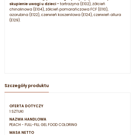
skupienie uwagi u dzieci -
tartrazyna (E102), żółcień
chinolinowa (E104), żółcień pomarańczowa FCF (E110),
azorubina (E122), czerwień koszenilowa (E124), czerwień allura
(E129).
Szczegóły produktu
OFERTA DOTYCZY
1 SZTUKI
NAZWA HANDLOWA
PEACH - FULL-FILL GEL FOOD COLORING
MASA NETTO