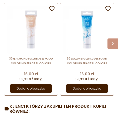


30 g ALMOND FULLFILL GEL FOOD
30 g AZURE FULLFILL GEL FOOD
COLORING FRACTAL COLORS
COLORING FRACTAL COLORS
barwnik spożywczy w żelu -
barwnik spożywczy w żelu -
beżowy
niebieski
Cena
Cena
16,00 zł
16,00 zł
53,33 zł / 100 g
53,33 zł / 100 g
Dodaj do koszyka
Dodaj do koszyka
KLIENCI KTÓRZY ZAKUPILI TEN PRODUKT KUPILI
RÓWNIEŻ: