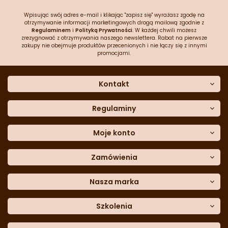
Wpisując swój adres e-mail i klikając "zapisz się" wyrażasz zgodę na
otrzymywanie informacji marketingowych drogą mailową zgodnie z
Regulaminem
i
Polityką Prywatności
. W każdej chwili możesz
zrezygnować z otrzymywania naszego newslettera. Rabat na pierwsze
zakupy nie obejmuje produktów przecenionych i nie łączy się z innymi
promocjami.
Kontakt
O nas
Dane kontaktowe
Regulaminy
Często zadawane pytania
Regulamin sklepu
Sklep stacjonarny
Polityka prywatności
Moje konto
Formularz kontaktowy
Polityka cookies
Załóż konto
Blog
Polityka reklamacji
Zamówienia
Moje dane
Polityka zwrotów
Historia zamówień
e-mail:
Sposoby dostawy
sklep@cukieteria.pl
Dostępność cyfrowa
Lista ulubionych
telefon:
Metody płatności
Nasza marka
601 767 272
Moje rabaty
Dane do przelewu
Sempre Group
Formularz
reklamacji
Trio Gelato
Szkolenia
Formularz
zwrotu
CDN
Warsaw
Academy of Pastry Arts