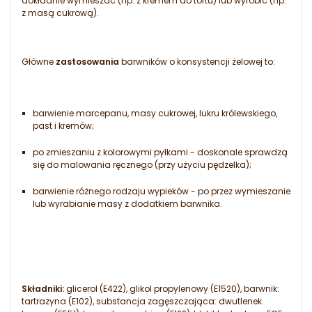
dokładnie wymieszać (np. z kremem do tortu) lub wyrobić (np.
z masą cukrową).
Główne
zastosowania
barwników o konsystencji żelowej to:
barwienie marcepanu, masy cukrowej, lukru królewskiego,
past i kremów;
po zmieszaniu z kolorowymi pyłkami - doskonale sprawdzą
się do malowania ręcznego (przy użyciu pędzelka);
barwienie różnego rodzaju wypieków - po przez wymieszanie
lub wyrabianie masy z dodatkiem barwnika.
Składniki:
glicerol (E422), glikol propylenowy (E1520), barwnik:
tartrazyna (E102), substancja zagęszczająca: dwutlenek