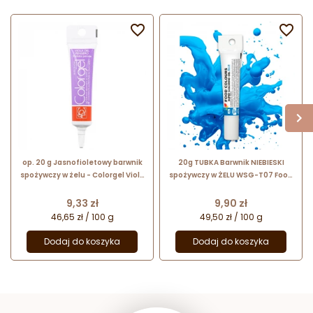


op. 20 g Jasnofioletowy barwnik
20g TUBKA Barwnik NIEBIESKI
spożywczy w żelu - Colorgel Viola
spożywczy w ŻELU WSG-T07 Food
del Pensiero 23278 Modecor -
Colours
barwnik do masy cukrowej i tortów
Cena
Cena
9,33 zł
9,90 zł
46,65 zł / 100 g
49,50 zł / 100 g
Dodaj do koszyka
Dodaj do koszyka