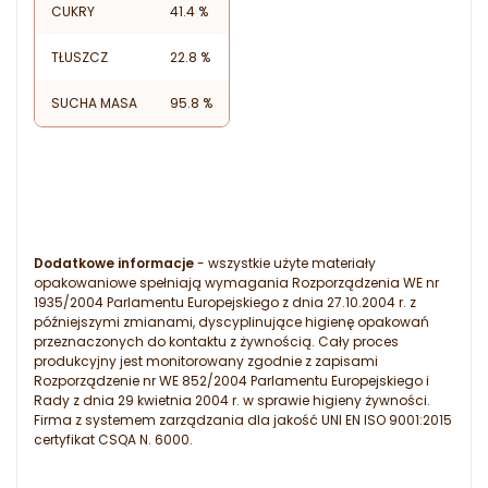
CUKRY
41.4 %
TŁUSZCZ
22.8 %
SUCHA MASA
95.8 %
Dodatkowe informacje
- wszystkie użyte materiały
opakowaniowe spełniają wymagania Rozporządzenia WE nr
1935/2004 Parlamentu Europejskiego z dnia 27.10.2004 r. z
późniejszymi zmianami, dyscyplinujące higienę opakowań
przeznaczonych do kontaktu z żywnością. Cały proces
produkcyjny jest monitorowany zgodnie z zapisami
Rozporządzenie nr WE 852/2004 Parlamentu Europejskiego i
Rady z dnia 29 kwietnia 2004 r. w sprawie higieny żywności.
Firma z systemem zarządzania dla jakość UNI EN ISO 9001:2015
certyfikat CSQA N. 6000.