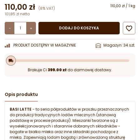
110,00 zł
110,00 zł / 1 kg
(8% VAT)
101,85 zł netto

DODAJ DO KOSZYKA
-
+
PRODUKT DOSTĘPNY W MAGAZYNIE
Magazyn: 34 szt.
local_shipping
Brakuje Ci
399.00 zł
do darmowej dostawy.
Opis produktu
BASI LATTE
- to seria półproduktów w proszku przeznaczonych
do produkcji tradycyjnych lodów mlecznych (stanowią
podstawę w procesie produkcji). Mieszanki tworzone są z
wyselekcjonowanych i starannie dobranych składników -
bogate w białka mleka oraz inne składniki pochodzące z
mleka. Zapewniają lodom bogatą i zrównoważoną strukturę