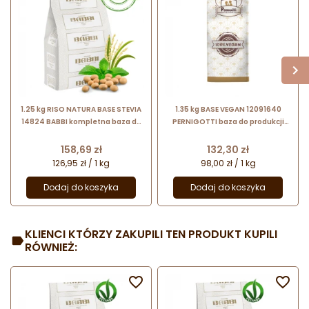
1.25 kg RISO NATURA BASE STEVIA
1.35 kg BASE VEGAN 12091640
14824 BABBI kompletna baza do
PERNIGOTTI baza do produkcji
lodów wegańskich i
lodów wegańskich
bezglutenowych słodzonych
Cena
Cena
158,69 zł
132,30 zł
stewią
126,95 zł / 1 kg
98,00 zł / 1 kg
Dodaj do koszyka
Dodaj do koszyka
KLIENCI KTÓRZY ZAKUPILI TEN PRODUKT KUPILI
RÓWNIEŻ:

