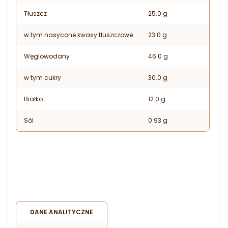
Tłuszcz
25.0 g
w tym nasycone kwasy tłuszczowe
23.0 g
Węglowodany
46.0 g
w tym cukry
30.0 g
Białko
12.0 g
Sól
0.93 g
DANE ANALITYCZNE