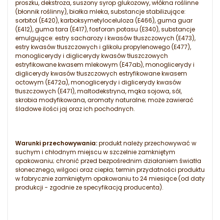
proszku, dekstroza, suszony syrop glukozowy, włókna roślinne
(błonnik roślinny), białka mleka, substancje stabilizujące:
sorbitol (E420), karboksymetyloceluloza (E466), guma guar
(E412), guma tara (E417), fosforan potasu (E340), substancje
emulgujące: estry sacharozy i kwasów tłuszczowych (E473),
estry kwasów tłuszczowych i glikolu propylenowego (E477),
monoglicerydy i diglicerydy kwasów tłuszczowych
estryfikowane kwasem mlekowym (E47ab), monoglicerydy i
diglicerydy kwasów tłuszczowych estryfikowane kwasem
octowym (E472a), monoglicerydy i diglicerydy kwasów
tłuszczowych (E471), maltodekstryna, mąka sojowa, sól,
skrobia modyfikowana, aromaty naturalne; może zawierać
śladowe ilości jaj oraz ich pochodnych.
Warunki przechowywania:
produkt należy przechowywać w
suchym i chłodnym miejscu w szczelnie zamkniętym
opakowaniu; chronić przed bezpośrednim działaniem światła
słonecznego, wilgoci oraz ciepła; termin przydatności produktu
w fabrycznie zamkniętym opakowaniu to 24 miesiące (od daty
produkcji - zgodnie ze specyfikacją producenta).