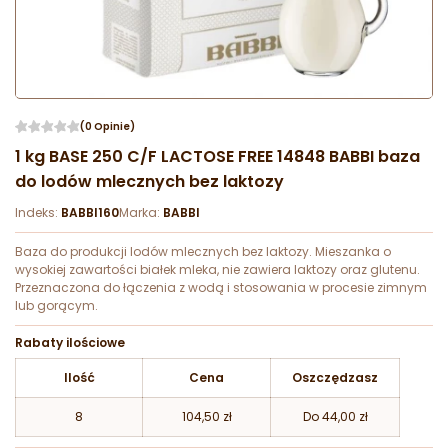
(0 Opinie)
1 kg BASE 250 C/F LACTOSE FREE 14848 BABBI baza
do lodów mlecznych bez laktozy
Indeks:
BABBI160
Marka:
BABBI
Baza do produkcji lodów mlecznych bez laktozy. Mieszanka o
wysokiej zawartości białek mleka, nie zawiera laktozy oraz glutenu.
Przeznaczona do łączenia z wodą i stosowania w procesie zimnym
lub gorącym.
Rabaty ilościowe
Ilość
Cena
Oszczędzasz
8
104,50 zł
Do 44,00 zł