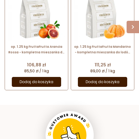
op. 1.25 kg FruttaFrutta Arancia
op. 1.25 kg FruttaFrutta Mandarino
Rossa - kompletna mieszanka do
- kompletna mieszanka do lodów
lodów czerwona pomarańcza - nr.
mandarynka - nr. kat. 11514 Babbi
kat. 11536 Babbi
Cena
Cena
106,88 zł
111,25 zł
85,50 zł / 1 kg
89,00 zł / 1 kg
Dodaj do koszyka
Dodaj do koszyka