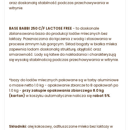
oraz doskonałą stabilność podczas przechowywania w
witrynie.
BASE BABBI 250 C/F LACTOSE FREE
- to doskonale
zbilansowana baza do produkcji lodów mlecznych bez
laktozy. Przeznaczona do łączenia z wodą i stosowania w
procesie zimnym lub gorącym. Skład bogaty w białka mleka
zapewnia lodom doskonałą strukturę, objętość oraz
smarowność. Lody są łatwe do nakładania i charakteryzują
się wysoką stabilnością podczas przechowywania w witrynie.
*bazy do lodów mlecznych pakowane są w torby aluminiowe
o masie netto 1.0 kg - opakowanie zbiorcze to 8 opakowań po
1.0 kg -
przy zakupie opakowania zbiorczego 8.0 kg
(karton)
w koszyku automatycznie nalicza się
rabat 5%
.
Składniki:
olej kokosowy, odtłuszczone mleko bez laktozy w