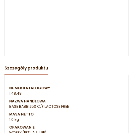
Szczegóły produktu
NUMER KATALOGOWY
1.48.48
NAZWA HANDLOWA
BASE BABBI250 C/F LACTOSE FREE
MASA NETTO
1.0 kg
OPAKOWANIE
WOREK (PET | ALU | PE)