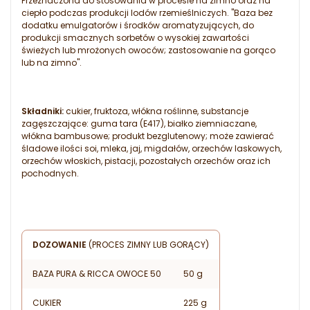
Przeznaczona do stosowania w procesie na zimno oraz na
ciepło podczas produkcji lodów rzemieślniczych. "Baza bez
dodatku emulgatorów i środków aromatyzujących, do
produkcji smacznych sorbetów o wysokiej zawartości
świeżych lub mrożonych owoców; zastosowanie na gorąco
lub na zimno".
Składniki:
cukier, fruktoza, włókna roślinne, substancje
zagęszczające: guma tara (E417), białko ziemniaczane,
włókna bambusowe; produkt bezglutenowy; może zawierać
śladowe ilości soi, mleka, jaj, migdałów, orzechów laskowych,
orzechów włoskich, pistacji, pozostałych orzechów oraz ich
pochodnych.
DOZOWANIE
(PROCES ZIMNY LUB GORĄCY)
BAZA PURA & RICCA OWOCE 50
50 g
CUKIER
225 g