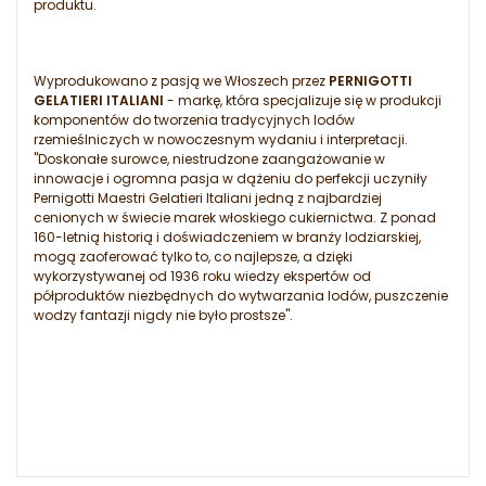
produktu.
Wyprodukowano z pasją we Włoszech przez
PERNIGOTTI
GELATIERI ITALIANI
- markę, która specjalizuje się w produkcji
komponentów do tworzenia tradycyjnych lodów
rzemieślniczych w nowoczesnym wydaniu i interpretacji.
"Doskonałe surowce, niestrudzone zaangażowanie w
innowacje i ogromna pasja w dążeniu do perfekcji uczyniły
Pernigotti Maestri Gelatieri Italiani jedną z najbardziej
cenionych w świecie marek włoskiego cukiernictwa. Z ponad
160-letnią historią i doświadczeniem w branży lodziarskiej,
mogą zaoferować tylko to, co najlepsze, a dzięki
wykorzystywanej od 1936 roku wiedzy ekspertów od
półproduktów niezbędnych do wytwarzania lodów, puszczenie
wodzy fantazji nigdy nie było prostsze".