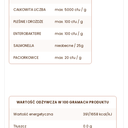
CAŁKOWITA LICZBA
max. 5000 cfu / g
PLEŚNIE I DROŻDŻE
max. 100 cfu / g
ENTEROBAKTEIRE
max. 100 cfu / g
SALMONELLA
nieobecne / 25g
PACIORKOWCE
max. 20 cfu / g
WARTOŚĆ ODŻYWCZA W 100 GRAMACH PRODUKTU
Wartość energetyczna
391/1658 kcal/kJ
Tłuszcz
0.0 g