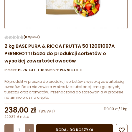
(0 Opinie)
2 kg BASE PURA & RICCA FRUTTA 50 12091097A
PERNIGOTTI baza do produkcji sorbetów o
wysokiej zawartości owoców
Indeks:
PERNIGOTTI188
Marka:
PERNIGOTTI
Półprodukt w proszku do produkcji sorbetów z wysoką zawartością
owoców. Baza nie zawiera w składzie substancji emulgujących,
tłuszczu oraz aromatów. Przeznaczona do stosowania w procesie
na zimno oraz na ciepło.
238,00 zł
119,00 zł / 1 kg
(8% VAT)
220,37 zł netto

DODAJ DO KOSZYKA
-
+