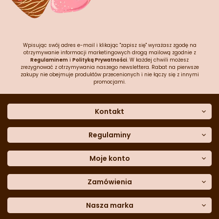
Wpisując swój adres e-mail i klikając "zapisz się" wyrażasz zgodę na
otrzymywanie informacji marketingowych drogą mailową zgodnie z
Regulaminem
i
Polityką Prywatności
. W każdej chwili możesz
zrezygnować z otrzymywania naszego newslettera. Rabat na pierwsze
zakupy nie obejmuje produktów przecenionych i nie łączy się z innymi
promocjami.
Kontakt
O nas
Dane kontaktowe
Regulaminy
Często zadawane pytania
Regulamin sklepu
Sklep stacjonarny
Polityka prywatności
Moje konto
Formularz kontaktowy
Polityka cookies
Załóż konto
Blog
Polityka reklamacji
Zamówienia
Moje dane
Polityka zwrotów
Historia zamówień
e-mail:
Sposoby dostawy
sklep@cukieteria.pl
Dostępność cyfrowa
Lista ulubionych
telefon:
Metody płatności
Nasza marka
601 767 272
Moje rabaty
Dane do przelewu
Sempre Group