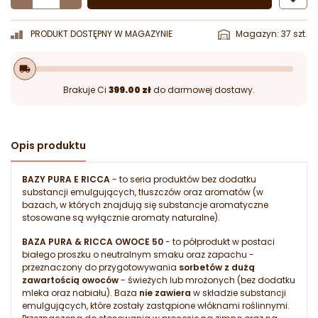
PRODUKT DOSTĘPNY W MAGAZYNIE
Magazyn: 37 szt.
local_shipping
Brakuje Ci
399.00 zł
do darmowej dostawy.
Opis produktu
BAZY PURA E RICCA
- to seria produktów bez dodatku
substancji emulgujących, tłuszczów oraz aromatów (w
bazach, w których znajdują się substancje aromatyczne
stosowane są wyłącznie aromaty naturalne).
BAZA PURA & RICCA OWOCE 50
- to półprodukt w postaci
białego proszku o neutralnym smaku oraz zapachu -
przeznaczony do przygotowywania
sorbetów z dużą
zawartością owoców
- świeżych lub mrożonych (bez dodatku
mleka oraz nabiału). Baza
nie zawiera
w składzie substancji
emulgujących, które zostały zastąpione włóknami roślinnymi.