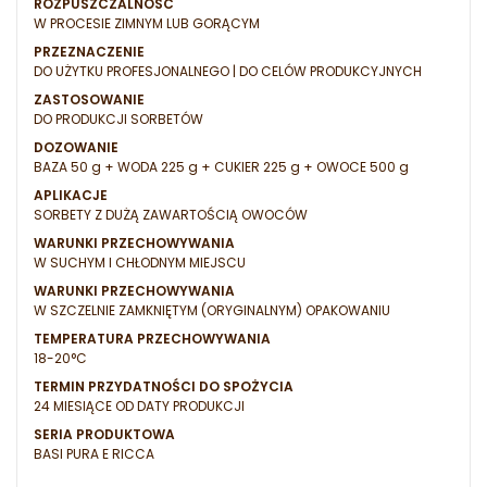
ROZPUSZCZALNOŚĆ
W PROCESIE ZIMNYM LUB GORĄCYM
PRZEZNACZENIE
DO UŻYTKU PROFESJONALNEGO | DO CELÓW PRODUKCYJNYCH
ZASTOSOWANIE
DO PRODUKCJI SORBETÓW
DOZOWANIE
BAZA 50 g + WODA 225 g + CUKIER 225 g + OWOCE 500 g
APLIKACJE
SORBETY Z DUŻĄ ZAWARTOŚCIĄ OWOCÓW
WARUNKI PRZECHOWYWANIA
W SUCHYM I CHŁODNYM MIEJSCU
WARUNKI PRZECHOWYWANIA
W SZCZELNIE ZAMKNIĘTYM (ORYGINALNYM) OPAKOWANIU
TEMPERATURA PRZECHOWYWANIA
18-20°C
TERMIN PRZYDATNOŚCI DO SPOŻYCIA
24 MIESIĄCE OD DATY PRODUKCJI
SERIA PRODUKTOWA
BASI PURA E RICCA