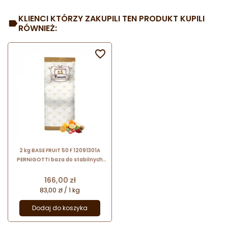
KLIENCI KTÓRZY ZAKUPILI TEN PRODUKT KUPILI
RÓWNIEŻ:

2 kg BASE FRUIT 50 F 12091301A
PERNIGOTTI baza do stabilnych
sorbetów o kremowej
konsystencji
Cena
166,00 zł
83,00 zł / 1 kg
Dodaj do koszyka