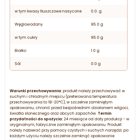
w tym kwasy tłuszczowe nasycone
0.0. g
Węglowodany
95.0 g
w tym cukry
95.0 g
Białko
1.0 g
Sól
0.0 g
Warunki przechowywania:
produkt należy przechowywać w
suchym i chłodnym miejscu (preferowana temperatura
przechowywania to 18-20°C), w szczelnie zamkniętym
opakowaniu; chronić przed bezpośrednim działaniem wilgoci,
światła słonecznego oraz obcych zapachów.
Termin
przydatności do spożycia:
24 miesiące od daty produkcji - w
oryginalnym, fabrycznie zamkniętym opakowaniu. Produkt
należy nabierać przy pomocy czystych i suchych narzędzi; po
każdym użyciu należy szczelnie zamknąć opakowanie