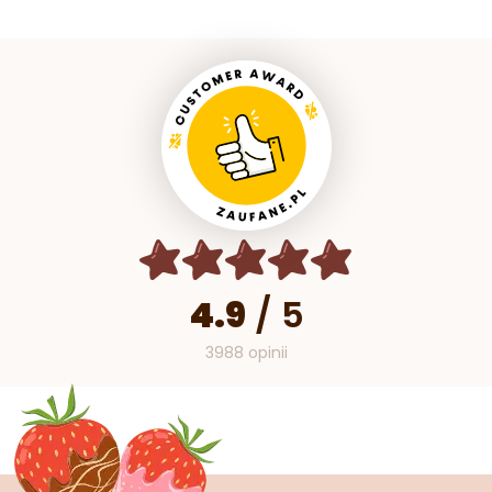
4.9
/
5
3988 opinii