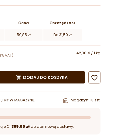
Cena
Oszczędzasz
59,85 zł
Do 31,50 zł
42,00 zł / 1 kg
8% VAT)

DODAJ DO KOSZYKA

ĘPNY W MAGAZYNIE
Magazyn: 13 szt.
uje Ci
399.00 zł
do darmowej dostawy.