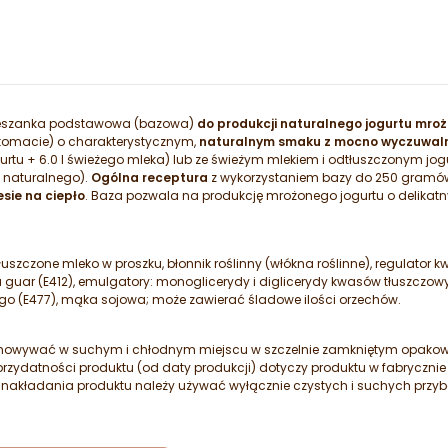
ieszanka podstawowa (bazowa)
do produkcji naturalnego jogurtu mr
tomacie) o charakterystycznym,
naturalnym smaku z mocno wyczuwal
urtu + 6.0 l świeżego mleka) lub ze świeżym mlekiem i odtłuszczonym jogu
u naturalnego).
Ogólna receptura
z wykorzystaniem bazy do 250 gramów
sie na ciepło
. Baza pozwala na produkcję mrożonego jogurtu o delika
tłuszczone mleko w proszku, błonnik roślinny (włókna roślinne), regulator
uma guar (E412), emulgatory: monoglicerydy i diglicerydy kwasów tłuszc
ego (E477), mąka sojowa; może zawierać śladowe ilości orzechów.
chowywać w suchym i chłodnym miejscu w szczelnie zamkniętym opakow
in przydatności produktu (od daty produkcji) dotyczy produktu w fabrycz
 nakładania produktu należy używać wyłącznie czystych i suchych przyb