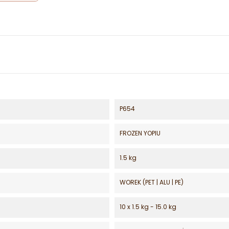
P654
FROZEN YOPIU
1.5 kg
WOREK (PET | ALU | PE)
10 x 1.5 kg - 15.0 kg