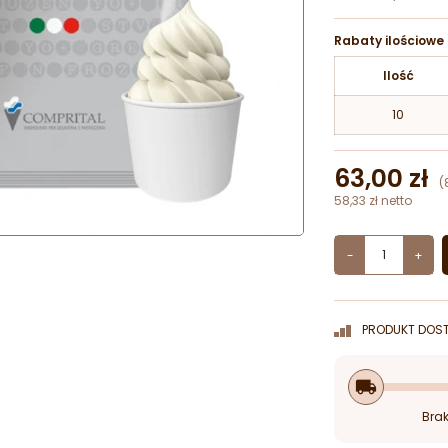
Rabaty ilościowe
Ilość
10
63,00 zł
(
58,33 zł netto
-
+
PRODUKT DOST
local_shipping
Brak