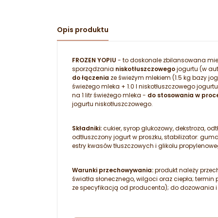
Opis produktu
FROZEN YOPIU
- to doskonale zbilansowana m
sporządzania
niskotłuszczowego
jogurtu (w au
do łączenia
ze świeżym mlekiem (1.5 kg bazy jog
świeżego mleka + 1.0 l niskotłuszczowego jogurt
na 1 litr świeżego mleka -
do stosowania w proce
jogurtu niskotłuszczowego.
Składniki:
cukier, syrop glukozowy, dekstroza, od
odtłuszczony jogurt w proszku, stabilizator: g
estry kwasów tłuszczowych i glikolu propylenow
Warunki przechowywania:
produkt należy prze
światła słonecznego, wilgoci oraz ciepła; term
ze specyfikacją od producenta); do dozowania i