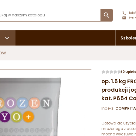
Telef

E-ma
Szkole
DÓW
(0 Opini
op. 1.5 kg 
produkcji j
kat. P654 C
Indeks:
COMPRITA
Gotowa do użycia 
mrożonego z autom
mocno wyczuwaln