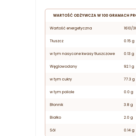
WARTOŚĆ ODŻYWCZA W 100 GRAMACH P
Wartość energetyczna
1610/3
Tłuszcz
0.15 g
w tym nasycone kwasy tłuszczowe
0.13 g
Węglowodany
92.1 g
w tym cukry
77.3 g
w tym poliole
0.0 g
Błonnik
3.8 g
Białko
2.0 g
Sól
0.14 g