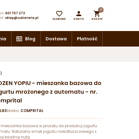
0



on:
601 767 272
il:
sklep@cukieteria.pl
ULUBIONE
KONTO
KOSZYK
nia
Blog
Dostawa
Płatność
e)
FROZEN YOPIU - mieszanka bazowa do
ogurtu mrożonego z automatu - nr.
omprital
L83
Marka:
COMPRITAL
mieszanka bazowa w proszku do produkcji jogurtu
atu. Naturalny smak jogurtu niskotłuszczowego z
ą kwaśną nutą.