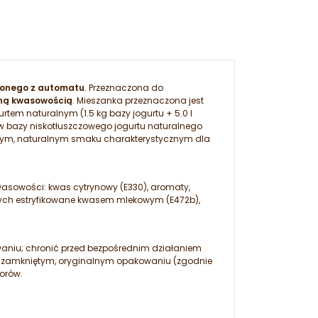
ożonego z automatu
. Przeznaczona do
ną kwasowością
. Mieszanka przeznaczona jest
rtem naturalnym (1.5 kg bazy jogurtu + 5.0 l
 bazy niskotłuszczowego jogurtu naturalnego
tnym, naturalnym smaku charakterystycznym dla
 kwasowości: kwas cytrynowy (E330), aromaty,
zowych estryfikowane kwasem mlekowym (E472b),
aniu; chronić przed bezpośrednim działaniem
nie zamkniętym, oryginalnym opakowaniu (zgodnie
orów.