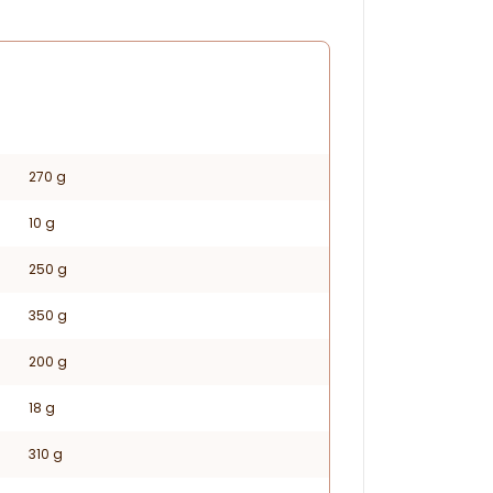
270 g
10 g
250 g
350 g
200 g
18 g
310 g