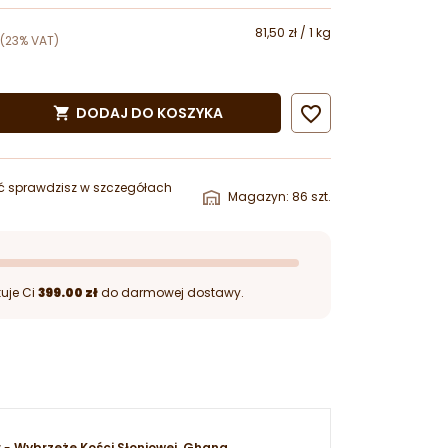
81,50 zł / 1 kg
(23% VAT)

DODAJ DO KOSZYKA

ć sprawdzisz w szczegółach
Magazyn: 86 szt.
uje Ci
399.00 zł
do darmowej dostawy.
w -
Wybrzeże Kości Słoniowej, Ghana,