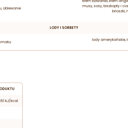
krem bawarski, krem angie
musy, sosy, biszkopty i cia
, oblewanie
brioszki,
LODY I SORBETY
lody amerykańskie, l
smaku
RODUKTU
51 kJ/kcal