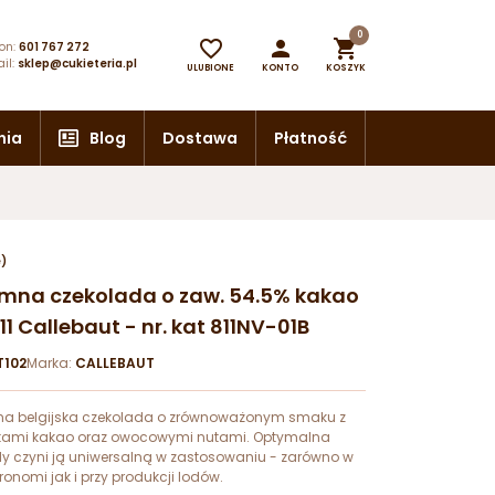
0



on:
601 767 272
il:
sklep@cukieteria.pl
ULUBIONE
KONTO
KOSZYK
nia
Blog
Dostawa
Płatność
e)
iemna czekolada o zaw. 54.5% kakao
11 Callebaut - nr. kat 811NV-01B
T102
Marka:
CALLEBAUT
na belgijska czekolada o zrównoważonym smaku z
ami kakao oraz owocowymi nutami. Optymalna
y czyni ją uniwersalną w zastosowaniu - zarówno w
ronomi jak i przy produkcji lodów.