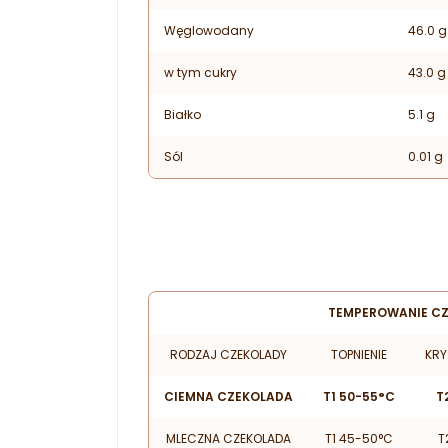
Węglowodany
46.0 g
w tym cukry
43.0 g
Białko
5.1 g
Sól
0.01 g
TEMPEROWANIE C
RODZAJ CZEKOLADY
TOPNIENIE
KRY
CIEMNA CZEKOLADA
T1 50-55°C
T
MLECZNA CZEKOLADA
T1 45-50°C
T