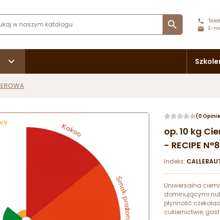
Telef

E-ma
Szkole
SEROWA
(0 Opini
op. 10 kg C
- RECIPE N°8
Indeks:
CALLEBAU
Uniwersalna ciem
dominującymi nut
płynność czekolad
cukiernictwie, gast