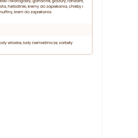
lski i twarogowy, ganache, glazury, fondant,
sta, herbatniki, kremy do zapiekania, chleby i
 muffiny, krem do zapiekania
ody włoskie, lody rzemieślnicze, sorbety