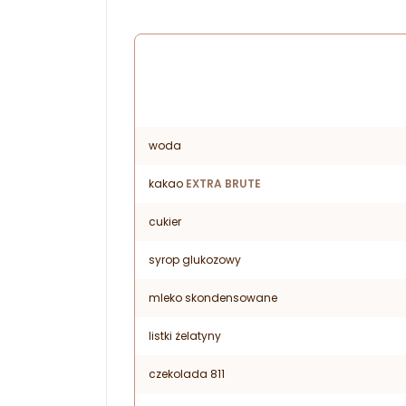
woda
kakao
EXTRA BRUTE
cukier
syrop glukozowy
mleko skondensowane
listki żelatyny
czekolada 811