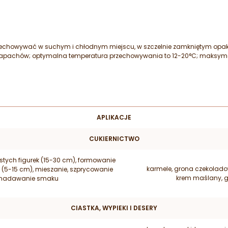
zechowywać w suchym i chłodnym miejscu, w szczelnie zamkniętym opak
zapachów; optymalna temperatura przechowywania to 12-20
°C; maksyma
APLIKACJE
CUKIERNICTWO
stych figurek (15-30 cm), formowanie
karmele, grona czekolado
 (5-15 cm), mieszanie, szprycowanie
krem maślany, ga
e, nadawanie smaku
CIASTKA, WYPIEKI I DESERY