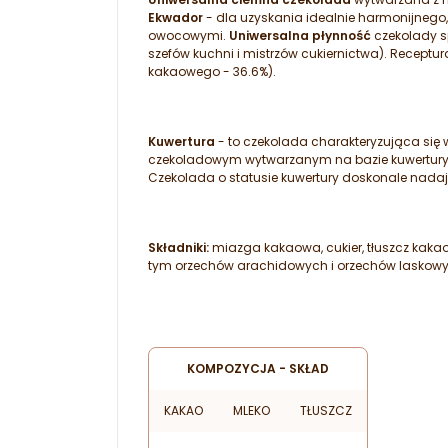
Ekwador
- dla uzyskania idealnie harmonijneg
owocowymi.
Uniwersalna płynność
czekolady s
szefów kuchni i mistrzów cukiernictwa). Receptu
kakaowego - 36.6%).
Kuwertura
- to czekolada charakteryzująca si
czekoladowym wytwarzanym na bazie kuwertury wy
Czekolada o statusie kuwertury doskonale nadaj
Składniki:
miazga kakaowa, cukier, tłuszcz kakao
tym orzechów arachidowych i orzechów laskowy
KOMPOZYCJA - SKŁAD
KAKAO
MLEKO
TŁUSZCZ