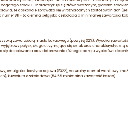
o, bogatego smaku. Charakteryzuje się zrównoważonym, gładkim smak
prawia, że doskonale sprawdza się w różnorodnych zastosowaniach (jest 
ra numer 811 - to ciemna belgijska czekolada o minimalnej zawartości ka
ę wysoką zawartością masła kakaowego (powyżej 32%). Wysoka zawart
jątkowy połysk, długo utrzymujący się smak oraz charakterystyczną chru
e się do oblewania oraz dekorowania różnego rodzaju wypieków i deseró
wy, emulgator: lecytyna sojowa (E322), naturalny aromat waniliowy; moż
ch); kuwertura czekoladowa (54.5% minimalna zawartość kakao).