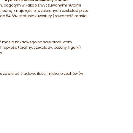
iem, bogatym w kakao z wyczuwanymi nutami
jedną z najczęściej wybieranych czekolad przez
kao 54.5% i statusie kuwertury (zawartość masła
ość masła kakaowego nadaje produktom
pkość (praliny, czekolady, batony, figurki).
w.
e zawierać śladowe ilości mleka, orzechów (w