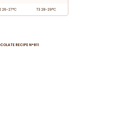
2 26-27°C
T3 28-29°C
COLATE RECIPE N°811
: