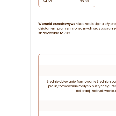
54.5%
-
36.6%
Warunki przechowywania:
czekoladę należy pr
działaniem promieni słonecznych oraz obcych 
składowania to 70%.
średnie oblewanie, formowanie średnich pu
pralin, formowanie małych pustych figurek
dekoracji, natryskiwani