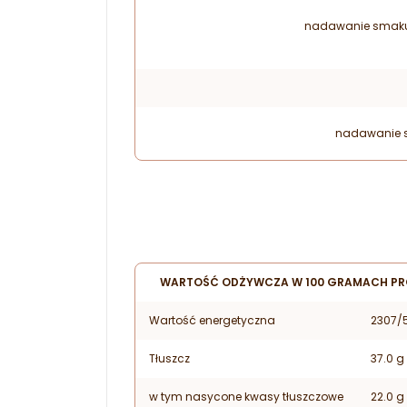
nadawanie smaku
nadawanie 
WARTOŚĆ ODŻYWCZA W 100 GRAMACH P
Wartość energetyczna
2307/5
Tłuszcz
37.0 g
w tym nasycone kwasy tłuszczowe
22.0 g