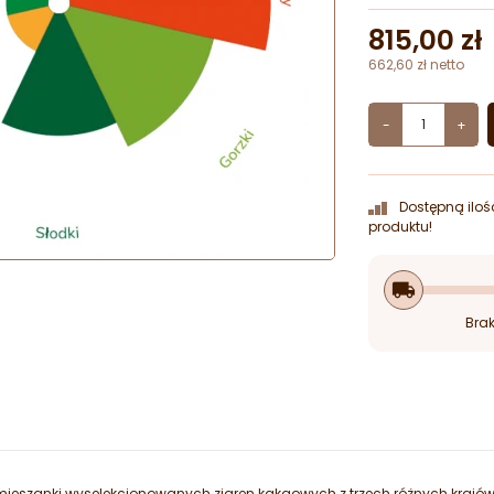
815,00 zł
662,60 zł netto
-
+
Dostępną iloś
produktu!
local_shipping
Brak
ieszanki wyselekcjonowanych ziaren kakaowych z trzech różnych krajó