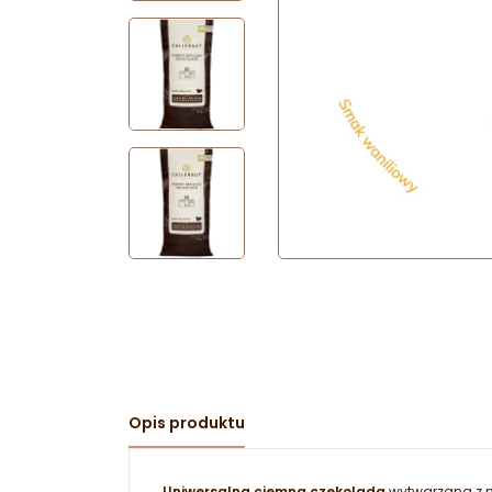
Opis produktu
Uniwersalna ciemna czekolada
wytwarzana z m