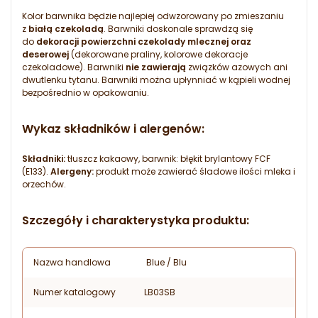
Kolor barwnika będzie najlepiej odwzorowany po zmieszaniu
z
białą czekoladą
. Barwniki doskonale sprawdzą się
do
dekoracji powierzchni czekolady mlecznej oraz
deserowej
(dekorowane praliny, kolorowe dekoracje
czekoladowe). Barwniki
nie zawierają
związków azowych ani
dwutlenku tytanu. Barwniki można upłynniać w kąpieli wodnej
bezpośrednio w opakowaniu.
Wykaz składników i alergenów:
Składniki:
tłuszcz kakaowy, barwnik: błękit brylantowy FCF
(E133).
Alergeny:
produkt może zawierać śladowe ilości mleka i
orzechów.
Szczegóły i charakterystyka produktu:
Nazwa handlowa
Blue / Blu
Numer katalogowy
LB03SB