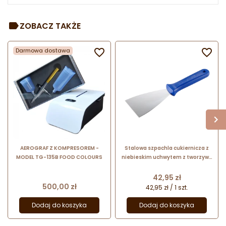
ZOBACZ TAKŻE
Darmowa dostawa


AEROGRAF Z KOMPRESOREM -
Stalowa szpachla cukiernicza z
MODEL TG-135B FOOD COLOURS
niebieskim uchwytem z tworzywa
- dł. 24.5 x szer. 8 cm - nr. kat.
68675 Thermohauser
Cena
42,95 zł
Cena
500,00 zł
42,95 zł / 1 szt.
Dodaj do koszyka
Dodaj do koszyka