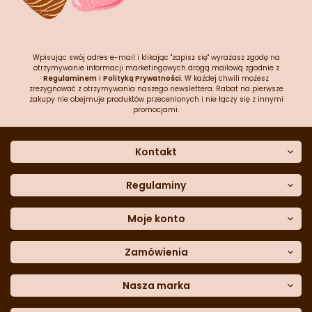
Wpisując swój adres e-mail i klikając "zapisz się" wyrażasz zgodę na
otrzymywanie informacji marketingowych drogą mailową zgodnie z
Regulaminem
i
Polityką Prywatności
. W każdej chwili możesz
zrezygnować z otrzymywania naszego newslettera. Rabat na pierwsze
zakupy nie obejmuje produktów przecenionych i nie łączy się z innymi
promocjami.
Kontakt
O nas
Dane kontaktowe
Regulaminy
Często zadawane pytania
Regulamin sklepu
Sklep stacjonarny
Polityka prywatności
Moje konto
Formularz kontaktowy
Polityka cookies
Załóż konto
Blog
Polityka reklamacji
Zamówienia
Moje dane
Polityka zwrotów
Historia zamówień
e-mail:
Sposoby dostawy
sklep@cukieteria.pl
Dostępność cyfrowa
Lista ulubionych
telefon:
Metody płatności
Nasza marka
601 767 272
Moje rabaty
Dane do przelewu
Sempre Group