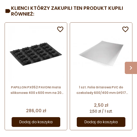
KLIENCI KTÓRZY ZAKUPILI TEN PRODUKT KUPILI
RÓWNIEŻ:


PAPILLON PX052 PAVONI mata
1 szt. Folia Gitarowa PVC do
silikonowa 400 x 600 mm na 20
czekolady 600/400 mm DF017
monoporcji w kształcie kokardy
PCB
Cena
2,50 zł
Cena
286,00 zł
2,50 zł / 1 szt.
Dodaj do koszyka
Dodaj do koszyka