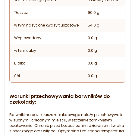
Tłuszcz
90.0 g
w tym nasycone kwasy tłuszczowe
54.0 g
Węglowodany
0.0 g
w tym cukry
0.0 g
Białko
0.0 g
Sól
0.0 g
Warunki przechowywania barwników do
czekolady:
Barwniki na bazie tłuszczu kakaowego należy przechowywać
w suchym i chłodnym miejscu, w szczelnie zamkniętym
opakowaniu. Chronić przed bezpośrednim działaniem światła
słonecznego oraz wilgoci. Optymalna i zalecana temperatura