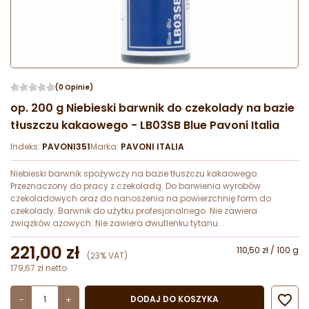
(0 Opinie)
op. 200 g Niebieski barwnik do czekolady na bazie
tłuszczu kakaowego - LB03SB Blue Pavoni Italia
Indeks:
PAVONI351
Marka:
PAVONI ITALIA
Niebieski barwnik spożywczy na bazie tłuszczu kakaowego.
Przeznaczony do pracy z czekoladą. Do barwienia wyrobów
czekoladowych oraz do nanoszenia na powierzchnię form do
czekolady. Barwnik do użytku profesjonalnego. Nie zawiera
związków azowych. Nie zawiera dwutlenku tytanu.
221,00 zł
110,50 zł / 100 g
(23% VAT)
179,67 zł netto

DODAJ DO KOSZYKA
-
+