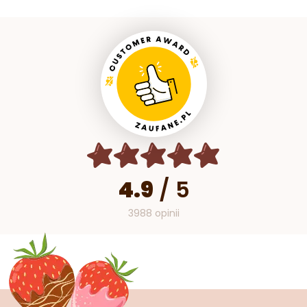
4.9
/
5
3988 opinii