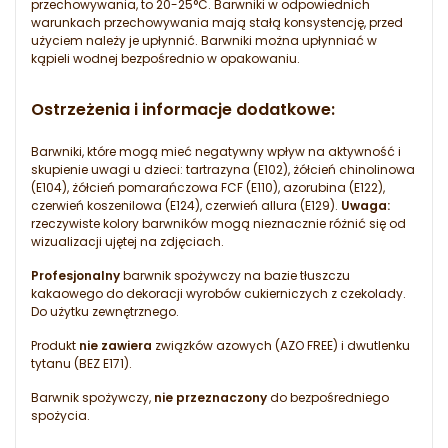
przechowywania, to 20-25°C. Barwniki w odpowiednich
warunkach przechowywania mają stałą konsystencję, przed
użyciem należy je upłynnić. Barwniki można upłynniać w
kąpieli wodnej bezpośrednio w opakowaniu.
Ostrzeżenia i informacje dodatkowe:
Barwniki, które mogą mieć negatywny wpływ na aktywność i
skupienie uwagi u dzieci: tartrazyna (E102), żółcień chinolinowa
(E104), żółcień pomarańczowa FCF (E110), azorubina (E122),
czerwień koszenilowa (E124), czerwień allura (E129).
Uwaga:
rzeczywiste kolory barwników mogą nieznacznie różnić się od
wizualizacji ujętej na zdjęciach.
Profesjonalny
barwnik spożywczy na bazie tłuszczu
kakaowego do dekoracji wyrobów cukierniczych z czekolady.
Do użytku zewnętrznego.
Produkt
nie zawiera
związków azowych (AZO FREE) i dwutlenku
tytanu (BEZ E171).
Barwnik spożywczy,
nie przeznaczony
do bezpośredniego
spożycia.