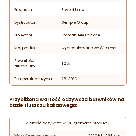
Producent
Pavoni Italia
Dystrybutor
Sempre Group
Projektant
Emmanuele Forcone
Kraj produkcji
wyprodukowano we Włoszech
Zawartość
1.2 %
aluminium
Temperatura użycia
28-30°C
Przybliżona wartość odżywcza barwników na
bazie tłuszczu kakaowego:
Wartość odżywcza w 100 gramach produktu:
Wartość energetyczna
3330 kJ / 765 kcal