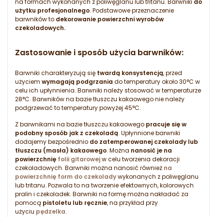
na formach wykonanych z poliwęglanu lub tritanu. Barwniki
do
użytku profesjonalnego
. Podstawowe przeznaczenie
barwników to
dekorowanie powierzchni wyrobów
czekoladowych.
Zastosowanie i sposób użycia barwników:
Barwniki charakteryzują się
twardą konsystencją
, przed
użyciem
wymagają podgrzania
do temperatury około 30°C w
celu ich upłynnienia. Barwniki należy stosować w temperaturze
28°C. Barwników na bazie tłuszczu kakaowego nie należy
podgrzewać to temperatury powyżej 45°C.
Z barwnikami na bazie tłuszczu kakaowego
pracuje się w
podobny sposób jak z czekoladą
. Upłynnione barwniki
dodajemy bezpośrednio
do zatemperowanej czekolady lub
tłuszczu (masła) kakaowego
. Można
nanosić je na
powierzchnię
folii gitarowej
w celu tworzenia dekoracji
czekoladowych. Barwniki można nanosić również
na
powierzchnię form do czekolady
wykonanych z poliwęglanu
lub tritanu. Pozwala to na tworzenie efektownych, kolorowych
pralin i czekoladek. Barwniki na formę można nakładać za
pomocą
pistoletu lub ręcznie
, na przykład przy
użyciu
pędzelka
.