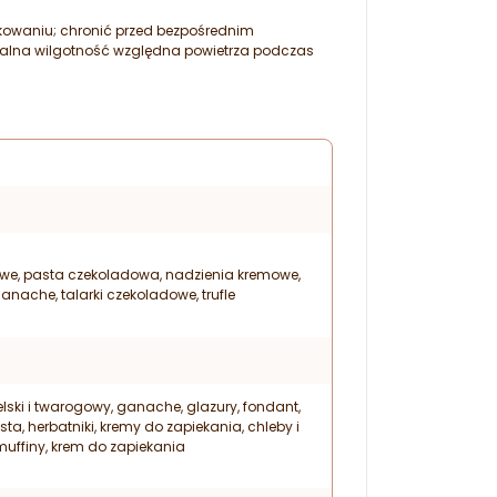
owaniu; chronić przed bezpośrednim
lna wilgotność względna powietrza podczas
we, pasta czekoladowa, nadzienia kremowe,
nache, talarki czekoladowe, trufle
lski i twarogowy, ganache, glazury, fondant,
sta, herbatniki, kremy do zapiekania, chleby i
 muffiny, krem do zapiekania