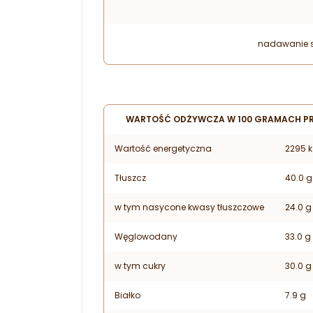
nadawanie 
WARTOŚĆ ODŻYWCZA W 100 GRAMACH P
Wartość energetyczna
2295 k
Tłuszcz
40.0 g
w tym nasycone kwasy tłuszczowe
24.0 g
Węglowodany
33.0 g
w tym cukry
30.0 g
Białko
7.9 g