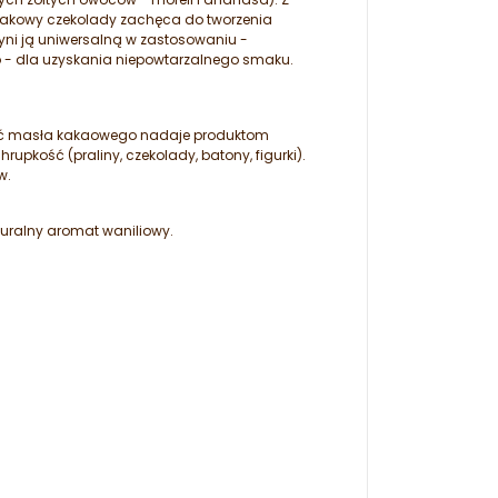
 smakowy czekolady zachęca do tworzenia
zyni ją uniwersalną w zastosowaniu -
io - dla uzyskania niepowtarzalnego smaku.
ość masła kakaowego nadaje produktom
pkość (praliny, czekolady, batony, figurki).
w.
turalny aromat waniliowy.