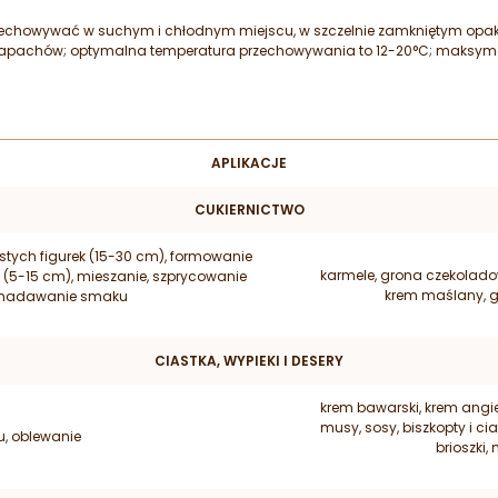
zechowywać w suchym i chłodnym miejscu, w szczelnie zamkniętym opak
zapachów; optymalna temperatura przechowywania to 12-20
°C; maksyma
APLIKACJE
CUKIERNICTWO
stych figurek (15-30 cm), formowanie
karmele, grona czekolado
 (5-15 cm), mieszanie, szprycowanie
krem maślany, ga
e, nadawanie smaku
CIASTKA, WYPIEKI I DESERY
krem bawarski, krem angie
musy, sosy, biszkopty i cia
, oblewanie
brioszki,