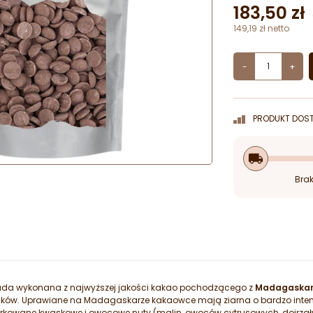
183,50 zł
149,19 zł netto
-
+
PRODUKT DOST
local_shipping
Brak
lada wykonana z najwyższej jakości kakao pochodzącego z
Madagaska
dników. Uprawiane na Madagaskarze kakaowce mają ziarna o bardzo int
rkowane kwaskowe i owocowe nuty (malin, owoców cytrusowych, dojrzały