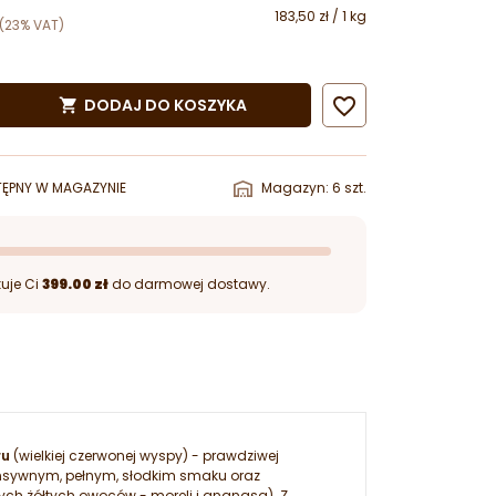
183,50 zł / 1 kg
(23% VAT)

DODAJ DO KOSZYKA

ĘPNY W MAGAZYNIE
Magazyn: 6 szt.
uje Ci
399.00 zł
do darmowej dostawy.
ru
(wielkiej czerwonej wyspy) - prawdziwej
ensywnym, pełnym, słodkim smaku oraz
ch żółtych owoców - moreli i ananasa). Z