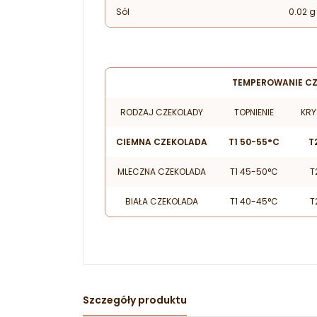
Sól
0.02 g
TEMPEROWANIE C
RODZAJ CZEKOLADY
TOPNIENIE
KRY
CIEMNA CZEKOLADA
T1 50-55°C
T
MLECZNA CZEKOLADA
T1 45-50°C
T
BIAŁA CZEKOLADA
T1 40-45°C
T
Szczegóły produktu