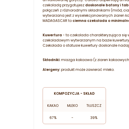
czekoladą przygotujesz
doskonałe batony i tab
połączeń z różnorodnymi składnikami (miód, cias
wytwarzana jest z wyselekcjonowanych ziaren ka
MADAGASCAR to
ciemna czekolada o minimalne
Kuwertura
- to czekolada charakteryzująca si
czekoladowym wytwarzanym na bazie kuwertury wy
Czekolada o statusie kuwertury doskonale nadaj
Składniki:
miazga kakaowa (z ziaren kakaowych z 
Alergeny:
produkt może zawierać mleko.
KOMPOZYCJA - SKŁAD
KAKAO
MLEKO
TŁUSZCZ
67%
-
39%