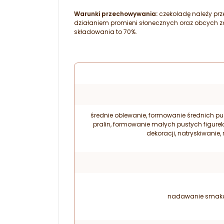
Warunki przechowywania:
czekoladę należy pr
działaniem promieni słonecznych oraz obcych 
składowania to 70%.
średnie oblewanie, formowanie średnich pu
pralin, formowanie małych pustych figurek
dekoracji, natryskiwani
nadawanie smaku