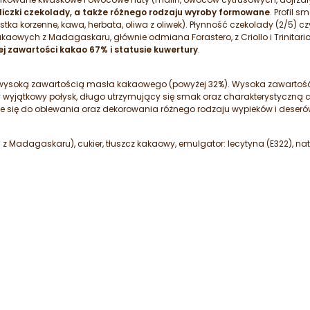
liczki czekolady, a także różnego rodzaju wyroby formowane
. Profil
tka korzenne, kawa, herbata, oliwa z oliwek). Płynność czekolady (2/5) c
kaowych z Madagaskaru, głównie odmiana Forastero, z Criollo i Trinitar
j zawartości kakao 67% i statusie kuwertury
.
ę wysoką zawartością masła kakaowego (powyżej 32%). Wysoka zawart
jątkowy połysk, długo utrzymujący się smak oraz charakterystyczną chru
e się do oblewania oraz dekorowania różnego rodzaju wypieków i deseró
Madagaskaru), cukier, tłuszcz kakaowy, emulgator: lecytyna (E322), na