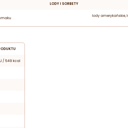
LODY I SORBETY
lody amerykańskie, l
smaku
RODUKTU
J / 549 kcal