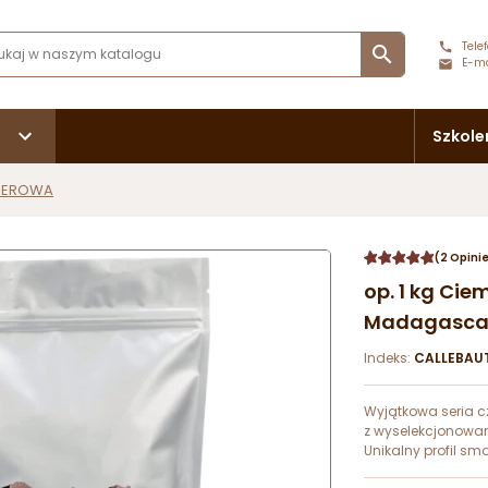
Telef

E-ma
Szkole
SEROWA
(2 Opini
op. 1 kg Ci
Madagascar 
Indeks:
CALLEBAU
Wyjątkowa seria 
z wyselekcjonowa
Unikalny profil sm