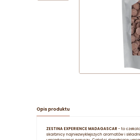
Opis produktu
ZESTINA EXPERIENCE MADAGASCAR
- to czeko
skarbnicy najniezwyklejszych aromatów i skła
umiarkowanej goryczy. Całości dopełniają umia