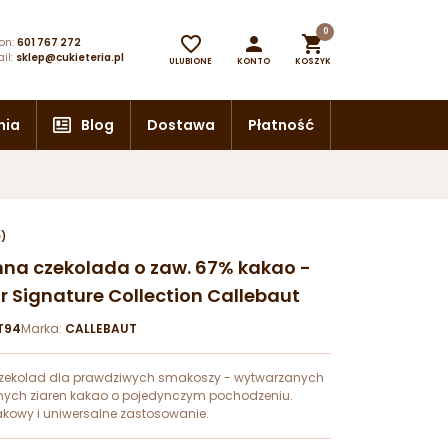
0



on:
601 767 272
il:
sklep@cukieteria.pl
ULUBIONE
KONTO
KOSZYK
nia
Blog
Dostawa
Płatność
e)
emna czekolada o zaw. 67% kakao -
Signature Collection Callebaut
T94
Marka:
CALLEBAUT
czekolad dla prawdziwych smakoszy - wytwarzanych
nych ziaren kakao o pojedynczym pochodzeniu.
akowy i uniwersalne zastosowanie.