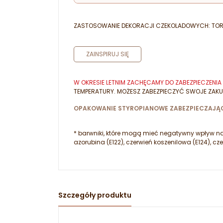
ZASTOSOWANIE DEKORACJI CZEKOLADOWYCH: TORTY
ZAINSPIRUJ SIĘ
W OKRESIE LETNIM ZACHĘCAMY DO ZABEZPIECZEN
TEMPERATURY. MOŻESZ ZABEZPIECZYĆ SWOJE ZAKU
OPAKOWANIE STYROPIANOWE ZABEZPIECZAJĄC
* barwniki, które mogą mieć negatywny wpływ na a
azorubina (E122), czerwień koszenilowa (E124), cze
Szczegóły produktu