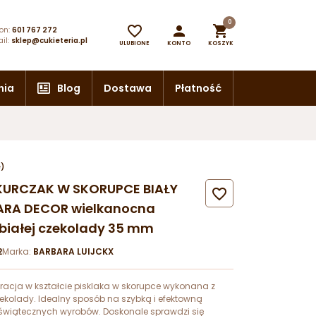
0



on:
601 767 272
il:
sklep@cukieteria.pl
ULUBIONE
KONTO
KOSZYK
nia
Blog
Dostawa
Płatność
e)
. KURCZAK W SKORUPCE BIAŁY

ARA DECOR wielkanocna
 białej czekolady 35 mm
2
Marka:
BARBARA LUIJCKX
acja w kształcie pisklaka w skorupce wykonana z
zekolady. Idealny sposób na szybką i efektowną
świątecznych wyrobów. Doskonale sprawdzi się