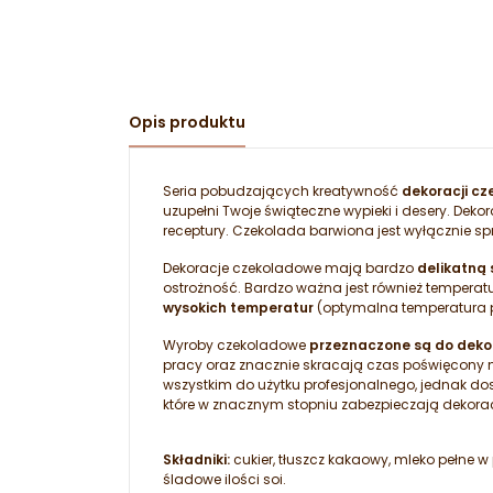
Opis produktu
Seria pobudzających kreatywność
dekoracji c
uzupełni Twoje świąteczne wypieki i desery. Dek
receptury. Czekolada barwiona jest wyłącznie s
Dekoracje czekoladowe mają bardzo
delikatną 
ostrożność. Bardzo ważna jest również tempera
wysokich temperatur
(optymalna temperatura 
Wyroby czekoladowe
przeznaczone są do dekor
pracy oraz znacznie skracają czas poświęcony na
wszystkim do użytku profesjonalnego, jednak d
które w znacznym stopniu zabezpieczają dekora
Składniki:
cukier, tłuszcz kakaowy, mleko pełne w
śladowe ilości soi.