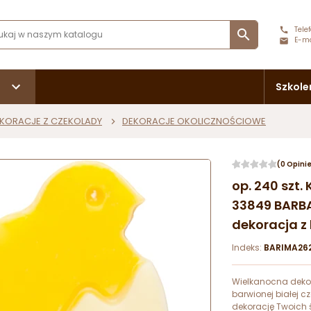
Telef

E-ma
Szkole
KORACJE Z CZEKOLADY
DEKORACJE OKOLICZNOŚCIOWE
(0 Opini
op. 240 szt
33849 BARB
dekoracja z
Indeks:
BARIMA26
Wielkanocna dekor
barwionej białej c
dekorację Twoich 