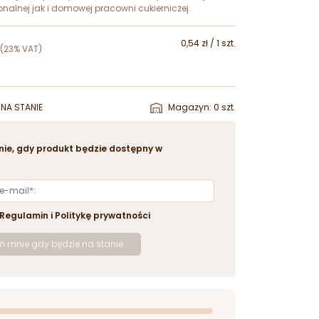
nalnej jak i domowej pracowni cukierniczej.
0,54 zł / 1 szt.
(23% VAT)
NA STANIE
Magazyn: 0 szt.
ie, gdy produkt będzie dostępny w
Regulamin
i
Politykę prywatności
 mnie gdy będzie na stanie