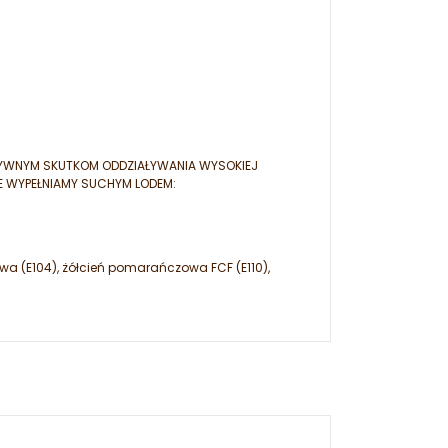
TYWNYM SKUTKOM ODDZIAŁYWANIA WYSOKIEJ
E WYPEŁNIAMY SUCHYM LODEM:
owa (E104), żółcień pomarańczowa FCF (E110),