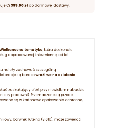
uje Ci
399.00 zł
do darmowej dostawy.
Wielkanocna tematyka
, która doskonale
edług dopracowanej i niezmiennej od lat
tu należy zachować szczególną
dekoracje są bardzo
wrażliwe na działanie
kać zaskakujący efekt przy niewielkim nakładzie
rni czy pracowni). Przeznaczone są przede
pakowane są w kartonowe opakowania ochronne,
liowy, barwnik: luteina (E161b); może zawierać