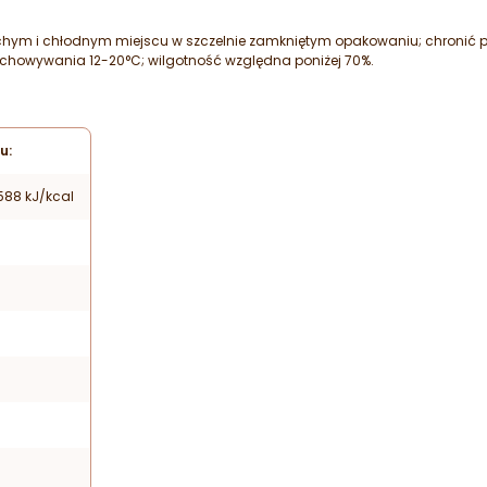
m i chłodnym miejscu w szczelnie zamkniętym opakowaniu; chronić prz
howywania 12-20°C; wilgotność względna poniżej 70%.
u:
588 kJ/kcal