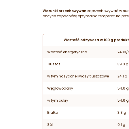
Warunki przechowywania:
przechowywać w suchy
obcych zapachów; optymalna temperatura przec
Wartość odżywcza w 100 g produkt
Wartość energetyczna
2438/
Tłuszcz
39.0 g
w tym nasycone kwasy tłuszczowe
24.1 g
Węglowodany
54.6 g
w tym cukry
54.6 g
Białko
3.8 g
Sól
0.1 g