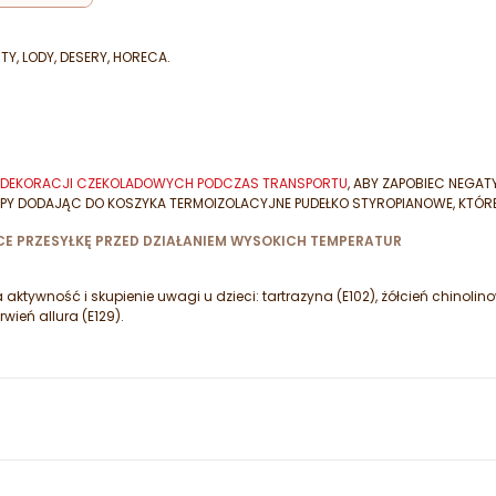
, LODY, DESERY, HORECA.
IA DEKORACJI CZEKOLADOWYCH PODCZAS TRANSPORTU
, ABY ZAPOBIEC NEGA
PY DODAJĄC DO KOSZYKA TERMOIZOLACYJNE PUDEŁKO STYROPIANOWE, KTÓR
E PRZESYŁKĘ PRZED DZIAŁANIEM WYSOKICH TEMPERATUR
ktywność i skupienie uwagi u dzieci: tartrazyna (E102), żółcień chinolin
rwień allura (E129).