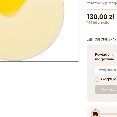
zarówno w profesjo
130,00 zł
105,69 zł netto
OBECNIE BRAK 
Powiadom mn
magazynie
Akceptuję
Powiadom
local_shipping