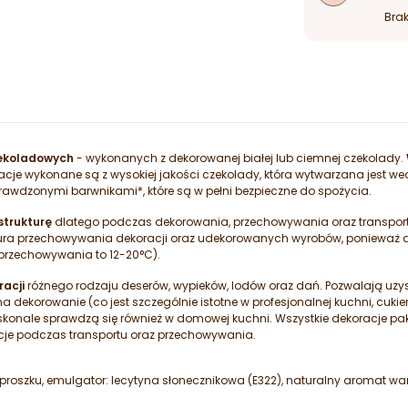
Brak
zekoladowych
- wykonanych z dekorowanej białej lub ciemnej czekolady.
oracje wykonane są z wysokiej jakości czekolady, która wytwarzana jest w
prawdzonymi barwnikami*, które są w pełni bezpieczne do spożycia.
strukturę
dlatego podczas dekorowania, przechowywania oraz transpor
tura przechowywania dekoracji oraz udekorowanych wyrobów, ponieważ 
przechowywania to 12-20°C).
acji
różnego rodzaju deserów, wypieków, lodów oraz dań. Pozwalają uzys
 dekorowanie (co jest szczególnie istotne w profesjonalnej kuchni, cukie
oskonale sprawdzą się również w domowej kuchni. Wszystkie dekoracje 
cje podczas transportu oraz przechowywania.
 proszku, emulgator: lecytyna słonecznikowa (E322), naturalny aromat wani