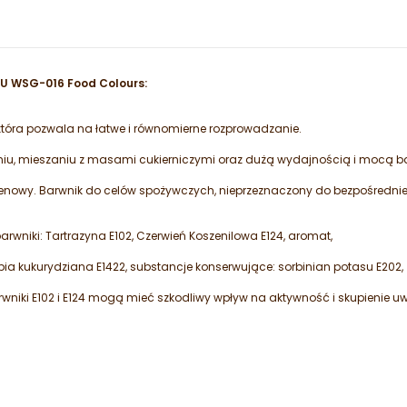
U WSG-016 Food Colours:
 która pozwala na łatwe i równomierne rozprowadzanie.
niu, mieszaniu z masami cukierniczymi oraz dużą wydajnością i mocą ba
tenowy. Barwnik do celów spożywczych, nieprzeznaczony do bezpośredni
arwniki: Tartrazyna E102, Czerwień Koszenilowa E124, aromat,
 kukurydziana E1422, substancje konserwujące: sorbinian potasu E202,
wniki E102 i E124 mogą mieć szkodliwy wpływ na aktywność i skupienie uw