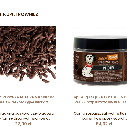
 KUPILI RÓWNIEŻ:

 g POSYPKA MLECZNA BARBARA
op. 20 g LAQUE NOIR CH655 
DECOR dekoracyjne wiórki z
RELIEF rozpuszczalny w tłus
lecznej czekolady 9 x 5 mm
barwnik spożywczy w proszk
czarny
oracyjna posypka czekoladowa
Gama rozpuszczalnych w tłus
 formie drobnych wiórków o
barwników spożywczych
Cena
Cena
niwersalnym zastosowaniu w
27,00 zł
charakteryzujących się wys
54,62 zł