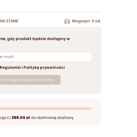
NA STANIE
Magazyn: 0 szt.
ie, gdy produkt będzie dostępny w
Regulamin
i
Politykę prywatności
 mnie gdy będzie na stanie
uje Ci
399.00 zł
do darmowej dostawy.