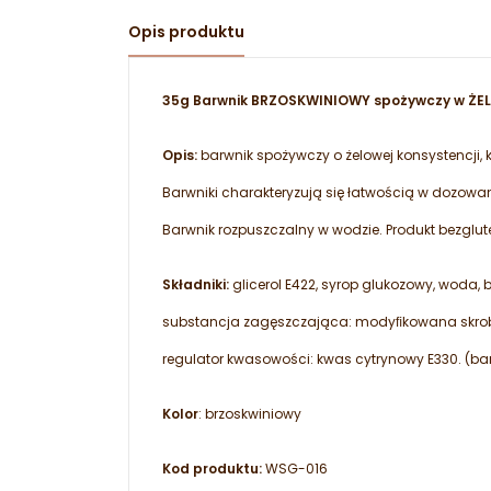
Opis produktu
35g Barwnik BRZOSKWINIOWY spożywczy w ŻEL
Opis:
barwnik spożywczy o żelowej konsystencji,
Barwniki charakteryzują się łatwością w dozowa
Barwnik rozpuszczalny w wodzie. Produkt bezglu
Składniki:
glicerol E422, syrop glukozowy, woda, b
substancja zagęszczająca: modyﬁkowana skrobia
regulator kwasowości: kwas cytrynowy E330. (bar
Kolor
: brzoskwiniowy
Kod produktu:
WSG-016