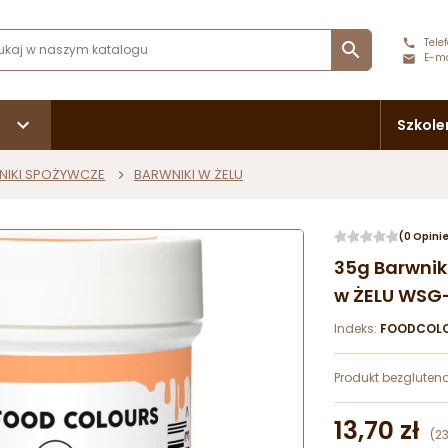
Telef

E-ma
Szkole
NIKI SPOŻYWCZE
BARWNIKI W ŻELU
(0 Opini
35g Barwni
w ŻELU WSG-
Indeks:
FOODCOL
Produkt bezgluten
13,70 zł
(2