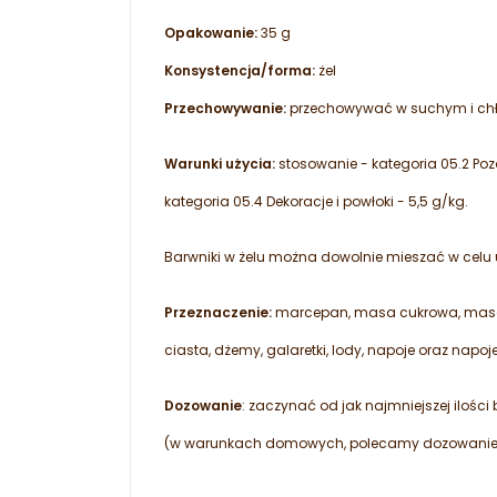
Opakowanie:
35 g
Konsystencja/forma:
żel
Przechowywanie:
przechowywać w suchym i ch
Warunki użycia:
stosowanie - kategoria 05.2 Pozo
kategoria 05.4 Dekoracje i powłoki - 5,5 g/kg.
Barwniki w żelu można dowolnie mieszać w celu 
Przeznaczenie:
marcepan, masa cukrowa, masa so
ciasta, dżemy, galaretki, lody, napoje oraz napoj
Dozowanie
: zaczynać od jak najmniejszej ilośc
(w warunkach domowych, polecamy dozowanie 