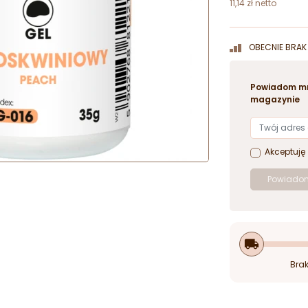
11,14 zł netto
OBECNIE BRAK 
Powiadom mn
magazynie
Akceptuję
Powiadom
local_shipping
Brak