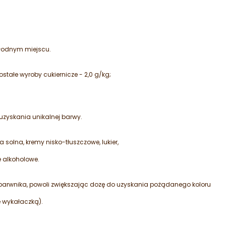
łodnym miejscu.
stałe wyroby cukiernicze - 2,0 g/kg;
uzyskania unikalnej barwy.
lna, kremy nisko-tłuszczowe, lukier,
e alkoholowe.
i barwnika, powoli zwiększając dozę do uzyskania pożądanego koloru
wykałaczką).