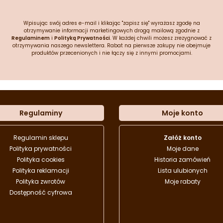
Wpisując swój adres e-mail i klikając "zapisz się" wyrażasz zgodę na
otrzymywanie informacji marketingowych drogą mailową zgodnie z
Regulaminem
i
Polityką Prywatności
. W każdej chwili możesz zrezygnować z
otrzymywania naszego newslettera. Rabat na pierwsze zakupy nie obejmuje
produktów przecenionych i nie łączy się z innymi promocjami.
Regulaminy
Moje konto
Regulamin sklepu
Załóż konto
Polityka prywatności
Moje dane
Polityka cookies
Historia zamówień
Polityka reklamacji
Lista ulubionych
Polityka zwrotów
Moje rabaty
Dostępność cyfrowa