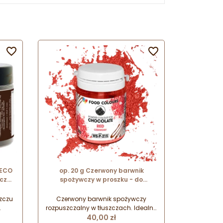


DECO
op. 20 g Czerwony barwnik
zczu
spożywczy w proszku - do
u -
czekolady - rozpuszczalny w
tłuszczu - WS-P-215 Food Colours
zczu
Czerwony barwnik spożywczy
rozpuszczalny w tłuszczach. Idealny
Cena
oką
do barwienia białej czekolady i
40,00 zł