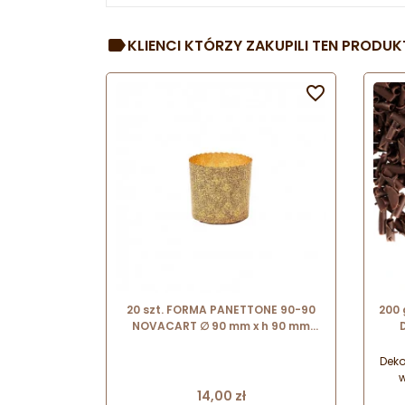
KLIENCI KTÓRZY ZAKUPILI TEN PRODUKT

20 szt. FORMA PANETTONE 90-90
200
NOVACART ∅ 90 mm x h 90 mm
forma do pieczenia Panettone z
m
cienkiej tektury
Dek
w
Cena
u
14,00 zł