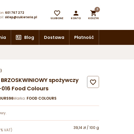
0



on:
601 767 272
il:
sklep@cukieteria.pl
ULUBIONE
KONTO
KOSZYK
nia
Blog
Dostawa
Płatność
e)
k BRZOSKWINIOWY spożywczy

016 Food Colours
OURS96
Marka:
FOOD COLOURS
owy.
39,14 zł / 100 g
3% VAT)