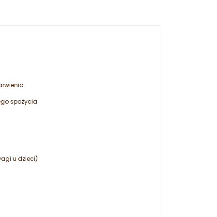
rwienia.
ego spożycia.
agi u dzieci)