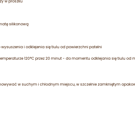
zy w proszku
matę silikonową
suszenia i odklejenia się tiulu od powierzchni patelni
temperaturze 120°C przez 20 minut - do momentu odklejania się tiulu od 
chowywać w suchym i chłodnym miejscu, w szczelnie zamkniętym opakow