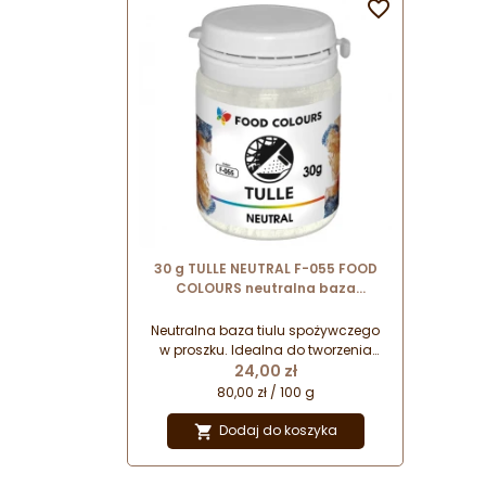

30 g TULLE NEUTRAL F-055 FOOD
COLOURS neutralna baza
dekoracyjnego tiulu spożywczego
w proszku
Neutralna baza tiulu spożywczego
w proszku. Idealna do tworzenia
Cena
efektowych i delikatnych dekoracji
24,00 zł
tortów. Możliwość barwienia przy
80,00 zł / 100 g
użyciu barwników spożywczych w
proszku.
Dodaj do koszyka
