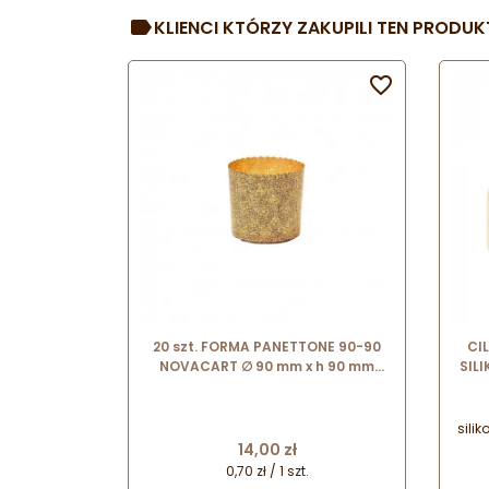
KLIENCI KTÓRZY ZAKUPILI TEN PRODUKT

20 szt. FORMA PANETTONE 90-90
CIL
NOVACART ∅ 90 mm x h 90 mm
SIL
forma do pieczenia Panettone z
cienkiej tektury
sili
Cena
14,00 zł
m
ide
0,70 zł / 1 szt.
st