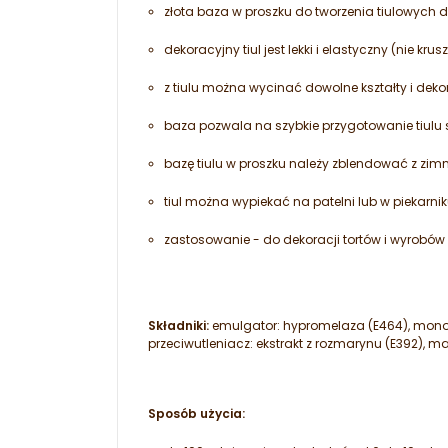
złota baza w proszku do tworzenia tiulowych 
dekoracyjny tiul jest lekki i elastyczny (nie krusz
z tiulu można wycinać dowolne kształty i deko
baza pozwala na szybkie przygotowanie tiulu s
bazę tiulu w proszku należy zblendować z z
tiul można wypiekać na patelni lub w piekarnik
zastosowanie - do dekoracji tortów i wyrobów 
Składniki:
emulgator: hypromelaza (E464), monogl
przeciwutleniacz: ekstrakt z rozmarynu (E392), 
Sposób użycia: