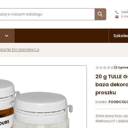
Telef

E-ma
Szkole
DATKI DO DEKORACJI
(0 Opini
20 g TULLE 
baza dekora
proszku
Indeks:
FOODCOL
Złota baza tiulu 
efektowych i delik