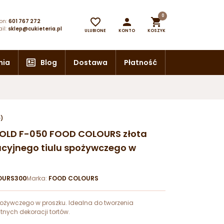
0



on:
601 767 272
il:
sklep@cukieteria.pl
ULUBIONE
KONTO
KOSZYK
nia
Blog
Dostawa
Płatność
e)
GOLD F-050 FOOD COLOURS złota
cyjnego tiulu spożywczego w
OURS300
Marka:
FOOD COLOURS
spożywczego w proszku. Idealna do tworzenia
atnych dekoracji tortów.