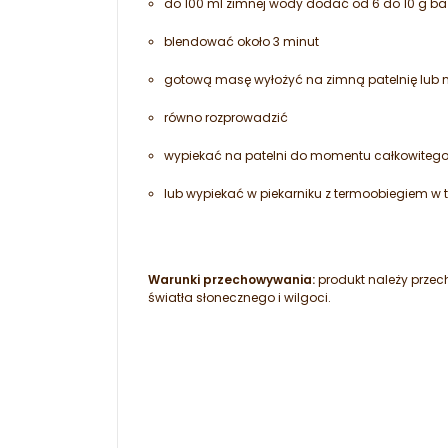
do 100 ml zimnej wody dodać od 6 do 10 g ba
blendować około 3 minut
gotową masę wyłożyć na zimną patelnię lub 
równo rozprowadzić
wypiekać na patelni do momentu całkowitego wy
lub wypiekać w piekarniku z termoobiegiem w 
Warunki przechowywania:
produkt należy prze
światła słonecznego i wilgoci.