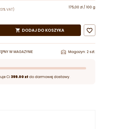
175,00 zł / 100 g
23% VAT)

DODAJ DO KOSZYKA

ĘPNY W MAGAZYNIE
Magazyn: 2 szt.
uje Ci
399.00 zł
do darmowej dostawy.