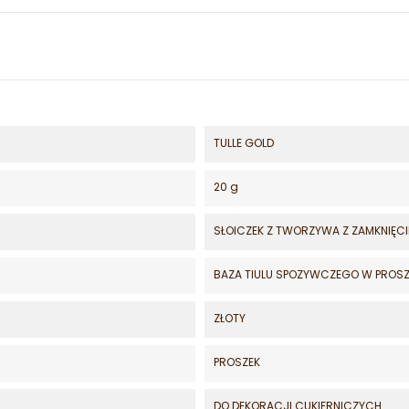
TULLE GOLD
20 g
SŁOICZEK Z TWORZYWA Z ZAMKNIĘC
BAZA TIULU SPOZYWCZEGO W PROS
ZŁOTY
PROSZEK
DO DEKORACJI CUKIERNICZYCH