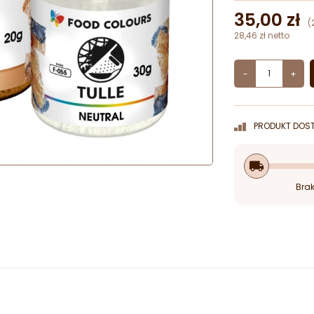
35,00 zł
(
28,46 zł netto
-
+
PRODUKT DOST
local_shipping
Brak