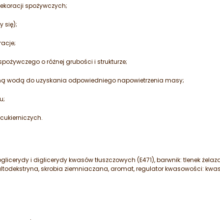
dekoracji spożywczych;
y się);
racje;
pożywczego o różnej grubości i strukturze;
imną wodą do uzyskania odpowiedniego napowietrzenia masy;
u;
cukierniczych.
icerydy i diglicerydy kwasów tłuszczowych (E471), barwnik: tlenek żelaz
maltodekstryna, skrobia ziemniaczana, aromat, regulator kwasowości: kwa