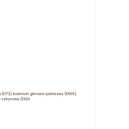
a (E172), krzemian glinowo-potasowy (E555),
s cytrynowy (E330.