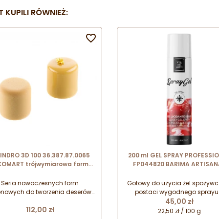
 KUPILI RÓWNIEŻ:

INDRO 3D 100 36.387.87.0065
200 ml GEL SPRAY PROFESSI
IKOMART trójwymiarowa forma
FP044820 BARIMA ARTISAN
silikonowa o cylindrycznym
niezastygający żel spożywc
kształcie
sprayu
Seria nowoczesnych form
Gotowy do użycia żel spożywc
konowych do tworzenia deserów i
postaci wygodnego sprayu
Cena
onoporcji. Wyjątkowe desery
idealny do zabezpieczania 
45,00 zł
Cena
112,00 zł
alnie sprawdzą się na słodkim
nadawania połysku kompozy
22,50 zł / 100 g
ole podczas różnego rodzaju
ze świeżych owoców na tarta