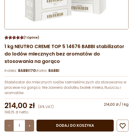
(1 Opinie)
1 kg NEUTRO CREME TOP 5 14676 BABBI stabilizator
do lodów mlecznych bez aromatów do
stosowania na gorąco
Indeks:
BABBI170
Marka:
BABBI
Stabilizator do mlecznych lodów rzemieślniczych do stosowania w
procesie na gorąco. Nie zawiera dodatku białek mleka, tłuszczu i
aromatów.
214,00 zł
214,00 zł / 1 kg
(8% VAT)
198,15 zł netto

DODAJ DO KOSZYKA
-
+