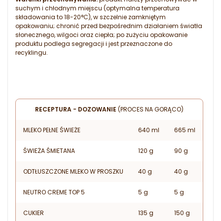
suchym i chłodnym miejscu (optymalna temperatura
składowania to 18-20°C), w szczelnie zamkniętym
opakowaniu; chronić przed bezpośrednim działaniem światła
słonecznego, wilgoci oraz ciepła; po zużyciu opakowanie
produktu podlega segregacji i jest przeznaczone do
recyklingu.
RECEPTURA - DOZOWANIE
(PROCES NA GORĄCO)
MLEKO PEŁNE ŚWIEŻE
640 ml
665 ml
ŚWIEŻA ŚMIETANA
120 g
90 g
ODTŁUSZCZONE MLEKO W PROSZKU
40 g
40 g
NEUTRO CREME TOP 5
5 g
5 g
CUKIER
135 g
150 g