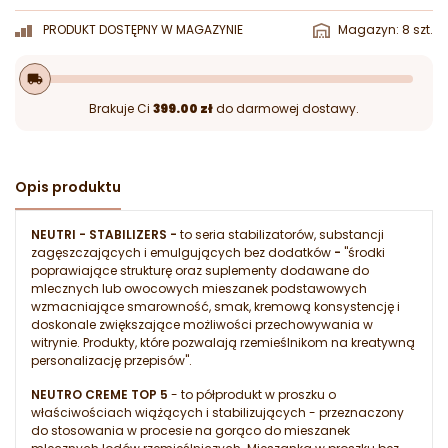
PRODUKT DOSTĘPNY W MAGAZYNIE
Magazyn: 8 szt.
local_shipping
Brakuje Ci
399.00 zł
do darmowej dostawy.
Opis produktu
NEUTRI - STABILIZERS -
to seria stabilizatorów, substancji
zagęszczających i emulgujących bez dodatków
-
"środki
poprawiające strukturę oraz suplementy dodawane do
mlecznych lub owocowych mieszanek podstawowych
wzmacniające smarowność, smak, kremową konsystencję i
doskonale zwiększające możliwości przechowywania w
witrynie. Produkty, które pozwalają rzemieślnikom na kreatywną
personalizację przepisów".
NEUTRO CREME TOP 5
- to półprodukt w proszku o
właściwościach wiążących i stabilizujących - przeznaczony
do stosowania w procesie na gorąco do mieszanek