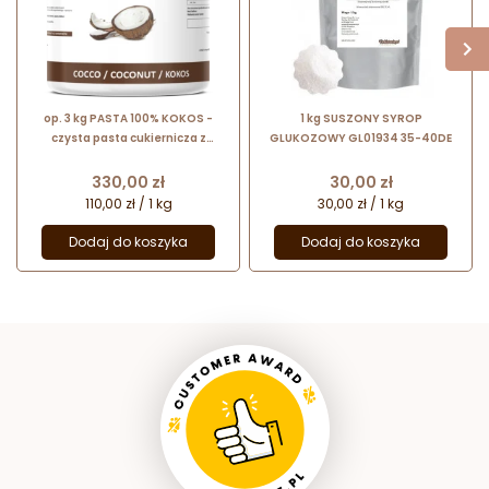
op. 3 kg PASTA 100% KOKOS -
1 kg SUSZONY SYROP
czysta pasta cukiernicza z
GLUKOZOWY GL01934 35-40DE
mielonego miąższu kokosa - nr.
kat. 220006 Sempre Ingredients
Cena
Cena
330,00 zł
30,00 zł
110,00 zł / 1 kg
30,00 zł / 1 kg
Dodaj do koszyka
Dodaj do koszyka