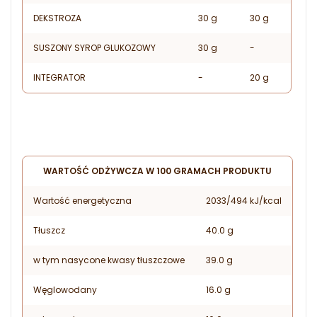
DEKSTROZA
30 g
30 g
SUSZONY SYROP GLUKOZOWY
30 g
-
INTEGRATOR
-
20 g
WARTOŚĆ ODŻYWCZA W 100 GRAMACH PRODUKTU
Wartość energetyczna
2033/494 kJ/kcal
Tłuszcz
40.0 g
w tym nasycone kwasy tłuszczowe
39.0 g
Węglowodany
16.0 g