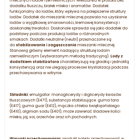
mlecznych lodów rzemieślniczych. Mieszanka w proszku bez
dodatku tłuszczu, białek mleka i aromatów. Dodatek
funkcjonalny do lodów, który wpływa na polepszenie struktury
lodów. Dodatek do mieszanki mlecznej pozwala na uzyskanie
lodów o wyjątkowej smarowności, kremowej konsystencji i
doskonałej trwałości. Doskonale sprawdzi się jako dodatek do
podstawy podczas produkcji lodów o różnorodnych
smakach. Dodatki neutralne (neutri) przeznaczone są
do
stabilizowania i zagęszczania
mieszanki mlecznej.
Stanowią główny element nadający strukturę lodom
rzemieślniczym (wytwarzanym metodą tradycyjną).
Lody z
dodatkiem stabilizatora
charakteryzują się gładką i jednolitą
konsystencją oraz nie ulegają procesowi krystalizacji podczas
przechowywania w witrynie.
Składniki:
emulgator: monoglicerydy i diglicerydy kwasów
tłuszczowych (E471), substancja stabilizujące: guma tara
(E417), guma guar (E412), mączka chleba świętojańskiego
(E410), alginian sodu (E401); może zawierać śladowe ilości
mleka, jaj, soi, orzechów oraz ich pochodnych.
Warunki przechowywania:
produkt należy przechowywać w