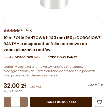
(3 Opinie)
10 m FOLIA RANTOWA h 140 mm 150 µ DOROSIOWE
RANTY - transparentna folia octanowa do
zabezpieczania rantów
Indeks:
DOROSIOWE14
Marka:
DOROSIOWE RANTY
Gruba i wysoka folia rantowa wykonana z materiałów
biodegradowalnych - przeznaczona do stosowania podczas
przygotowywania deserów na zimno.
32,00 zł
3,20 zł / 1 m
(23% VAT)
26,02 zł netto

DODAJ DO KOSZYKA
-
+