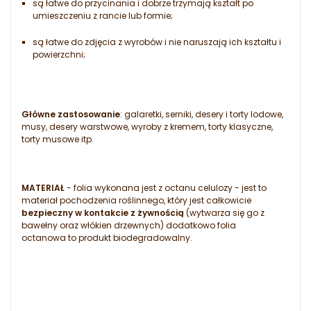
są łatwe do przycinania i dobrze trzymają kształt po
umieszczeniu z rancie lub formie;
są łatwe do zdjęcia z wyrobów i nie naruszają ich kształtu i
powierzchni;
Główne zastosowanie
: galaretki, serniki, desery i torty lodowe,
musy, desery warstwowe, wyroby z kremem, torty klasyczne,
torty musowe itp.
MATERIAŁ
- folia wykonana jest z octanu celulozy - jest to
materiał pochodzenia roślinnego, który jest całkowicie
bezpieczny w kontakcie z żywnością
(wytwarza się go z
bawełny oraz włókien drzewnych) dodatkowo folia
octanowa to produkt biodegradowalny.