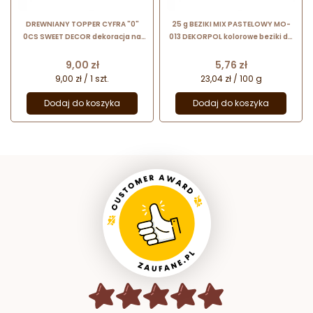
DREWNIANY TOPPER CYFRA "0"
25 g BEZIKI MIX PASTELOWY MO-
0CS SWEET DECOR dekoracja na
013 DEKORPOL kolorowe beziki do
tort ze sklejki brzozowej
dekoracji cukierniczych
Cena
Cena
9,00 zł
5,76 zł
9,00 zł / 1 szt.
23,04 zł / 100 g
Dodaj do koszyka
Dodaj do koszyka