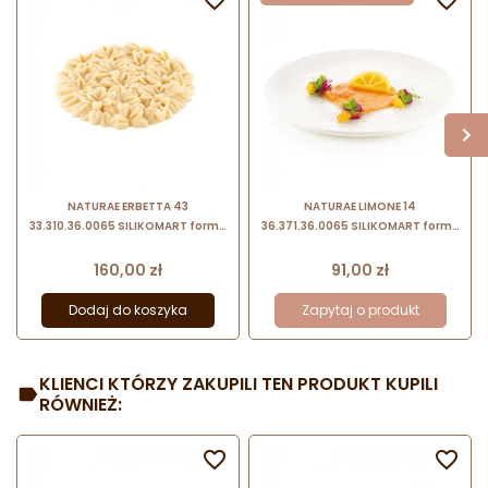
NATURAE ERBETTA 43
NATURAE LIMONE 14
33.310.36.0065 SILIKOMART forma
36.371.36.0065 SILIKOMART forma
silikonowa w kształcie bukietu ziół
silikonowa w kształcie plastrów
do Haute cuisine
cytryny do haute cuisine
Cena
Cena
160,00 zł
91,00 zł
Dodaj do koszyka
Zapytaj o produkt
KLIENCI KTÓRZY ZAKUPILI TEN PRODUKT KUPILI
RÓWNIEŻ:

