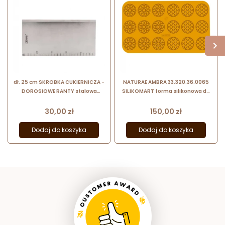
dł. 25 cm SKROBKA CUKIERNICZA -
NATURAE AMBRA 33.320.36.0065
DOROSIOWE RANTY stalowa
SILIKOMART forma silikonowa do
skrobka z podziałką do pracy z
haute cuisine - bursztynowe
kremem
okręgi
Cena
Cena
30,00 zł
150,00 zł
Dodaj do koszyka
Dodaj do koszyka