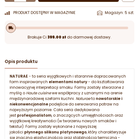
PRODUKT DOSTĘPNY W MAGAZYNIE
Magazyn: 5 szt.
local_shipping
Brakuje Ci
399.00 zł
do darmowej dostawy.
Opis produktu
NATURAE
- to seria wyjątkowych i starannie dopracowanych
form inspirowanych
elementami natury
- do kształtowania
innowacyjnej interpretacji smaku. Formy zostały stworzone z
myślą o
Haute cuisine
we współpracy z uznanymi na arenie
międzynarodowej szefami kuchni.
Naturae
to
nowatorskie i
niekonwencjonalne
podejście do serwowania potraw na
najwyższym poziomie. Cała seria dedykowana
jest
profesjonalistom
, o znaczących umiejętnościach oraz
wyjątkowej kreatywności (w tworzeniu nowych smaków i
tekstur). Formy zostały wykonane z najwyższej
jakości
płynnego silikonu platynowego
, który charakteryzuje
się znaczną elastycznością oraz stabilnością termiczną -