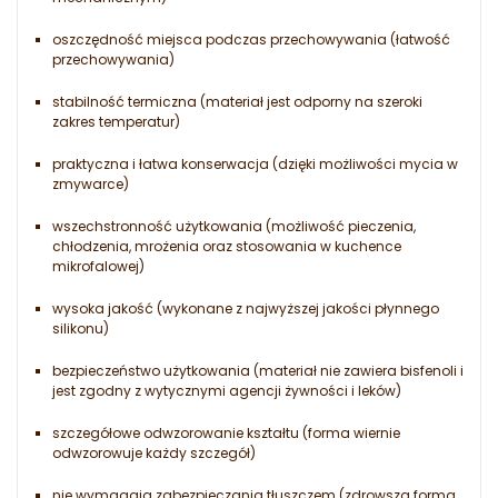
oszczędność miejsca podczas przechowywania (łatwość
przechowywania)
stabilność termiczna (materiał jest odporny na szeroki
zakres temperatur)
praktyczna i łatwa konserwacja (dzięki możliwości mycia w
zmywarce)
wszechstronność użytkowania (możliwość pieczenia,
chłodzenia, mrożenia oraz stosowania w kuchence
mikrofalowej)
wysoka jakość (wykonane z najwyższej jakości płynnego
silikonu)
bezpieczeństwo użytkowania (materiał nie zawiera bisfenoli i
jest zgodny z wytycznymi agencji żywności i leków)
szczegółowe odwzorowanie kształtu (forma wiernie
odwzorowuje każdy szczegół)
nie wymagają zabezpieczania tłuszczem (zdrowsza forma