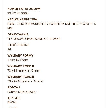
NUMER KATALOGOWY
33.312.36.0065
NAZWA HANDLOWA
EDEN - SILICONE MOULD N.12 73 X 48 H 1.5 MM - N.12 73 X 33 H 1.5
MM
OPAKOWANIE
TEKTUROWE OPAKOWANIE OCHRONNE
ILOŚĆ PORCJI
24
WYMIARY FORMY
270 x 470 mm
WYMIARY PORCJI
73 x 33 mm x h 1.5 mm
WYMIARY PORCJI
73 x 47.5 mm x h 1.5 mm
RODZAJ
FORMA SILIKONOWA
KSZTAŁT
PŁASKI