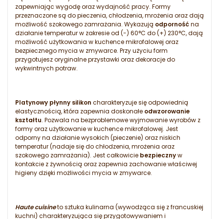
zapewniając wygodę oraz wydajność pracy. Formy
przeznaczone są do pieczenia, chłodzenia, mrożenia oraz dają
możliwość szokowego zamrażania. Wykazują
odporność
na
działanie temperatur w zakresie od (-) 60°C do (+) 230°C, dają
możliwość użytkowania w kuchence mikrofalowej oraz
bezpiecznego mycia w zmywarce. Przy użyciu form
przygotujesz oryginalne przystawki oraz dekoracje do
wykwintnych potraw.
Platynowy płynny silikon
charakteryzuje się odpowiednią
elastycznością, która zapewnia doskonałe
odwzorowanie
kształtu
. Pozwala na bezproblemowe wyjmowanie wyrobów z
formy oraz użytkowanie w kuchence mikrofalowej. Jest
odporny na działanie wysokich (pieczenie) oraz niskich
temperatur (nadaje się do chłodzenia, mrożenia oraz
szokowego zamrażania). Jest całkowicie
bezpieczny
w
kontakcie z żywnością oraz zapewnia zachowanie właściwej
higieny dzięki możliwości mycia w zmywarce.
Haute cuisine
to sztuka kulinarna (wywodząca się z francuskiej
kuchni) charakteryzująca się przygotowywaniem i