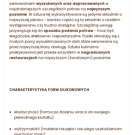
serwowaniem
wyszukanych oraz dopracowanych
w
najdrobniejszych szczegółach potraw na
najwyższym
poziomie
. W sztuce tej wykorzystywane są jedynie składniki o
najwyższej jakości - bardzo często są to składniki o rzadkim
występowaniu czy trudno dostępne. Szczególną uwagę
przywiązuje się do
sposobu podania potraw
- musi być
eleganckie, efektowne i niepowtarzalne. Posiłki składają się z
małych porcji wysublimowanych dań, które serwowane są
przez najwyższej klasy obsługę. Sztuka kulinarna
praktykowana jest przede wszystkim w
nagradzanych
restauracjach
na najwyższym (światowym) poziomie.
CHARAKTERYSTYKA FORM SILIKONOWYCH
elastyczność (forma po złożeniu wraca do swojego
pierwotnego kształtu)
wytrzymałość (materiał nie pęka i nie ulega uszkodzeniom
mechanicznym)