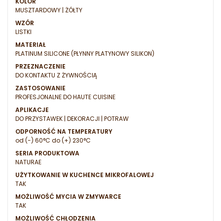
KOLOR
MUSZTARDOWY | ŻÓŁTY
WZÓR
LISTKI
MATERIAŁ
PLATINUM SILICONE (PŁYNNY PLATYNOWY SILIKON)
PRZEZNACZENIE
DO KONTAKTU Z ŻYWNOŚCIĄ
ZASTOSOWANIE
PROFESJONALNE DO HAUTE CUISINE
APLIKACJE
DO PRZYSTAWEK | DEKORACJI | POTRAW
ODPORNOŚĆ NA TEMPERATURY
od (-) 60°C do (+) 230°C
SERIA PRODUKTOWA
NATURAE
UŻYTKOWANIE W KUCHENCE MIKROFALOWEJ
TAK
MOŻLIWOŚĆ MYCIA W ZMYWARCE
TAK
MOŻLIWOŚĆ CHŁODZENIA