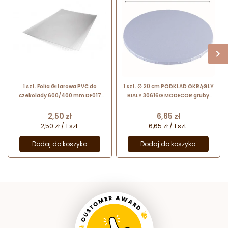
1 szt. Folia Gitarowa PVC do
1 szt. ∅ 20 cm PODKŁAD OKRĄGŁY
czekolady 600/400 mm DF017
BIAŁY 30616G MODECOR gruby
PCB
podkład do tortów o wysokości ok.
1.2 cm
Cena
Cena
2,50 zł
6,65 zł
2,50 zł / 1 szt.
6,65 zł / 1 szt.
Dodaj do koszyka
Dodaj do koszyka