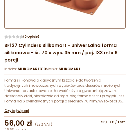
(0 Opinie)
SF127 Cylinders Silikomart - uniwersalna forma
silikonowa - śr. 70 x wys. 35 mm / poj. 133 ml x 6
porcji
Indeks:
SILIKOMART310
Marka:
SILIKOMART
Forma silikonowa o klasycznym kształcie do tworzenia
tradycyjnych i nowoczesnych wypieków oraz deserów mrożonych.
Uniwersalne zastosowanie i łatwość użycia gwarantują zawsze
doskonały efekt, niezależnie od tego jaką formę deseru przygotujesz.
Forma na 6 cylindrycznych porcji o średnicy 70 mm, wysokości 35
mm i pojemności 133 ml.
Czytaj więcej
56,00 zł
56,00 zł / 1 szt.
(23% VAT)
45,53 zł netto