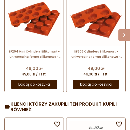
SF204 Mini Cylinders Silikomart -
SF205 Cylinders Silikomart -
uniwersalna forma silikonowa -
uniwersalna forma silikonowa -
śr. 50 x wys. 27 mm / poj. 55 ml x 11
śr. 70 x wys. 27 mm / poj. 103 ml x 6
porcji
porcji
Cena
Cena
49,00 zł
49,00 zł
49,00 zł / 1 szt.
49,00 zł / 1 szt.
Dodaj do koszyka
Dodaj do koszyka
KLIENCI KTÓRZY ZAKUPILI TEN PRODUKT KUPILI
RÓWNIEŻ:

