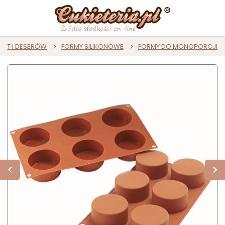
AST I DESERÓW
FORMY SILIKONOWE
FORMY DO MONOPORCJI