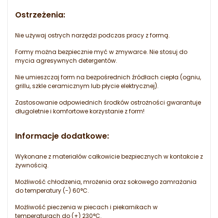
Ostrzeżenia:
Nie używaj ostrych narzędzi podczas pracy z formą.
Formy można bezpiecznie myć w zmywarce. Nie stosuj do
mycia agresywnych detergentów.
Nie umieszczaj form na bezpośrednich źródłach ciepła (ogniu,
grillu, szkle ceramicznym lub płycie elektrycznej).
Zastosowanie odpowiednich środków ostrożności gwarantuje
długoletnie i komfortowe korzystanie z form!
Informacje dodatkowe:
Wykonane z materiałów całkowicie bezpiecznych w kontakcie z
żywnością.
Możliwość chłodzenia, mrożenia oraz sokowego zamrażania
do temperatury (-) 60°C.
Możliwość pieczenia w piecach i piekarnikach w
temperaturach do (+) 230°C.