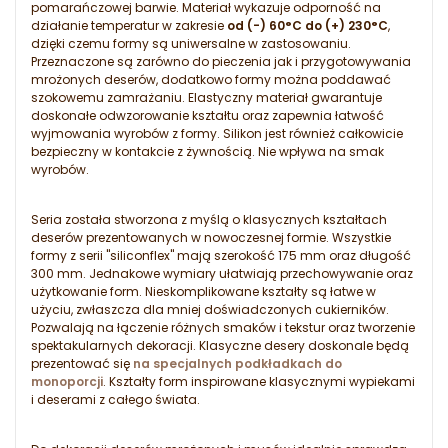
pomarańczowej barwie. Materiał wykazuje odporność na
działanie temperatur w zakresie
od (-) 60°C do (+) 230°C
,
dzięki czemu formy są uniwersalne w zastosowaniu.
Przeznaczone są zarówno do pieczenia jak i przygotowywania
mrożonych deserów, dodatkowo formy można poddawać
szokowemu zamrażaniu. Elastyczny materiał gwarantuje
doskonałe odwzorowanie kształtu oraz zapewnia łatwość
wyjmowania wyrobów z formy. Silikon jest również całkowicie
bezpieczny w kontakcie z żywnością. Nie wpływa na smak
wyrobów.
Seria została stworzona z myślą o klasycznych kształtach
deserów prezentowanych w nowoczesnej formie. Wszystkie
formy z serii "siliconflex" mają szerokość 175 mm oraz długość
300 mm. Jednakowe wymiary ułatwiają przechowywanie oraz
użytkowanie form. Nieskomplikowane kształty są łatwe w
użyciu, zwłaszcza dla mniej doświadczonych cukierników.
Pozwalają na łączenie różnych smaków i tekstur oraz tworzenie
spektakularnych dekoracji. Klasyczne desery doskonale będą
prezentować się
na specjalnych podkładkach do
monoporcji
. Kształty form inspirowane klasycznymi wypiekami
i deserami z całego świata.