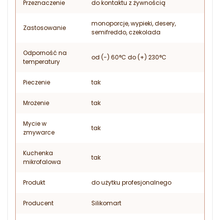
Przeznaczenie
do kontaktu z żywnością
monoporcje, wypieki, desery,
Zastosowanie
semifreddo, czekolada
Odporność na
od (-) 60°C do (+) 230°C
temperatury
Pieczenie
tak
Mrożenie
tak
Mycie w
tak
zmywarce
Kuchenka
tak
mikrofalowa
Produkt
do użytku profesjonalnego
Producent
Silikomart