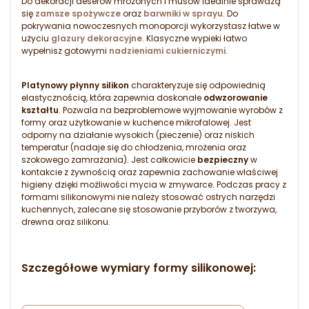
Do dekoracji deserów mrożonych i musów idealnie sprawdzą
się
zamsze spożywcze
oraz
barwniki w sprayu
. Do
pokrywania nowoczesnych monoporcji wykorzystasz łatwe w
użyciu
glazury dekoracyjne
. Klasyczne wypieki łatwo
wypełnisz gotowymi
nadzieniami cukierniczymi
.
Platynowy płynny silikon
charakteryzuje się odpowiednią
elastycznością, która zapewnia doskonałe
odwzorowanie
kształtu
. Pozwala na bezproblemowe wyjmowanie wyrobów z
formy oraz użytkowanie w kuchence mikrofalowej. Jest
odporny na działanie wysokich (pieczenie) oraz niskich
temperatur (nadaje się do chłodzenia, mrożenia oraz
szokowego zamrażania). Jest całkowicie
bezpieczny
w
kontakcie z żywnością oraz zapewnia zachowanie właściwej
higieny dzięki możliwości mycia w zmywarce. Podczas pracy z
formami silikonowymi nie należy stosować ostrych narzędzi
kuchennych, zalecane się stosowanie przyborów z tworzywa,
drewna oraz silikonu.
Szczegółowe wymiary formy silikonowej: