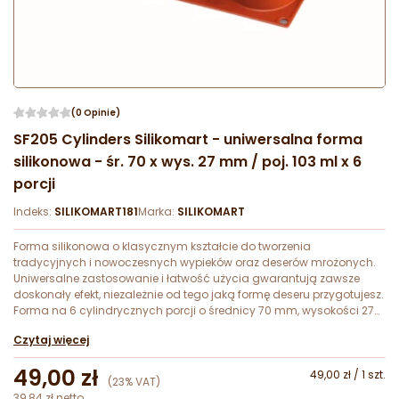
(0 Opinie)
SF205 Cylinders Silikomart - uniwersalna forma
silikonowa - śr. 70 x wys. 27 mm / poj. 103 ml x 6
porcji
Indeks:
SILIKOMART181
Marka:
SILIKOMART
Forma silikonowa o klasycznym kształcie do tworzenia
tradycyjnych i nowoczesnych wypieków oraz deserów mrożonych.
Uniwersalne zastosowanie i łatwość użycia gwarantują zawsze
doskonały efekt, niezależnie od tego jaką formę deseru przygotujesz.
Forma na 6 cylindrycznych porcji o średnicy 70 mm, wysokości 27
mm i pojemności 103 ml.
Czytaj więcej
49,00 zł
49,00 zł / 1 szt.
(23% VAT)
39,84 zł netto