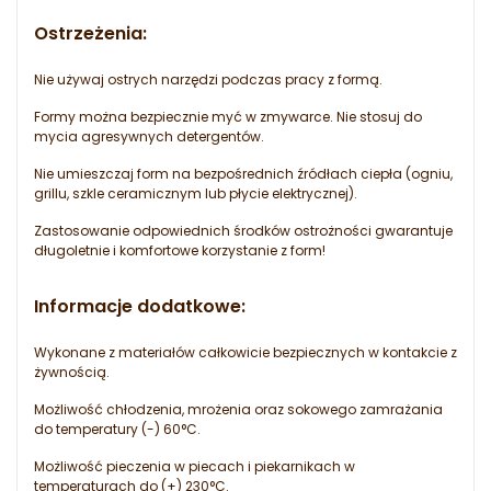
Ostrzeżenia:
Nie używaj ostrych narzędzi podczas pracy z formą.
Formy można bezpiecznie myć w zmywarce. Nie stosuj do
mycia agresywnych detergentów.
Nie umieszczaj form na bezpośrednich źródłach ciepła (ogniu,
grillu, szkle ceramicznym lub płycie elektrycznej).
Zastosowanie odpowiednich środków ostrożności gwarantuje
długoletnie i komfortowe korzystanie z form!
Informacje dodatkowe:
Wykonane z materiałów całkowicie bezpiecznych w kontakcie z
żywnością.
Możliwość chłodzenia, mrożenia oraz sokowego zamrażania
do temperatury (-) 60°C.
Możliwość pieczenia w piecach i piekarnikach w
temperaturach do (+) 230°C.