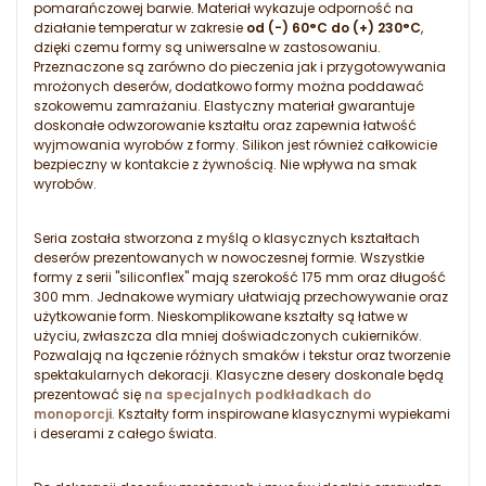
pomarańczowej barwie. Materiał wykazuje odporność na
działanie temperatur w zakresie
od (-) 60°C do (+) 230°C
,
dzięki czemu formy są uniwersalne w zastosowaniu.
Przeznaczone są zarówno do pieczenia jak i przygotowywania
mrożonych deserów, dodatkowo formy można poddawać
szokowemu zamrażaniu. Elastyczny materiał gwarantuje
doskonałe odwzorowanie kształtu oraz zapewnia łatwość
wyjmowania wyrobów z formy. Silikon jest również całkowicie
bezpieczny w kontakcie z żywnością. Nie wpływa na smak
wyrobów.
Seria została stworzona z myślą o klasycznych kształtach
deserów prezentowanych w nowoczesnej formie. Wszystkie
formy z serii "siliconflex" mają szerokość 175 mm oraz długość
300 mm. Jednakowe wymiary ułatwiają przechowywanie oraz
użytkowanie form. Nieskomplikowane kształty są łatwe w
użyciu, zwłaszcza dla mniej doświadczonych cukierników.
Pozwalają na łączenie różnych smaków i tekstur oraz tworzenie
spektakularnych dekoracji. Klasyczne desery doskonale będą
prezentować się
na specjalnych podkładkach do
monoporcji
. Kształty form inspirowane klasycznymi wypiekami
i deserami z całego świata.