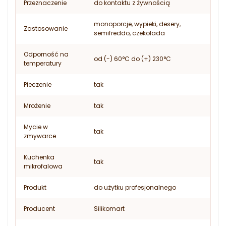
Przeznaczenie
do kontaktu z żywnością
monoporcje, wypieki, desery,
Zastosowanie
semifreddo, czekolada
Odporność na
od (-) 60°C do (+) 230°C
temperatury
Pieczenie
tak
Mrożenie
tak
Mycie w
tak
zmywarce
Kuchenka
tak
mikrofalowa
Produkt
do użytku profesjonalnego
Producent
Silikomart