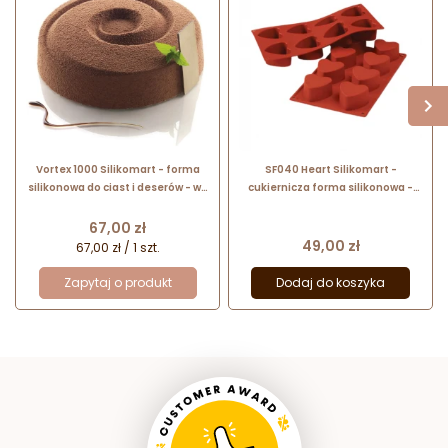
Vortex 1000 Silikomart - forma
SF040 Heart Silikomart -
silikonowa do ciast i deserów - wir
cukiernicza forma silikonowa -
- śr. 180 x wys. 48 mm / poj. 1000
serce - śr. 60 x wys. 35 mm / poj.
ml
90 ml x 8 porcji
Cena
67,00 zł
Cena
49,00 zł
67,00 zł / 1 szt.
Zapytaj o produkt
Dodaj do koszyka