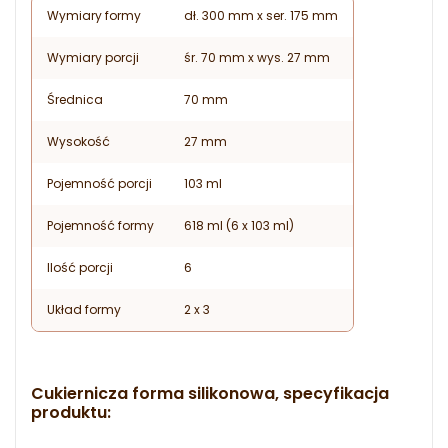
Wymiary formy
dł. 300 mm x ser. 175 mm
Wymiary porcji
śr. 70 mm x wys. 27 mm
Średnica
70 mm
Wysokość
27 mm
Pojemność porcji
103 ml
Pojemność formy
618 ml (6 x 103 ml)
Ilość porcji
6
Układ formy
2 x 3
Cukiernicza forma silikonowa, specyfikacja
produktu: