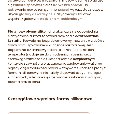
Do dekoracji deserów mrożonych i musów idealnie sprawdzą
się
zamsze spożywcze
oraz
barwniki w sprayu
. Do
pokrywania nowoczesnych monoporcji wykorzystasz łatwe w
użyciu
glazury dekoracyjne
. Klasyczne wypieki łatwo
wypełnisz gotowymi
nadzieniami cukierniczymi
.
Platynowy płynny silikon
charakteryzuje się odpowiednią
elastycznością, która zapewnia doskonałe
odwzorowanie
kształtu
. Pozwala na bezproblemowe wyjmowanie wyrobów z
formy oraz użytkowanie w kuchence mikrofalowej. Jest
odporny na działanie wysokich (pieczenie) oraz niskich
temperatur (nadaje się do chłodzenia, mrożenia oraz
szokowego zamrażania). Jest całkowicie
bezpieczny
w
kontakcie z żywnością oraz zapewnia zachowanie właściwej
higieny dzięki możliwości mycia w zmywarce. Podczas pracy z
formami silikonowymi nie należy stosować ostrych narzędzi
kuchennych, zalecane się stosowanie przyborów z tworzywa,
drewna oraz silikonu.
Szczegółowe wymiary formy silikonowej: