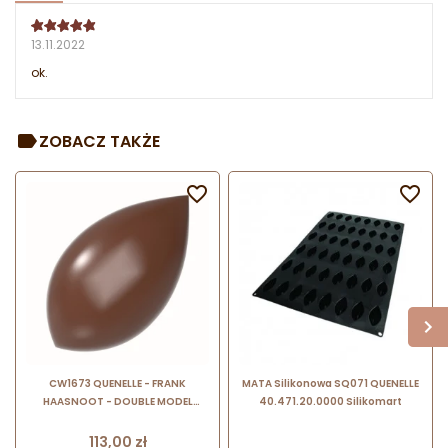
13.11.2022
ok.
ZOBACZ TAKŻE


CW1673 QUENELLE - FRANK
MATA Silikonowa SQ071 QUENELLE
HAASNOOT - DOUBLE MODEL
40.471.20.0000 Silikomart
CHOCOLATE WORLD - forma z
poliwęglanu do klasycznych pralin
Cena
113,00 zł