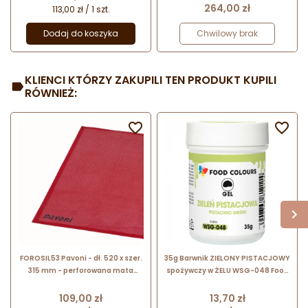
Cena
264,00 zł
113,00 zł / 1 szt.
Dodaj do koszyka
Chwilowy brak
KLIENCI KTÓRZY ZAKUPILI TEN PRODUKT KUPILI
RÓWNIEŻ:


FOROSIL53 Pavoni - dł. 520 x szer.
35g Barwnik ZIELONY PISTACJOWY
315 mm - perforowana mata
spożywczy w ŻELU WSG-048 Food
cukiernicza do wypieków
Colours
Cena
Cena
109,00 zł
13,70 zł