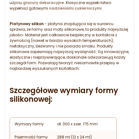
użyciu
glazury dekoracyjne
. Klasyczne wypieki łatwo
wypełnisz gotowymi
nadzieniami cukierniczymi
.
Platynowy silikon
- platyna znajdująca się w surowcu
sprawia, że formy oraz maty silikonowe, to produkty najwyższej
jakości. Materiał jest całkowicie bezpieczny w kontakcie z
żywnością (nawet w bardzo wysokich temperaturach),
nietoksyczny, bezwonny i nie posiada smaku. Produkty
silikonowe zapewniają najwyższą wydajność. Są innowacyjne,
elastyczne i nieprzywierające, doskonale odwzorowują każdy
szczegół form. Pozwalają tworzyć niesamowite przepisy w
najbardziej wyszukanych kształtach.
Szczegółowe wymiary formy
silikonowej:
Wymiary formy
dł. 300 x szer. 175 mm
Pojemność formy
288 ml (12 x 24 ml)