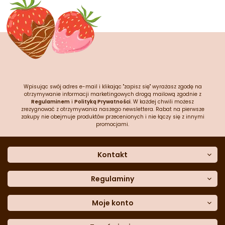
Wpisując swój adres e-mail i klikając "zapisz się" wyrażasz zgodę na
otrzymywanie informacji marketingowych drogą mailową zgodnie z
Regulaminem
i
Polityką Prywatności
. W każdej chwili możesz
zrezygnować z otrzymywania naszego newslettera. Rabat na pierwsze
zakupy nie obejmuje produktów przecenionych i nie łączy się z innymi
promocjami.
Kontakt
O nas
Dane kontaktowe
Regulaminy
Często zadawane pytania
Regulamin sklepu
Sklep stacjonarny
Polityka prywatności
Moje konto
Formularz kontaktowy
Polityka cookies
Załóż konto
Blog
Polityka reklamacji