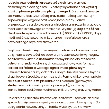
rodzaju
przyjęciach i uroczystościach
jako element
dekoracyjny słodkiego stołu. Zostały wykonane z najwyższej
jakości
płynnego silikonu platynowego
, który charakteryzuje
się znaczną elastycznością oraz stabilnością termiczną -
zapewniając wygodę oraz wydajność pracy. Formy
przeznaczone są do pieczenia, chłodzenia, mrożenia oraz dają
możliwość szokowego zamrażania. Wykazują
odporność
na
działanie temperatur w zakresie od (-) 60°C do (+) 230°C, dają
możliwość użytkowania w kuchence mikrofalowej oraz
bezpiecznego mycia w zmywarce.
Dzięki
możliwości mycia w zmywarce
formy silikonowe łatwo
utrzymać w czystości, co pozwala na zachowanie wymogów
sanitarnych. Aby
nie uszkodzić formy
nie należy stosować
ostrych narzędzi kuchennych oraz przechowywać formy z
daleka od źródła otwartego ognia. Przed
pierwszym
użyciem
formę należy dokładnie umyć. Nie stosować silnych i
drażniących środków chemicznych. Forma silikonowa nadaje
się
do stosowania w
: piekarnikach i piecach (gazowych,
elektrycznych, konwekcyjnych, parowych), lodówce,
zamrażarce, szokówce, kuchence mikrofalowej oraz zmywarce.
Do dekoracji deserów mrożonych i tortów musowych idealnie
sprawdzą się
zamsze spożywcze
oraz
barwniki w sprayu
. Do
pokrywania nowoczesnych tortów wykorzystasz łatwe w