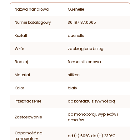
Nazwa handlowa
Quenelle
Numer katalogowy
36.187.87.0065
Kształt
quenelle
Wzór
zaokrąglone brzegi
Rodzaj
forma silikonowa
Materiał
silikon
Kolor
biały
Przeznaczenie
do kontaktu z żywnością
do monoporcji, wypieków i
Zastosowanie
deserów
Odporność na
od (-) 60°C do (+) 230°C
temperatury