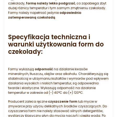
czekolady,
formę należy lekko podgrzać
, co zapobiega zbyt
dużej różnicy temperatur i tym samym zmętnieniu czekolady.
Formy należy napełniać jedynie
odpowiednio
zatemperowaną czekoladą
.
Specyfikacja techniczna i
warunki użytkowania form do
czekolady:
Formy wykazują
odporność
na działanie kwasów
mineralnych, tłuszczu, olejów oraz alkoholu. Charakteryzują się
stabilnością w utrzymaniu kształtów i wymiarów pod wpływem
działania wysokich i niskich temperatur, są odpowiednio
twarde i elastyczne. Wykazują odporność na działanie
temperatur w zakresie od (-) 40°C do (+) 120°C.
Producent zaleca ręczne
czyszczenie form
lub mycie w
zmywarce przy użyciu delikatnych środków czyszczących. Do
czyszczenia form nie należy stosować silnych detergentów,
wystarczy klasyczny płyn do mycia naczyń i ciepła woda. Po