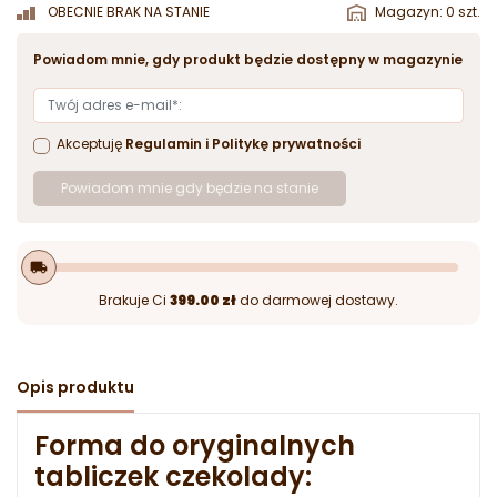
OBECNIE BRAK NA STANIE
Magazyn: 0 szt.
Powiadom mnie, gdy produkt będzie dostępny w magazynie
Akceptuję
Regulamin
i
Politykę prywatności
Powiadom mnie gdy będzie na stanie
local_shipping
Brakuje Ci
399.00 zł
do darmowej dostawy.
Opis produktu
Forma do oryginalnych
tabliczek czekolady: