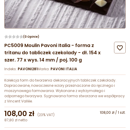
(0 Opinie)
PC5009 Moulin Pavoni Italia - forma z

tritanu do tabliczek czekolady - dł. 154 x
szer. 77 x wys. 14 mm / poj. 100 g
Indeks:
PAVONI281
Marka:
PAVONI ITALIA
Kolekcja form do tworzenia dekoracyjnych tabliczek czekolady.
Dopracowane, nowoczesne wzory przeznaczone do ręcznego i
maszynowego formowania. Wykonane z wytrzymałego i
odpornego tworzywa. Sygnowana forma stworzona we współpracy
z Vincent Vallée.
108,00 zł
108,00 zł / 1 szt.
(23% VAT)
87,80 zł netto