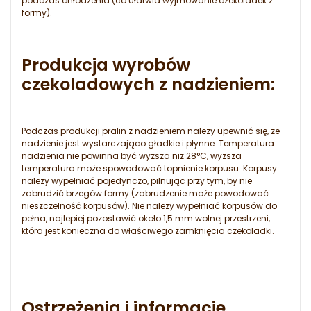
podczas chłodzenia (co ułatwia wyjmowanie czekoladek z
formy).
Produkcja wyrobów
czekoladowych z nadzieniem:
Podczas produkcji pralin z nadzieniem należy upewnić się, że
nadzienie jest wystarczająco gładkie i płynne. Temperatura
nadzienia nie powinna być wyższa niż 28°C, wyższa
temperatura może spowodować topnienie korpusu. Korpusy
należy wypełniać pojedynczo, pilnując przy tym, by nie
zabrudzić brzegów formy (zabrudzenie może powodować
nieszczelność korpusów). Nie należy wypełniać korpusów do
pełna, najlepiej pozostawić około 1,5 mm wolnej przestrzeni,
która jest konieczna do właściwego zamknięcia czekoladki.
Ostrzeżenia i informacje