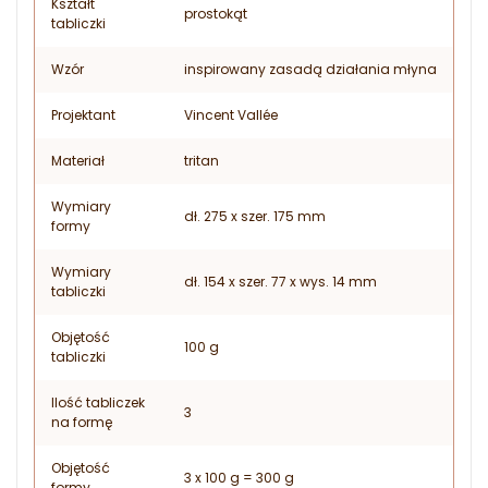
Kształt
prostokąt
tabliczki
Wzór
inspirowany zasadą działania młyna
Projektant
Vincent Vallée
Materiał
tritan
Wymiary
dł. 275 x szer. 175 mm
formy
Wymiary
dł. 154 x szer. 77 x wys. 14 mm
tabliczki
Objętość
100 g
tabliczki
Ilość tabliczek
3
na formę
Objętość
3 x 100 g = 300 g
formy