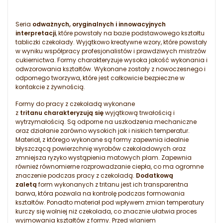
Seria
odważnych, oryginalnych i innowacyjnych
interpretacji
, które powstały na bazie podstawowego kształtu
tabliczki czekolady. Wyjątkowo kreatywne wzory, które powstały
w wyniku współpracy profesjonalistów i prawdziwych mistrzów
cukiernictwa. Formy charakteryzuje wysoka jakość wykonania i
odwzorowania kształtów. Wykonane zostały z nowoczesnego i
odpornego tworzywa, które jest całkowicie bezpieczne w
kontakcie z żywnością.
Formy do pracy z czekoladą wykonane
z
tritanu charakteryzują się
wyjątkową trwałością i
wytrzymałością. Są odporne na uszkodzenia mechaniczne
oraz działanie zarówno wysokich jak i niskich temperatur.
Materiał, z którego wykonane są formy zapewnia idealnie
błyszczącą powierzchnię wyrobów czekoladowych oraz
zmniejsza ryzyko wystąpienia matowych plam. Zapewnia
również równomierne rozprowadzanie ciepła, co ma ogromne
znaczenie podczas pracy z czekoladą.
Dodatkową
zaletą
form wykonanych z tritanu jest ich transparentna
barwa, która pozwala na kontrolę podczas formowania
kształtów. Ponadto materiał pod wpływem zmian temperatury
kurczy się wolniej niż czekolada, co znacznie ułatwia proces
wyjmowania kształtów z formy. Przed wlaniem