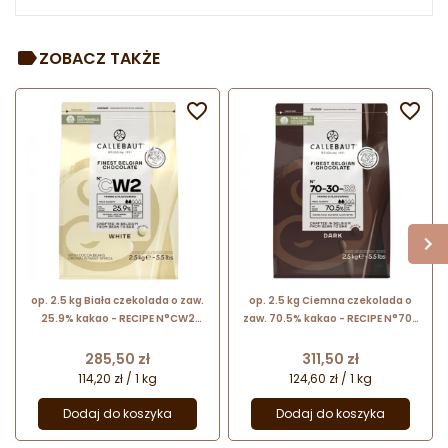
ZOBACZ TAKŻE


op. 2.5 kg Biała czekolada o zaw.
op. 2.5 kg Ciemna czekolada o
25.9% kakao - RECIPE N°CW2
zaw. 70.5% kakao - RECIPE N°70-
Callebaut - nr. kat. CW2NV-E4-
30-38 Callebaut - nr. kat. 70-30-
U71
38-E4-U71
Cena
Cena
285,50 zł
311,50 zł
114,20 zł / 1 kg
124,60 zł / 1 kg
Dodaj do koszyka
Dodaj do koszyka