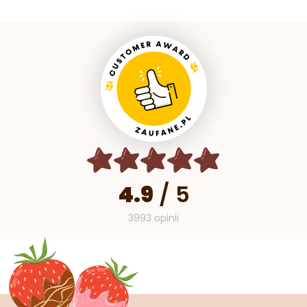
4.9
/
5
3993 opinii