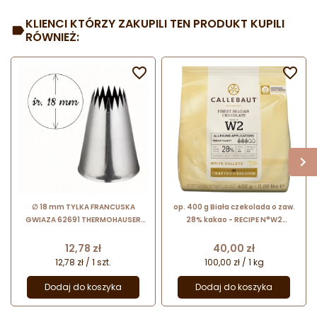
KLIENCI KTÓRZY ZAKUPILI TEN PRODUKT KUPILI
RÓWNIEŻ:


∅ 18 mm TYLKA FRANCUSKA
op. 400 g Biała czekolada o zaw.
GWIAZA 62691 THERMOHAUSER
28% kakao - RECIPE N°W2
dysza do dekoracji ze stali
Callebaut - nr. kat. W2-E0-D94
nierdzewnej - 18 ząbków
Cena
Cena
12,78 zł
40,00 zł
12,78 zł / 1 szt.
100,00 zł / 1 kg
Dodaj do koszyka
Dodaj do koszyka