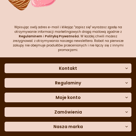
Wpisując swój adres e-mail i klikając "zapisz się" wyrażasz zgodę na
otrzymywanie informacji marketingowych drogą mailową zgodnie z
Regulaminem
i
Polityką Prywatności
. W każdej chwili możesz
zrezygnować z otrzymywania naszego newslettera. Rabat na pierwsze
zakupy nie obejmuje produktów przecenionych i nie łączy się z innymi
promocjami.
Kontakt
O nas
Dane kontaktowe
Regulaminy
Często zadawane pytania
Regulamin sklepu
Sklep stacjonarny
Polityka prywatności
Moje konto
Formularz kontaktowy
Polityka cookies
Załóż konto
Blog
Polityka reklamacji
Zamówienia
Moje dane
Polityka zwrotów
Historia zamówień
e-mail:
Sposoby dostawy
sklep@cukieteria.pl
Dostępność cyfrowa
Lista ulubionych
telefon:
Metody płatności
Nasza marka
511 049 348
Moje rabaty
Dane do przelewu
Sempre Group