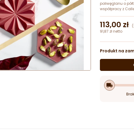
poliwęglanu o pół
współpracy z Call
113,00 zł
(
91,87 zł netto
Produkt na za
he
local_shipping
Brak