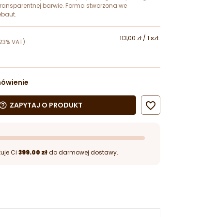
transparentnej barwie. Forma stworzona we
ebaut.
113,00 zł / 1 szt.
23% VAT)
mówienie

ZAPYTAJ O PRODUKT
lp_outline
uje Ci
399.00 zł
do darmowej dostawy.