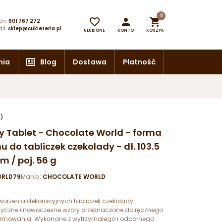
0



on:
601 767 272
il:
sklep@cukieteria.pl
ULUBIONE
KONTO
KOSZYK
nia
Blog
Dostawa
Płatność
e)
 Tablet - Chocolate World - forma
u do tabliczek czekolady - dł. 103.5
m / poj. 56 g
RLD79
Marka:
CHOCOLATE WORLD
worzenia dekoracyjnych tabliczek czekolady.
yczne i nowoczesne wzory przeznaczone do ręcznego
rmowania. Wykonane z wytrzymałego i odpornego