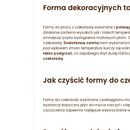
Forma dekoracyjnych tab
Formy do pracy z czekoladą wykonane z
poliwęg
działanie zarówno wysokich jak i niskich tempe
zmniejsza ryzyko wystąpienia matowych plam. 
czekoladą.
Dodatkową zaletą
form wykonanych 
pod wpływem zmian temperatury kurczy się wolni
lekko podgrzać
, co zapobiega zbyt dużej różni
czekoladą
.
Jak czyścić formy do c
Formy do czekolady wykonane z poliwęglanu możn
wystarczy klasyczny płyn do mycia naczyń i cie
czyszczenia zapewnia najlepsze wykorzystanie 