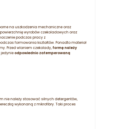
dporne na uszkodzenia mechaniczne oraz
cą powierzchnię wyrobów czekoladowych oraz
naczenie podczas pracy z
 podczas formowania kształtów. Ponadto materiał
rmy. Przed wlaniem czekolady,
formę należy
 jedynie
odpowiednio zatemperowaną
m nie należy stosować silnych detergentów,
reczką wykonaną z mikrofibry. Taki proces