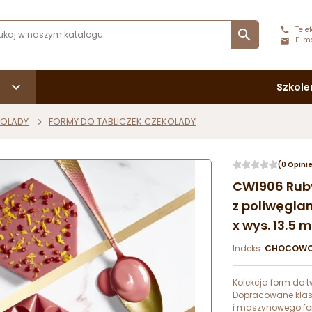
Telef

E-ma
Szkole
KOLADY
FORMY DO TABLICZEK CZEKOLADY
(0 Opini
CW1906 Ruby
z poliwęglan
x wys. 13.5 m
Indeks:
CHOCOWO
Kolekcja form do t
Dopracowane klas
i maszynowego fo