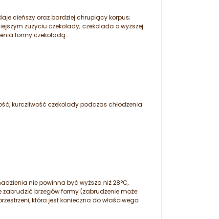
je cieńszy oraz bardziej chrupiący korpus;
iejszym zużyciu czekolady; czekolada o wyższej
ienia formy czekoladą.
ść, kurczliwość czekolady podczas chłodzenia
 nadzienia nie powinna być wyższa niż 28°C,
ie zabrudzić brzegów formy (zabrudzenie może
zestrzeni, która jest konieczna do właściwego