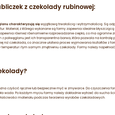
liczek z czekolady rubinowej:
lanu charakteryzują się
wyjątkową trwałością i wytrzymałością. Są o
ratur. Materiał, z którego wykonane są formy zapewnia idealnie błyszczą
Zapewnia również równomierne rozprowadzanie ciepła, co ma ogromne z
z poliwęglanu jest ich transparentna barwa, która pozwala na kontrolę
ej niż czekolada, co znacznie ułatwia proces wyjmowania kształtów z fo
cy temperatur i tym samym zmętnieniu czekolady. Formy należy napełniać
zekolady?
a czyścić ręcznie lub bezpiecznie myć w zmywarce. Do czyszczenia for
pła woda. Po każdym myciu formy należy dokładnie wytrzeć do sucha ście
właściwości materiału podczas tworzenia wyrobów czekoladowych.