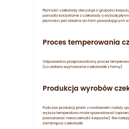
Płynność czekolady decyduje o grubości korpusu
ponadto korzystanie z czekolady o wyższej płyn
płynności jest idealna do form posiadających w
Proces temperowania cz
Odpowiednio przeprowadzony proces temperowan
(co ułatwia wyjmowanie czekoladek z formy).
Produkcja wyrobów cze
Podczas produkcji pralin z nadzieniem należy upe
wyższa temperatura może spowodować topnienie k
powodować nieszczelność korpusów). Nie należy w
zamknięcia czekoladki.