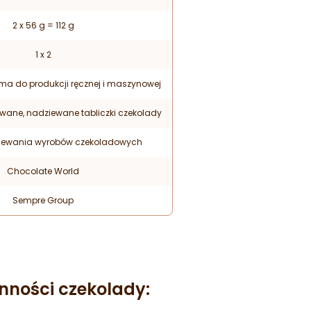
2 x 56 g = 112 g
1 x 2
rma do produkcji ręcznej i maszynowej
owane, nadziewane tabliczki czekolady
lewania wyrobów czekoladowych
Chocolate World
Sempre Group
nności czekolady: