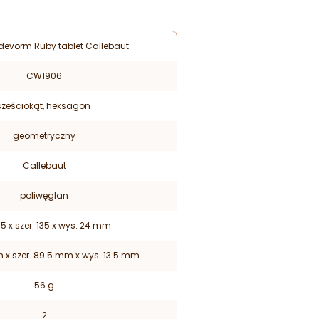
evorm Ruby tablet Callebaut
CW1906
sześciokąt, heksagon
geometryczny
Callebaut
poliwęglan
75 x szer. 135 x wys. 24 mm
m x szer. 89.5 mm x wys. 13.5 mm
56 g
2