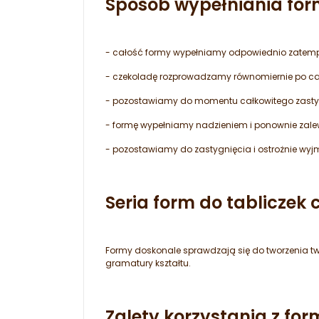
Sposób wypełniania for
- całość formy wypełniamy odpowiednio zatempe
- czekoladę rozprowadzamy równomiernie po cał
- pozostawiamy do momentu całkowitego zastyg
- formę wypełniamy nadzieniem i ponownie za
- pozostawiamy do zastygnięcia i ostrożnie wy
Seria form do tabliczek 
Formy doskonale sprawdzają się do tworzenia t
gramatury kształtu.
Zalety korzystania z for