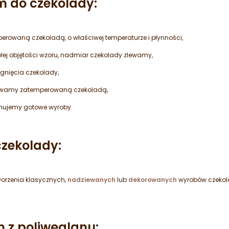
m do czekolady:
rowaną czekoladą, o właściwej temperaturze i płynności,
ej objętości wzoru, nadmiar czekolady zlewamy,
nięcia czekolady,
lewamy zatemperowaną czekoladą,
jmujemy gotowe wyroby.
czekolady:
worzenia klasycznych,
nadziewanych
lub
dekorowanych
wyrobów czekola
m z poliwęglanu: