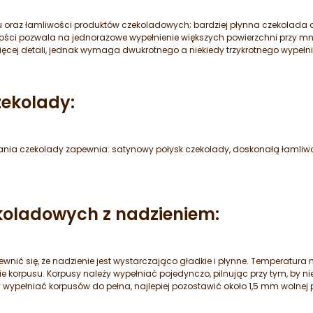
 oraz łamliwości produktów czekoladowych; bardziej płynna czekolada da
ności pozwala na jednorazowe wypełnienie większych powierzchni przy mn
ięcej detali, jednak wymaga dwukrotnego a niekiedy trzykrotnego wypełn
ekolady:
ia czekolady zapewnia: satynowy połysk czekolady, doskonałą łamliwo
koladowych z nadzieniem:
wnić się, że nadzienie jest wystarczająco gładkie i płynne. Temperatura
orpusu. Korpusy należy wypełniać pojedynczo, pilnując przy tym, by n
ypełniać korpusów do pełna, najlepiej pozostawić około 1,5 mm wolnej pr