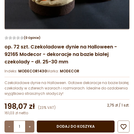
(0 Opinie)
op. 72 szt. Czekoladowe dynie na Halloween -
92165 Modecor - dekoracje na bazie białej
czekolady - dł. 25-30 mm
Indeks:
MODECOR1430
Marka:
MODECOR
Czekoladowe dynie na Halloween. Gotowe dekoracje na bazie białej
czekolady w czterech wzorach i rozmiarach. Idealne do ozdobienia
wyjątkowo strasznych słodyczy!
198,07 zł
2,75 zł / 1 szt.
(23% VAT)
161,03 zł netto

DODAJ DO KOSZYKA
-
+