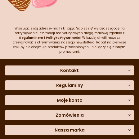
Wpisując swój adres e-mail i klikając "zapisz się" wyrażasz zgodę na
otrzymywanie informacji marketingowych drogą mailową zgodnie z
Regulaminem
i
Polityką Prywatności
. W każdej chwili możesz
zrezygnować z otrzymywania naszego newslettera. Rabat na pierwsze
zakupy nie obejmuje produktów przecenionych i nie łączy się z innymi
promocjami.
Kontakt
O nas
Dane kontaktowe
Regulaminy
Często zadawane pytania
Regulamin sklepu
Sklep stacjonarny
Polityka prywatności
Moje konto
Formularz kontaktowy
Polityka cookies
Załóż konto
Blog
Polityka reklamacji
Zamówienia
Moje dane
Polityka zwrotów
Historia zamówień
e-mail:
Sposoby dostawy
sklep@cukieteria.pl
Dostępność cyfrowa
Lista ulubionych
telefon:
Metody płatności
Nasza marka
601 767 272
Moje rabaty
Dane do przelewu
Sempre Group