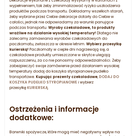
Dekoracje wykonane z czekolady wysyłamy w kartonach z
wypełnieniem, tak żeby zminimalizować ryzyko uszkodzenia
produktów podczas transportu. Dokładamy wszelkich starań,
żeby wybrane przez Ciebie dekoracje dotarły do Ciebie w
całości, jednak nie odpowiadamy za warunki panujące
podczas transportu.
Wyroby czekoladowe, to produkty
wrażliwe na działanie wysokiej temperatury!
Dlatego nie
zalecamy zamawiania wyrobów czekoladowych do
paczkomatu, zwłaszcza w okresie letnim.
Wybierz przesyłkę
kurierską!
Paczkomaty w ciepłe dni nagrzewają się, a
czekoladowe produkty umieszczone w skrytce ulegają
rozpuszczeniu, za co nie ponosimy odpowiedzialności. Żeby
zabezpieczyć swoje zamówienie przed działaniem wysokiej
temperatury dodaj do koszyka styropianowe pudełko
transportowe.
Kupując prezenty czekoladowe
,
DODAJ DO
KOSZYKA PUDEŁKO STYROPIANOWE
i wybierz
przesyłkę
KURIERSKĄ
.
Ostrzeżenia i informacje
dodatkowe:
Barwniki spożywcze, które mogą mieć negatywny wpływ na