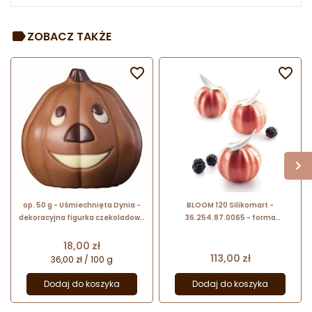
ZOBACZ TAKŻE


op. 50 g - Uśmiechnięta Dynia -
BLOOM 120 Silikomart -
dekoracyjna figurka czekoladowa
36.254.87.0065 - forma
na Halloween - prezent w folii
silikonowa dynia - śr. 68 x wys. 52
celofanowej
mm / poj. 120 ml x 6 porcji
Cena
18,00 zł
Cena
113,00 zł
36,00 zł / 100 g
Dodaj do koszyka
Dodaj do koszyka