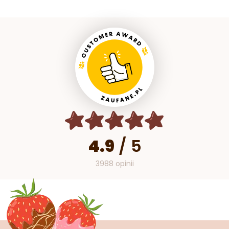
4.9
/
5
3988 opinii