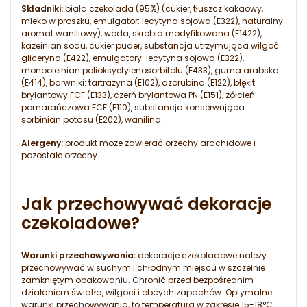
Składniki:
biała czekolada (95%) (cukier, tłuszcz kakaowy,
mleko w proszku, emulgator: lecytyna sojowa (E322), naturalny
aromat waniliowy), woda, skrobia modyfikowana (E1422),
kazeinian sodu, cukier puder, substancja utrzymująca wilgoć:
gliceryna (E422), emulgatory: lecytyna sojowa (E322),
monooleinian polioksyetylenosorbitolu (E433), guma arabska
(E414), barwniki: tartrazyna (E102), azorubina (E122), błękit
brylantowy FCF (E133), czerń brylantowa PN (E151), żółcień
pomarańczowa FCF (E110), substancja konserwująca:
sorbinian potasu (E202), wanilina.
Alergeny:
produkt może zawierać orzechy arachidowe i
pozostałe orzechy.
Jak przechowywać dekoracje
czekoladowe?
Warunki przechowywania:
dekoracje czekoladowe należy
przechowywać w suchym i chłodnym miejscu w szczelnie
zamkniętym opakowaniu. Chronić przed bezpośrednim
działaniem światła, wilgoci i obcych zapachów. Optymalne
warunki przechowywania, to temperatura w zakresie 15-18°C