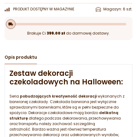
PRODUKT DOSTĘPNY W MAGAZYNIE
Magazyn: 6 szt.
local_shipping
Brakuje Ci
399.00 zł
do darmowej dostawy.
Opis produktu
Zestaw dekoracji
czekoladowych na Halloween:
Seria
pobudzających kreatywność dekoracji
wykonanych z
barwionej czekolady. Czekolada barwiona jest wyłącznie
sprawdzonymi barwnikami, które są w pełni bezpieczne do
spożycia. Dekoracje czekoladowe mają bardzo
delikatną
strukturę
dlatego podczas dekorowania, przechowywania
oraz transportu należy zachować szczególną
ostrożność. Bardzo ważna jest również temperatura
przechowywania dekoracji oraz udekorowanych wyrobów,