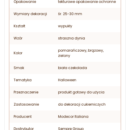
Opakowanie
tekturowe opakowanie ochronne
Wymiary dekoracji
śr. 25-30 mm
Kształt
wypukły
Wzór
straszna dynia
pomarańczowy, brązowy,
Kolor
zielony
Smak
biała czekolada
Tematyka
Halloween
Przeznaczenie
produkt gotowy do użycia
Zastosowanie
do dekoracji cukierniczych
Producent
Modecor Italiana
Dystrybutor
Sempre Group