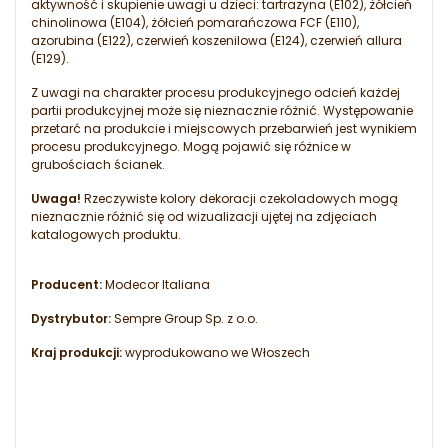
aktywność i skupienie uwagi u dzieci: tartrazyna (E102), żółcień
chinolinowa (E104), żółcień pomarańczowa FCF (E110),
azorubina (E122), czerwień koszenilowa (E124), czerwień allura
(E129).
Z uwagi na charakter procesu produkcyjnego odcień każdej
partii produkcyjnej może się nieznacznie różnić. Występowanie
przetarć na produkcie i miejscowych przebarwień jest wynikiem
procesu produkcyjnego. Mogą pojawić się różnice w
grubościach ścianek.
Uwaga!
Rzeczywiste kolory dekoracji czekoladowych mogą
nieznacznie różnić się od wizualizacji ujętej na zdjęciach
katalogowych produktu.
Producent:
Modecor Italiana
Dystrybutor:
Sempre Group Sp. z o.o.
Kraj produkcji:
wyprodukowano we Włoszech