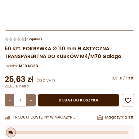
(0 Opinie)
50 szt. POKRYWKA ∅ 110 mm ELASTYCZNA
TRANSPARENTNA DO KUBKÓW M4/M70 Galago
Indeks:
MEDAC33
25,63 zł
0,51 zł / 1 szt.
(23% VAT)
20,83 zł netto

DODAJ DO KOSZYKA
-
+
PRODUKT DOSTĘPNY W MAGAZYNIE
Magazyn: 2 szt.
local_shipping