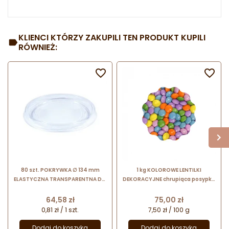
KLIENCI KTÓRZY ZAKUPILI TEN PRODUKT KUPILI
RÓWNIEŻ:


80 szt. POKRYWKA ∅ 134 mm
1 kg KOLOROWE LENTILKI
ELASTYCZNA TRANSPARENTNA DO
DEKORACYJNE chrupiąca posypka
KUBKÓW M7 Galago
czekoladowa z cukrową powłoką
Cena
Cena
64,58 zł
75,00 zł
0,81 zł / 1 szt.
7,50 zł / 100 g
Dodaj do koszyka
Dodaj do koszyka