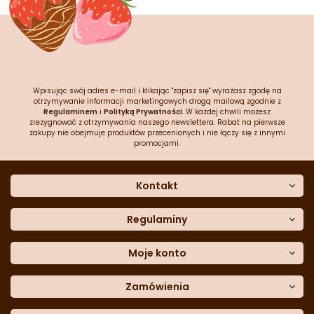
Wpisując swój adres e-mail i klikając "zapisz się" wyrażasz zgodę na
otrzymywanie informacji marketingowych drogą mailową zgodnie z
Regulaminem
i
Polityką Prywatności
. W każdej chwili możesz
zrezygnować z otrzymywania naszego newslettera. Rabat na pierwsze
zakupy nie obejmuje produktów przecenionych i nie łączy się z innymi
promocjami.
Kontakt
O nas
Dane kontaktowe
Regulaminy
Często zadawane pytania
Regulamin sklepu
Sklep stacjonarny
Polityka prywatności
Moje konto
Formularz kontaktowy
Polityka cookies
Załóż konto
Blog
Polityka reklamacji
Zamówienia
Moje dane
Polityka zwrotów
Historia zamówień
e-mail:
Sposoby dostawy
sklep@cukieteria.pl
Dostępność cyfrowa