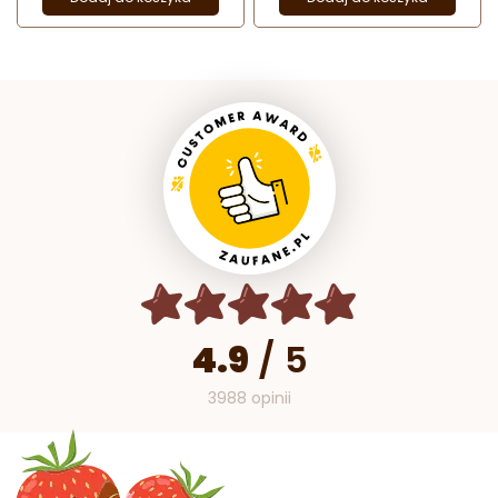
4.9
/
5
3988 opinii