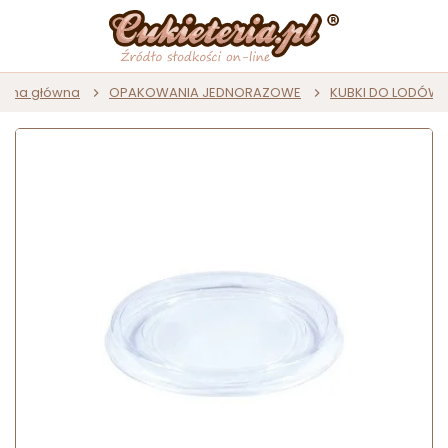
rona główna
OPAKOWANIA JEDNORAZOWE
KUBKI DO LODÓW