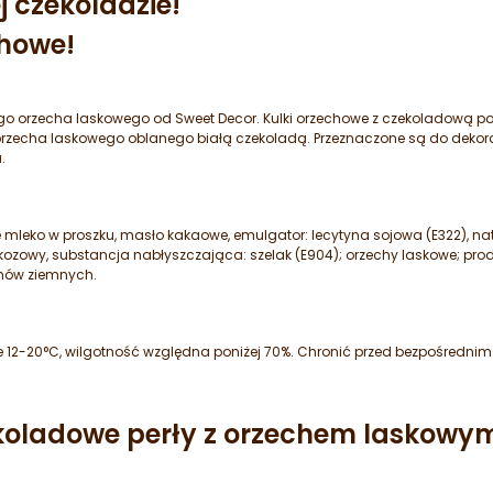
j czekoladzie!
chowe!
go orzecha laskowego od Sweet Decor. Kulki orzechowe z czekoladową po
 orzecha laskowego oblanego białą czekoladą. Przeznaczone są do dekorac
a.
ne mleko w proszku, masło kakaowe, emulgator: lecytyna sojowa (E322), n
ozowy, substancja nabłyszczająca: szelak (E904); orzechy laskowe; pro
chów ziemnych.
12-20°C, wilgotność względna poniżej 70%. Chronić przed bezpośrednim
koladowe perły z orzechem laskowym