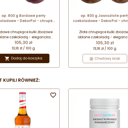
op. 800 g Bordowe perły
op. 800 g Jasnozłote perł
oladowe - DekorPol - chrupka
czekoladowe - DekorPol - ch
ożowa w czekoladzie - kulki
zbożowa w czekoladzie - ku
dekoracyjne śr. 2 cm
dekoracyjne śr. 2 cm
dowe chrupiące kulki zbożowe
Złote chrupiące kulki zbożo
blane czekoladą - elegancka
oblane czekoladą - eleganc
Cena
Cena
kąska lub dekoracyjna posypka
105,30 zł
przekąska lub dekoracyjna po
105,30 zł
do tortów i deserów! Perły
do tortów i deserów! Perły
13,16 zł / 100 g
13,16 zł / 100 g
oladowe - posypka cukiernicza.
czekoladowe - posypka cukiern
Dodaj do koszyka

Chwilowy brak
 KUPILI RÓWNIEŻ:
