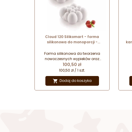
Cloud 120 Silikomart - forma
silikonowa do monoporcji -
ka
chmurka - dł. 71 x szer. 71 x wys. 34
mm / poj. 120 ml x 6 porcji
Forma silikonowa do tworzenia
nowoczesnych wypieków oraz
Cena
deserów mrożonych. Uniwersalne
100,50 zł
zastosowanie i łatwość użycia
100,50 zł / 1 szt.
gwarantują zawsze doskonały efekt,
niezależnie od tego jaką formę
Dodaj do koszyka

deseru przygotujesz.