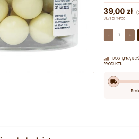
39,00 zł
(
31,71 zł netto
-
+
DOSTĘPNĄ ILO
PRODUKTU
local_shipping
Brak