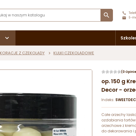
Telef

E-ma
Szkole
KORACJE Z CZEKOLADY
KULKI CZEKOLADOWE
(0 Opini
op. 150 g K
Decor - orze
Indeks:
SWEETDEC
Całe orzechy lasko
ozdabiania tortów 
orzechowe z kremo
do dekorowania i