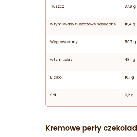
Tłuszcz
37,8 g
w tym kwasy tłuszczowe nasycone
16,4 g
Węglowodany
50,7 g
w tym cukry
48,1 g
Białko
10,1 g
Sól
0,2 g
Kremowe perły czekolad