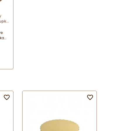
y
rupka
lki
we
ka
sypka
icza.

