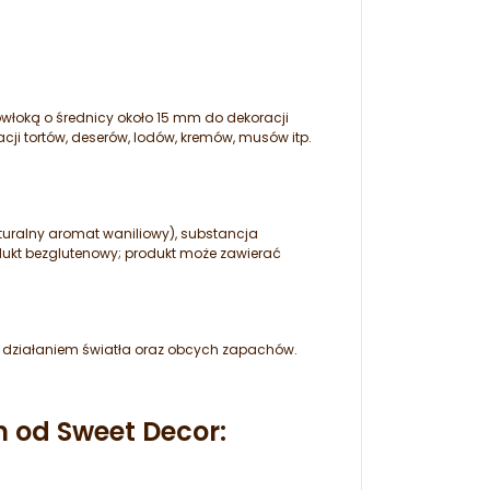
włoką o średnicy około 15 mm do dekoracji
ji tortów, deserów, lodów, kremów, musów itp.
aturalny aromat waniliowy), substancja
dukt bezglutenowy; produkt może zawierać
 działaniem światła oraz obcych zapachów.
 od Sweet Decor: