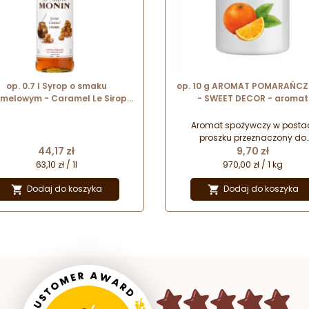
op. 0.7 l Syrop o smaku
op. 10 g AROMAT POMARAŃC
rmelowym - Caramel Le Sirop
- SWEET DECOR - aromat
do Monin - szklana butelka
spożywczy w proszku nadaj
smak i zapach
Aromat spożywczy w posta
proszku przeznaczony do
Cena
Cena
44,17 zł
aromatyzowania oraz nadaw
9,70 zł
smaku różnego rodzaju wyr
63,10 zł / 1l
970,00 zł / 1 kg
cukierniczym.
Dodaj do koszyka
Dodaj do koszyka

