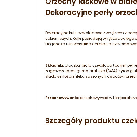
Orzechy laskowe w białe
Dekoracyjne perły orze
Dekoracyjne kule czekoladowe z wnętrzem z całe
cukierniczych. Kulki posiadają wnętrze z całego
Elegancka i uniwersalna dekoracja czekoladow
Składniki:
otoczka: biała czekolada (cukier, peł
zagęszczająca: guma arabska (E414), syrop gluk
śladowe ilości mleka suszonych owoców i orze
Przechowywanie:
przechowywać w temperaturze 
Szczegóły produktu cze