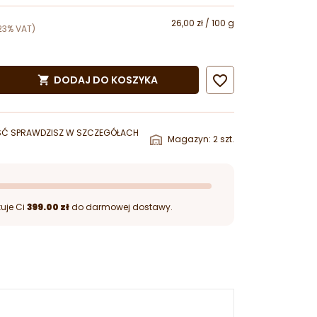
26,00 zł / 100 g
23% VAT)

DODAJ DO KOSZYKA

ŚĆ SPRAWDZISZ W SZCZEGÓŁACH
Magazyn: 2 szt.
uje Ci
399.00 zł
do darmowej dostawy.