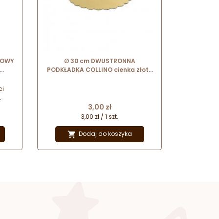
ZOWY
∅ 30 cm DWUSTRONNA
PODKŁADKA COLLINO cienka złoto
ący
srebrna z dekoracyjnym brzegiem
ci
Cena
ania
3,00 zł
obom
3,00 zł / 1 szt.
Dodaj do koszyka
