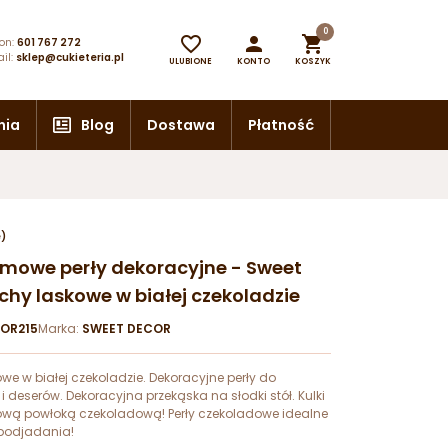
0



on:
601 767 272
il:
sklep@cukieteria.pl
ULUBIONE
KONTO
KOSZYK
nia
Blog
Dostawa
Płatność
e)
remowe perły dekoracyjne - Sweet
chy laskowe w białej czekoladzie
OR215
Marka:
SWEET DECOR
we w białej czekoladzie. Dekoracyjne perły do
i deserów. Dekoracyjna przekąska na słodki stół. Kulki
wą powłoką czekoladową! Perły czekoladowe idealne
 podjadania!