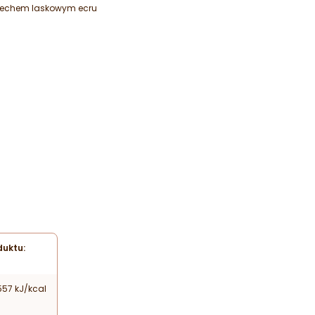
rzechem laskowym ecru
uktu:
57 kJ/kcal