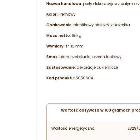
Nazwa handlowa:
perły dekoracyjne z całym o
Kolor:
kremowy
Opakowanie:
plastikowy słoiczek z nakrętką
Masa netto:
150 g
Wymiary:
śr. 15 mm
Smak:
biała czekolada, orzech laskowy
Zastosowanie:
dekoracje cukiernicze
Kod produktu:
5050604
Wartość odżywcza w 100 gramach prod
Wartość energetyczna
2329/5