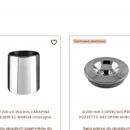

Darmowa dostawa
 200 x h 250 mm CARAPINA
∅ 200 mm COPERCHIO PE
E2025.EC MORI2A rotacyjna
POZZETTO GECOPOM MORI
bańka do lodów ze stali
stalowa pokrywa do okrągł
nierdzewnej
pojemników
ria okrągłych pojemników do
Seria pokryw do okrągłych