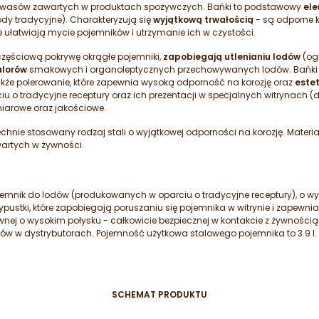
e kwasów zawartych w produktach spożywczych. Bańki to podstawowy
ele
y tradycyjne). Charakteryzują się
wyjątkową trwałością
- są odporne k
 ułatwiają mycie pojemników i utrzymanie ich w czystości.
zęściową pokrywę okrągłe pojemniki,
zapobiegają utlenianiu lodów
(ogr
alorów
smakowych i organoleptycznych przechowywanych lodów. Bańki d
także polerowanie, które zapewnia wysoką odporność na korozję oraz
este
 tradycyjne receptury oraz ich prezentacji w specjalnych witrynach (
iarowe oraz jakościowe.
chnie stosowany rodzaj stali o wyjątkowej odporności na korozję. Materi
artych w żywności.
jemnik do lodów (produkowanych w oparciu o tradycyjne receptury), o wy
ustki, które zapobiegają poruszaniu się pojemnika w witrynie i zapewni
wnej o wysokim połysku - całkowicie bezpiecznej w kontakcie z żywności
ów w dystrybutorach. Pojemność użytkowa stalowego pojemnika to 3.9 l.
SCHEMAT PRODUKTU