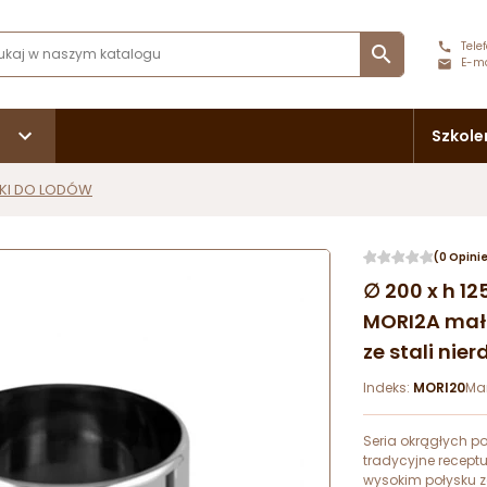
Telef

E-ma
Szkole
ŃKI DO LODÓW
(0 Opini
∅ 200 x h 1
MORI2A mał
ze stali nie
Indeks:
MORI20
Ma
Seria okrągłych 
tradycyjne receptu
wysokim połysku 