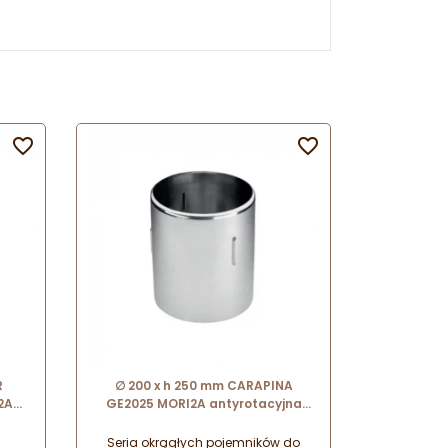


R
∅ 200 x h 250 mm CARAPINA
2A
GE2025 MORI2A antyrotacyjna
ych
bańka do lodów ze stali
nierdzewnej
Seria okrągłych pojemników do