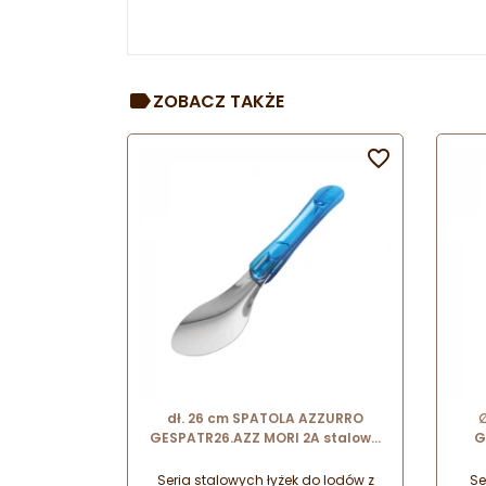
ZOBACZ TAKŻE

dł. 26 cm SPATOLA AZZURRO
∅
GESPATR26.AZZ MORI 2A stalowa
G
szpatuła do lodów z błękitnym
uchwytem z tworzywa
Seria stalowych łyżek do lodów z
Se