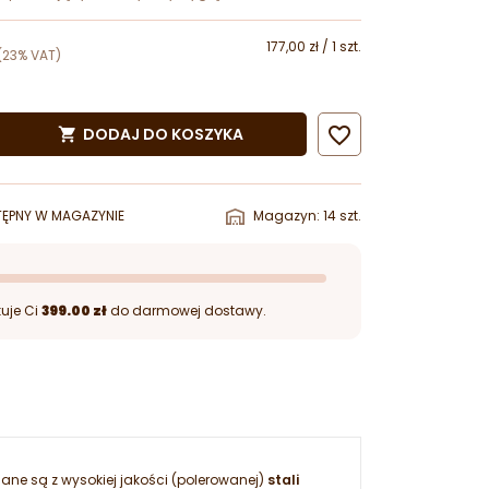
177,00 zł / 1 szt.
(23% VAT)

DODAJ DO KOSZYKA

ĘPNY W MAGAZYNIE
Magazyn: 14 szt.
uje Ci
399.00 zł
do darmowej dostawy.
nane są z wysokiej jakości (polerowanej)
stali