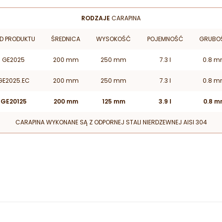
RODZAJE
CARAPINA
D PRODUKTU
ŚREDNICA
WYSOKOŚĆ
POJEMNOŚĆ
GRUBO
GE2025
200 mm
250 mm
7.3 l
0.8 
GE2025.EC
200 mm
250 mm
7.3 l
0.8 
GE20125
200 mm
125 mm
3.9 l
0.8 m
CARAPINA WYKONANE SĄ Z ODPORNEJ STALI NIERDZEWNEJ AISI 304