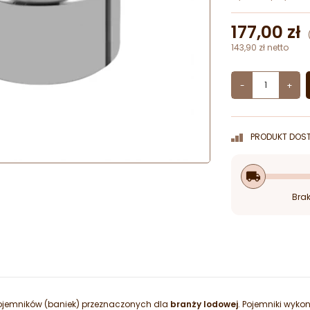
177,00 zł
143,90 zł netto
-
+
PRODUKT DOST
local_shipping
Brak
pojemników (baniek) przeznaczonych dla
branży lodowej
. Pojemniki wyko