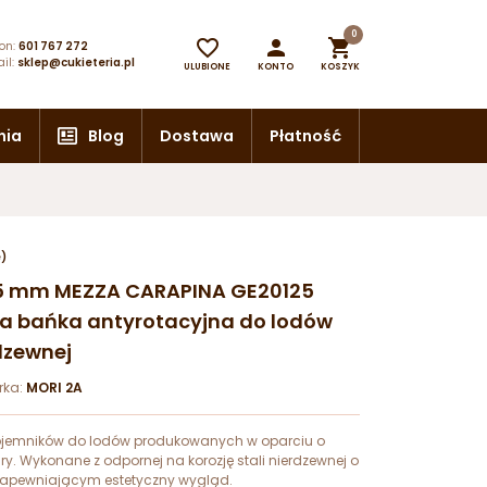
0



on:
601 767 272
il:
sklep@cukieteria.pl
ULUBIONE
KONTO
KOSZYK
nia
Blog
Dostawa
Płatność
e)
25 mm MEZZA CARAPINA GE20125
a bańka antyrotacyjna do lodów
rdzewnej
rka:
MORI 2A
pojemników do lodów produkowanych w oparciu o
ry. Wykonane z odpornej na korozję stali nierdzewnej o
zapewniającym estetyczny wygląd.