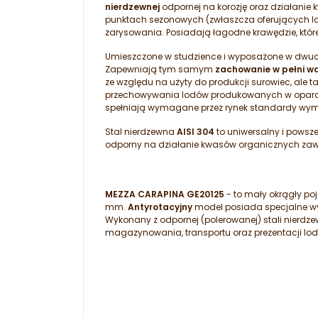
nierdzewnej
odpornej na korozję oraz działani
punktach sezonowych (zwłaszcza oferujących lod
zarysowania. Posiadają łagodne krawędzie, które
Umieszczone w studzience i wyposażone w dwuc
Zapewniają tym samym
zachowanie w pełni w
ze względu na użyty do produkcji surowiec, ale 
przechowywania lodów produkowanych w oparciu o
spełniają wymagane przez rynek standardy wym
Stal nierdzewna
AISI 304
to uniwersalny i powsze
odporny na działanie kwasów organicznych zaw
MEZZA CARAPINA GE20125
- to mały okrągły po
mm.
Antyrotacyjny
model posiada specjalne wyp
Wykonany z odpornej (polerowanej) stali nierdze
magazynowania, transportu oraz prezentacji lod