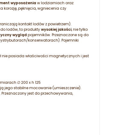
ment wyposażenia
w lodziarniach oraz
a korozję, pęknięcia, wgniecenia czy
aniczają kontakt lodów z powietrzem).
o lodów, to produkty
wysokiej jakości
, nie tylko
tyczny wygląd
pojemników. Przeznaczone są do
dystrybutorach/konserwatorach). Pojemniki
ał nie posiada właściwości magnetycznych i jest
miarach ∅ 200 x h 125
ają jego stabilne mocowanie (umieszczenie).
ą. Przeznaczony jest do przechowywania,