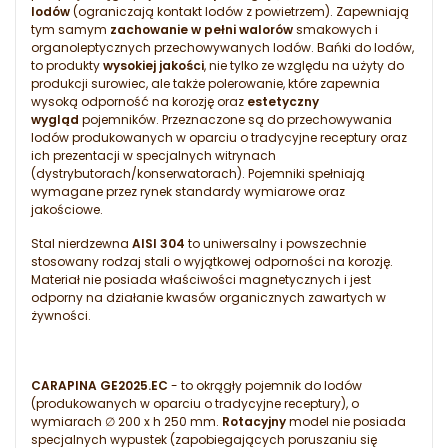
lodów
(ograniczają kontakt lodów z powietrzem). Zapewniają
tym samym
zachowanie w pełni walorów
smakowych i
organoleptycznych przechowywanych lodów. Bańki do lodów,
to produkty
wysokiej jakości
, nie tylko ze względu na użyty do
produkcji surowiec, ale także polerowanie, które zapewnia
wysoką odporność na korozję oraz
estetyczny
wygląd
pojemników. Przeznaczone są do przechowywania
lodów produkowanych w oparciu o tradycyjne receptury oraz
ich prezentacji w specjalnych witrynach
(dystrybutorach/konserwatorach). Pojemniki spełniają
wymagane przez rynek standardy wymiarowe oraz
jakościowe.
Stal nierdzewna
AISI 304
to uniwersalny i powszechnie
stosowany rodzaj stali o wyjątkowej odporności na korozję.
Materiał nie posiada właściwości magnetycznych i jest
odporny na działanie kwasów organicznych zawartych w
żywności.
CARAPINA GE2025.EC
- to okrągły pojemnik do lodów
(produkowanych w oparciu o tradycyjne receptury), o
wymiarach ∅ 200 x h 250 mm.
Rotacyjny
model nie posiada
specjalnych wypustek (zapobiegających poruszaniu się