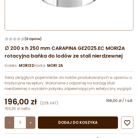
(0 Opinie)
∅ 200 x h 250 mm CARAPINA GE2025.EC MORI2A
rotacyjna bańka do lodów ze stali nierdzewnej
Indeks:
MORI32
Marka:
MORI 2A
Seria okrągłych pojemników do lodów produkowanych w oparciu o
tradycyjne receptury. Wykonane z odpornej na korozję stali
nierdzewnej o wysokim połysku zapewniającym estetyczny wygląd.
196,00 zł
196,00 zł / 1 szt.
(23% VAT)
159,35 zł netto

DODAJ DO KOSZYKA
-
+