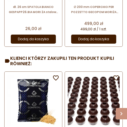
dł. 26 cm SPATOLA BIANCO
∅ 200 mm COPERCHIO PER
GESPAPP26.BIA MORI 2A stalowa
POZZETTO GECOPOM MORI2A
szpatuła do lodów z białym
stalowa pokrywa do okrągłych
uchwytem z tworzywa
pojemników
Cena
499,00 zł
Cena
26,00 zł
499,00 zł / 1 szt.
Dodaj do koszyka
Dodaj do koszyka
KLIENCI KTÓRZY ZAKUPILI TEN PRODUKT KUPILI
RÓWNIEŻ:

