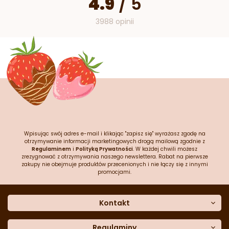
4.9
/
5
3988 opinii
Wpisując swój adres e-mail i klikając "zapisz się" wyrażasz zgodę na
otrzymywanie informacji marketingowych drogą mailową zgodnie z
Regulaminem
i
Polityką Prywatności
. W każdej chwili możesz
zrezygnować z otrzymywania naszego newslettera. Rabat na pierwsze
zakupy nie obejmuje produktów przecenionych i nie łączy się z innymi
promocjami.
Kontakt
O nas
Dane kontaktowe
Regulaminy