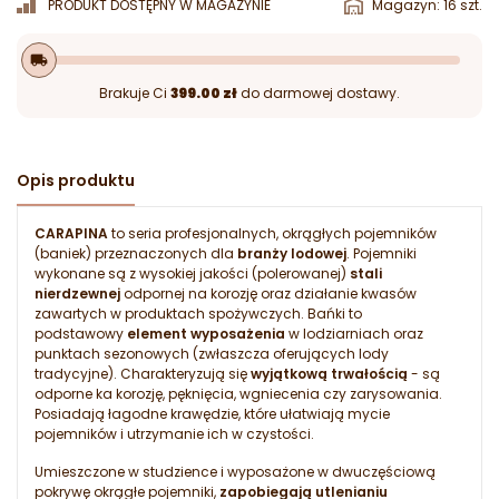
PRODUKT DOSTĘPNY W MAGAZYNIE
Magazyn: 16 szt.
local_shipping
Brakuje Ci
399.00 zł
do darmowej dostawy.
Opis produktu
CARAPINA
to seria profesjonalnych, okrągłych pojemników
(baniek) przeznaczonych dla
branży lodowej
. Pojemniki
wykonane są z wysokiej jakości (polerowanej)
stali
nierdzewnej
odpornej na korozję oraz działanie kwasów
zawartych w produktach spożywczych. Bańki to
podstawowy
element wyposażenia
w lodziarniach oraz
punktach sezonowych (zwłaszcza oferujących lody
tradycyjne). Charakteryzują się
wyjątkową trwałością
- są
odporne ka korozję, pęknięcia, wgniecenia czy zarysowania.
Posiadają łagodne krawędzie, które ułatwiają mycie
pojemników i utrzymanie ich w czystości.
Umieszczone w studzience i wyposażone w dwuczęściową
pokrywę okrągłe pojemniki,
zapobiegają utlenianiu