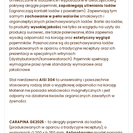
Umieszczone w studzience i wyposażone w dwuczęściową
pokrywę okrągłe pojemniki,
zapobiegają utlenianiu lodów
(ograniczają kontakt lodów z powietrzem). Zapewniają tym
samym
zachowanie w pełni walorów
smakowych i
organoleptycznych przechowywanych lodów. Bańki do lodów,
to produkty
wysokiej jakości
, nie tylko ze względu na użyty do
produkcji surowiec, ale także polerowanie, które zapewnia
wysoką odporność na korozję oraz
estetyczny wygląd
pojemników. Przeznaczone są do przechowywania lodów
produkowanych w oparciu o tradycyjne receptury oraz ich
prezentacji w specjalnych witrynach
(dystrybutorach/konserwatorach). Pojemniki spełniają
wymagane przez rynek standardy wymiarowe oraz
jakościowe.
Stal nierdzewna
AISI 304
to uniwersalny i powszechnie
stosowany rodzaj stali o wyjątkowej odporności na korozję.
Materiał nie posiada właściwości magnetycznych i jest
odporny na działanie kwasów organicznych zawartych w
żywności.
CARAPINA GE2025
- to okrągły pojemnik do lodów
(produkowanych w oparciu o tradycyjne receptury), o
wymiarach ∅ 200 x h 250 mm.
Antyrotacyjny
model posiada