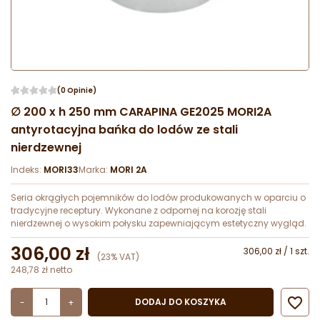
(0 Opinie)
∅ 200 x h 250 mm CARAPINA GE2025 MORI2A
antyrotacyjna bańka do lodów ze stali
nierdzewnej
Indeks:
MORI33
Marka:
MORI 2A
Seria okrągłych pojemników do lodów produkowanych w oparciu o
tradycyjne receptury. Wykonane z odpornej na korozję stali
nierdzewnej o wysokim połysku zapewniającym estetyczny wygląd.
306,00 zł
306,00 zł / 1 szt.
(23% VAT)
248,78 zł netto

DODAJ DO KOSZYKA
-
+