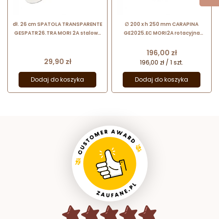
dł. 26 cm SPATOLA TRANSPARENTE
∅ 200 x h 250 mm CARAPINA
GESPATR26.TRA MORI 2A stalowa
GE2025.EC MORI2A rotacyjna
szpatuła do lodów z
bańka do lodów ze stali
transparentnym uchwytem z
nierdzewnej
Cena
196,00 zł
tworzywa
Cena
29,90 zł
196,00 zł / 1 szt.
Dodaj do koszyka
Dodaj do koszyka