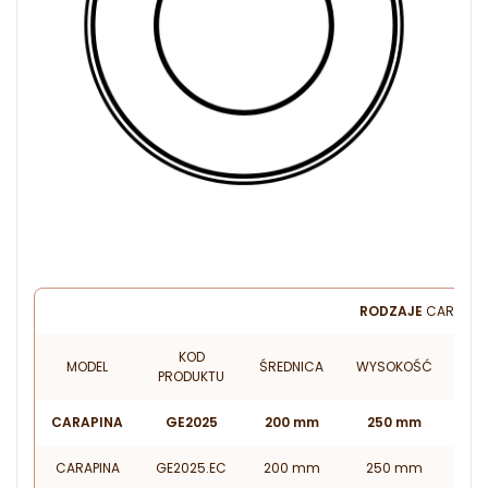
RODZAJE
CARAPIN
KOD
MODEL
ŚREDNICA
WYSOKOŚĆ
PO
PRODUKTU
CARAPINA
GE2025
200 mm
250 mm
CARAPINA
GE2025.EC
200 mm
250 mm