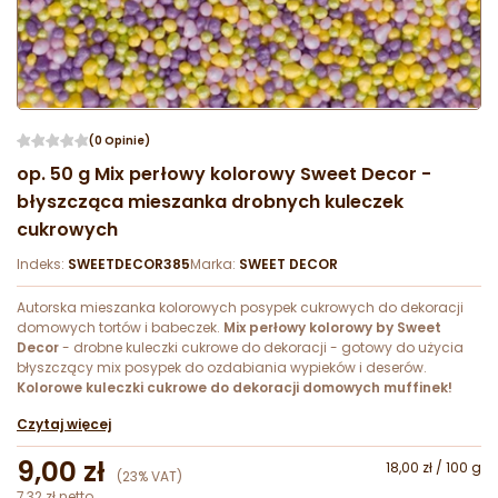
(0 Opinie)
op. 50 g Mix perłowy kolorowy Sweet Decor -
błyszcząca mieszanka drobnych kuleczek
cukrowych
Indeks:
SWEETDECOR385
Marka:
SWEET DECOR
Autorska mieszanka kolorowych posypek cukrowych do dekoracji
domowych tortów i babeczek.
Mix perłowy kolorowy by Sweet
Decor
- drobne kuleczki cukrowe do dekoracji - gotowy do użycia
błyszczący mix posypek do ozdabiania wypieków i deserów.
Kolorowe kuleczki cukrowe do dekoracji domowych muffinek!
Czytaj więcej
9,00 zł
18,00 zł / 100 g
(23% VAT)
7,32 zł netto