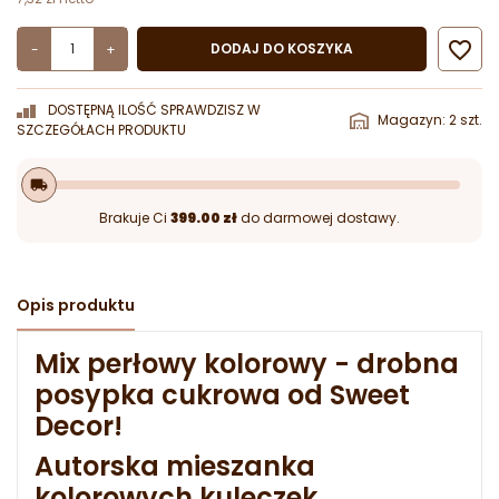

DODAJ DO KOSZYKA
-
+
DOSTĘPNĄ ILOŚĆ SPRAWDZISZ W
Magazyn: 2 szt.
SZCZEGÓŁACH PRODUKTU
local_shipping
Brakuje Ci
399.00 zł
do darmowej dostawy.
Opis produktu
Mix perłowy kolorowy - drobna
posypka cukrowa od Sweet
Decor!
Autorska mieszanka
kolorowych kuleczek