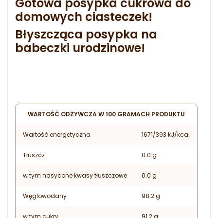
Gotowa posypka cukrowa do
domowych ciasteczek!
Błyszcząca posypka na
babeczki urodzinowe!
WARTOŚĆ ODŻYWCZA W 100 GRAMACH PRODUKTU
Wartość energetyczna
1671/393 kJ/kcal
Tłuszcz
0.0 g
w tym nasycone kwasy tłuszczowe
0.0 g
Węglowodany
98.2 g
w tym cukry
91.2 g