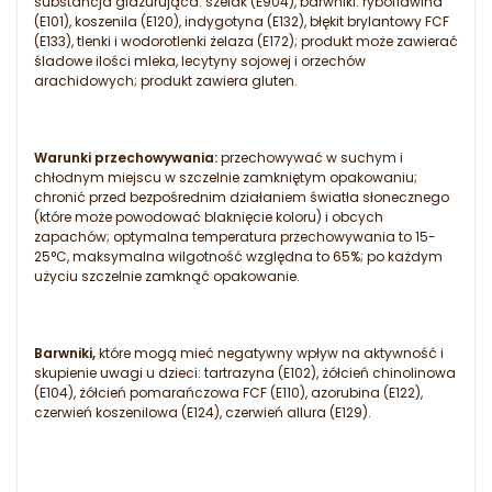
substancja glazurująca: szelak (E904), barwniki: ryboflawina
(E101), koszenila (E120), indygotyna (E132), błękit brylantowy FCF
(E133), tlenki i wodorotlenki żelaza (E172); produkt może zawierać
śladowe ilości mleka, lecytyny sojowej i orzechów
arachidowych; produkt zawiera gluten.
Warunki przechowywania:
przechowywać w suchym i
chłodnym miejscu w szczelnie zamkniętym opakowaniu;
chronić przed bezpośrednim działaniem światła słonecznego
(które może powodować blaknięcie koloru) i obcych
zapachów; optymalna temperatura przechowywania to 15-
25°C, maksymalna wilgotność względna to 65%; po każdym
użyciu szczelnie zamknąć opakowanie.
Barwniki,
które mogą mieć negatywny wpływ na aktywność i
skupienie uwagi u dzieci: tartrazyna (E102), żółcień chinolinowa
(E104), żółcień pomarańczowa FCF (E110), azorubina (E122),
czerwień koszenilowa (E124), czerwień allura (E129).