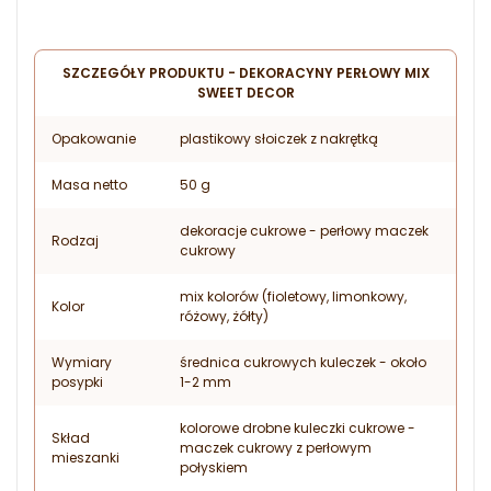
SZCZEGÓŁY PRODUKTU - DEKORACYNY PERŁOWY MIX
SWEET DECOR
Opakowanie
plastikowy słoiczek z nakrętką
Masa netto
50 g
dekoracje cukrowe - perłowy maczek
Rodzaj
cukrowy
mix kolorów (fioletowy, limonkowy,
Kolor
różowy, żółty)
Wymiary
średnica cukrowych kuleczek - około
posypki
1-2 mm
kolorowe drobne kuleczki cukrowe -
Skład
maczek cukrowy z perłowym
mieszanki
połyskiem