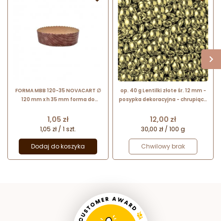
FORMA MBB 120-35 NOVACART ∅
op. 40 g Lentilki złote śr. 12 mm -
120 mm x h 35 mm forma do
posypka dekoracyjna - chrupiące
pieczenia z tektury falistej
draże czekoladowe z
metalicznym połyskiem
Cena
Cena
1,05 zł
12,00 zł
1,05 zł / 1 szt.
30,00 zł / 100 g
Dodaj do koszyka
Chwilowy brak