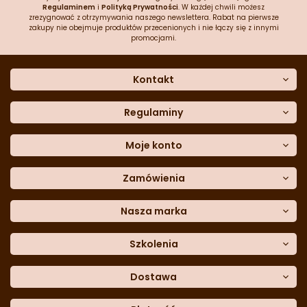
Regulaminem
i
Polityką Prywatności
. W każdej chwili możesz
zrezygnować z otrzymywania naszego newslettera. Rabat na pierwsze
zakupy nie obejmuje produktów przecenionych i nie łączy się z innymi
promocjami.
Kontakt
O nas
Dane kontaktowe
Regulaminy
Często zadawane pytania
Regulamin sklepu
Sklep stacjonarny
Polityka prywatności
Moje konto
Formularz kontaktowy
Polityka cookies
Załóż konto
Blog
Polityka reklamacji
Zamówienia
Moje dane
Polityka zwrotów
Historia zamówień
e-mail:
Sposoby dostawy
sklep@cukieteria.pl
Dostępność cyfrowa
Lista ulubionych
telefon:
Metody płatności
Nasza marka
601 767 272
Moje rabaty
Dane do przelewu
Sempre Group
Formularz
reklamacji
Trio Gelato
Szkolenia
Formularz
zwrotu
CDN
Warsaw
Academy of Pastry Arts
Wroclaw
Academy of Baker Arts
Dostawa
Darmowy
odbiór osobisty