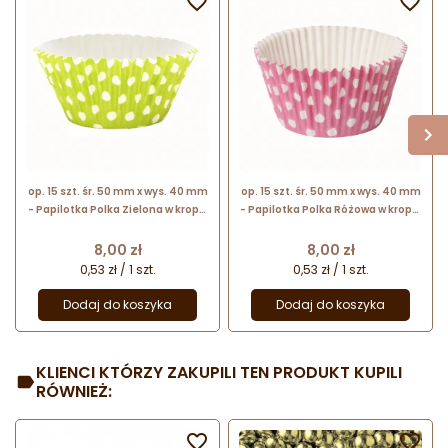


op. 15 szt. śr. 50 mm x wys. 40 mm
op. 15 szt. śr. 50 mm x wys. 40 mm
- Papilotka Polka Zielona w kropki
- Papilotka Polka Różowa w kropki
- sztywne silikonowane foremki
- sztywne silikonowane foremki
do babeczek
do babeczek
Cena
Cena
8,00 zł
8,00 zł
0,53 zł / 1 szt.
0,53 zł / 1 szt.
Dodaj do koszyka
Dodaj do koszyka
KLIENCI KTÓRZY ZAKUPILI TEN PRODUKT KUPILI
RÓWNIEŻ:

