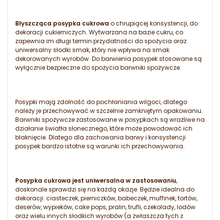
Błyszcząca posypka cukrowa
o chrupiącej konsystencji, do
dekoracji cukierniczych. Wytwarzana na bazie cukru, co
zapewnia im długi termin przydatności do spożycia oraz
uniwersalny słodki smak, który nie wpływa na smak
dekorowanych wyrobów. Do barwienia posypek stosowane są
wyłącznie bezpieczne do spożycia barwniki spożywcze.
Posypki mają zdolność do pochłaniania wilgoci, dlatego
należy je przechowywać w szczelnie zamkniętym opakowaniu.
Barwniki spożywcze zastosowane w posypkach są wrażliwe na
działanie światła słonecznego, które może powodować ich
blaknięcie. Dlatego dla zachowania barwy i konsystencji
posypek bardzo istotne są warunki ich przechowywania.
Posypka cukrowa jest uniwersalna w zastosowaniu
,
doskonale sprawdzi się na każdą okazje. Będzie idealna do
dekoracji: ciasteczek, pierniczków, babeczek, muffinek, tortów,
deserów, wypieków, cake pops, pralin, trufli, czekolady, lodów
oraz wielu innych słodkich wyrobów (a zwłaszcza tych z