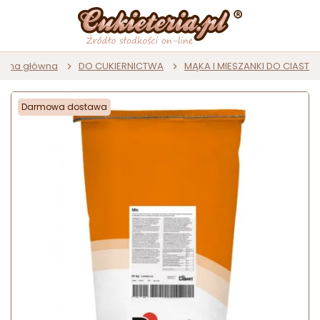
trona główna
DO CUKIERNICTWA
MĄKA I MIESZANKI DO CIAST
Darmowa dostawa