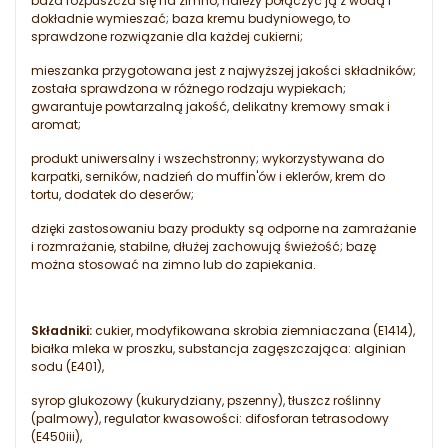
baza rozpuszcza się na zimno, należy połączyć ją z wodą i
dokładnie wymieszać; baza kremu budyniowego, to
sprawdzone rozwiązanie dla każdej cukierni;
mieszanka przygotowana jest z najwyższej jakości składników;
została sprawdzona w różnego rodzaju wypiekach;
gwarantuje powtarzalną jakość, delikatny kremowy smak i
aromat;
produkt uniwersalny i wszechstronny; wykorzystywana do
karpatki, serników, nadzień do muffin'ów i eklerów, krem do
tortu, dodatek do deserów;
dzięki zastosowaniu bazy produkty są odporne na zamrażanie
i rozmrażanie, stabilne, dłużej zachowują świeżość; bazę
można stosować na zimno lub do zapiekania.
Składniki:
cukier, modyfikowana skrobia ziemniaczana (E1414),
białka mleka w proszku, substancja zagęszczająca: alginian
sodu (E401),
syrop glukozowy (kukurydziany, pszenny), tłuszcz roślinny
(palmowy), regulator kwasowości: difosforan tetrasodowy
(E450iii),