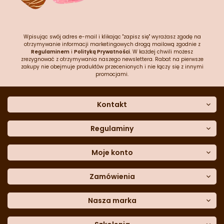
Wpisując swój adres e-mail i klikając "zapisz się" wyrażasz zgodę na
otrzymywanie informacji marketingowych drogą mailową zgodnie z
Regulaminem
i
Polityką Prywatności
. W każdej chwili możesz
zrezygnować z otrzymywania naszego newslettera. Rabat na pierwsze
zakupy nie obejmuje produktów przecenionych i nie łączy się z innymi
promocjami.
Kontakt
O nas
Dane kontaktowe
Regulaminy
Często zadawane pytania
Regulamin sklepu
Sklep stacjonarny
Polityka prywatności
Moje konto
Formularz kontaktowy
Polityka cookies
Załóż konto
Blog
Polityka reklamacji
Zamówienia
Moje dane
Polityka zwrotów
Historia zamówień
e-mail:
Sposoby dostawy
sklep@cukieteria.pl
Dostępność cyfrowa
Lista ulubionych
telefon:
Metody płatności
Nasza marka
601 767 272
Moje rabaty
Dane do przelewu
Sempre Group
Formularz
reklamacji
Trio Gelato