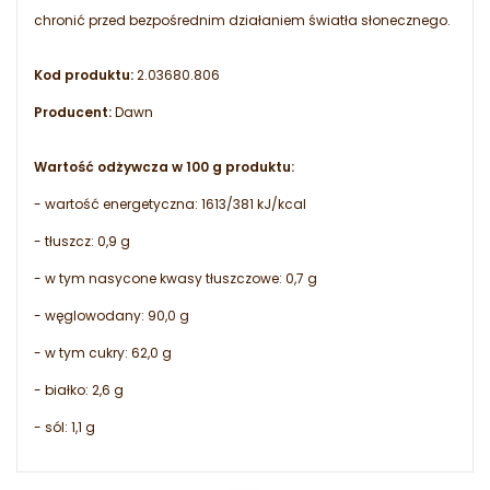
chronić przed bezpośrednim działaniem światła słonecznego.
Kod produktu:
2.03680.806
Producent:
Dawn
Wartość odżywcza w 100 g produktu:
- wartość energetyczna: 1613/381 kJ/kcal
- tłuszcz: 0,9 g
- w tym nasycone kwasy tłuszczowe: 0,7 g
- węglowodany: 90,0 g
- w tym cukry: 62,0 g
- białko: 2,6 g
- sól: 1,1 g