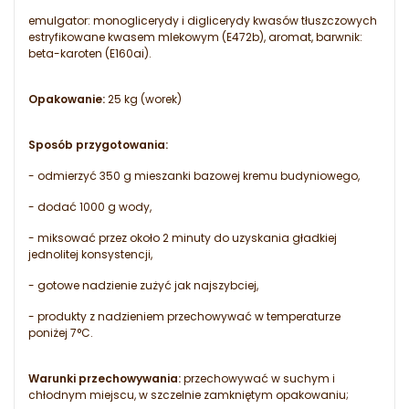
emulgator: monoglicerydy i diglicerydy kwasów tłuszczowych
estryfikowane kwasem mlekowym (E472b), aromat, barwnik:
beta-karoten (E160ai).
Opakowanie:
25 kg (worek)
Sposób przygotowania:
- odmierzyć 350 g mieszanki bazowej kremu budyniowego,
- dodać 1000 g wody,
- miksować przez około 2 minuty do uzyskania gładkiej
jednolitej konsystencji,
- gotowe nadzienie zużyć jak najszybciej,
- produkty z nadzieniem przechowywać w temperaturze
poniżej 7
°C.
Warunki przechowywania:
przechowywać w suchym i
chłodnym miejscu, w szczelnie zamkniętym opakowaniu;