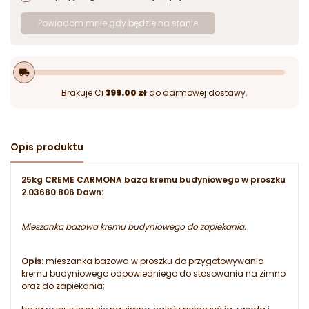
Powiadom mnie gdy będzie na stanie
local_shipping
Brakuje Ci
399.00 zł
do darmowej dostawy.
Opis produktu
25kg CREME CARMONA baza kremu budyniowego w proszku
2.03680.806 Dawn:
Mieszanka bazowa kremu budyniowego do zapiekania.
Opis:
mieszanka bazowa w proszku do przygotowywania
kremu budyniowego odpowiedniego do stosowania na zimno
oraz do zapiekania;