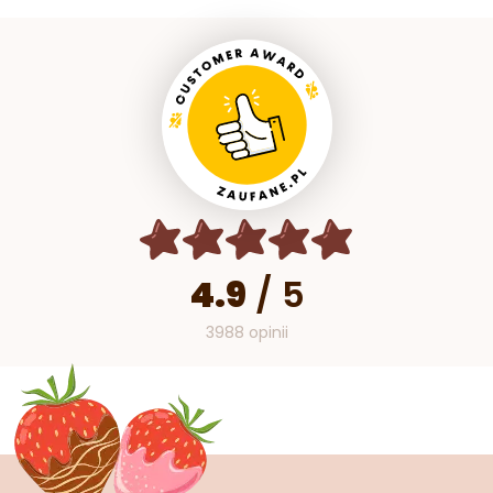
4.9
/
5
3988 opinii