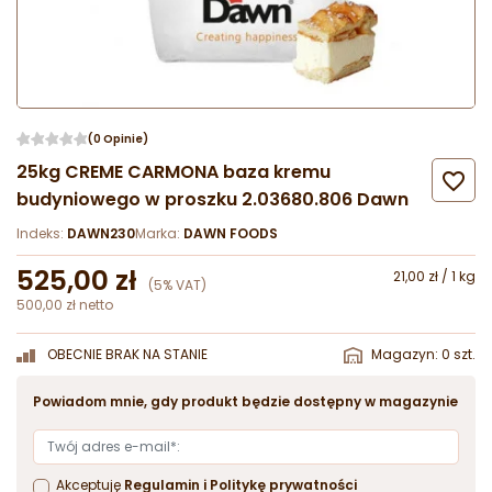
(0 Opinie)
25kg CREME CARMONA baza kremu

budyniowego w proszku 2.03680.806 Dawn
Indeks:
DAWN230
Marka:
DAWN FOODS
525,00 zł
21,00 zł / 1 kg
(5% VAT)
500,00 zł netto
OBECNIE BRAK NA STANIE
Magazyn: 0 szt.
Powiadom mnie, gdy produkt będzie dostępny w magazynie
Akceptuję
Regulamin
i
Politykę prywatności