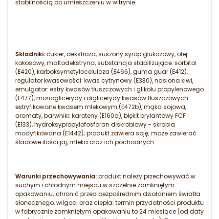
stabilnością po umieszczeniu w witrynie.
Składniki:
cukier, dekstroza, suszony syrop glukozowy, olej
kokosowy, maltodekstryna, substancja stabilizujące: sorbitol
(E420), karboksymetyloceluloza (E466), guma guar (E412),
regulator kwasowości: kwas cytrynowy (E330), nasiona kiwi,
emulgator: estry kwasów tłuszczowych i glikolu propylenowego
(E477), monoglicerydy i diglicerydy kwasów tłuszczowych
estryfikowane kwasem mlekowym (E472b), mąka sojowa,
aromaty, barwniki: karoteny (E160a), błękit brylantowy FCF
(E133), hydroksypropylofosforan diskrobiowy - skrobia
modyfikowana (E1442); produkt zawiera soję; może zawierać
śladowe ilości jaj, mleka oraz ich pochodnych.
Warunki przechowywania:
produkt należy przechowywać w
suchym i chłodnym miejscu w szczelnie zamkniętym
opakowaniu; chronić przed bezpośrednim działaniem światła
słonecznego, wilgoci oraz ciepła; termin przydatności produktu
w fabrycznie zamkniętym opakowaniu to 24 miesiące (od daty