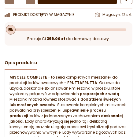
PRODUKT DOSTĘPNY W MAGAZYNIE
Magazyn: 12 szt.
local_shipping
Brakuje Ci
399.00 zł
do darmowej dostawy.
Opis produktu
MISCELE COMPLETE
- to seria kompletnych mieszanek do
produkcji lodów owocowych -
FRUTTAFRUTTA
. Gotowe do
użycia, doskonale zbilansowane mieszanki w proszku, które
wystarczy połączyć w odpowiednich
proporcjach z wodą
.
Mieszanki można również stosować
z dodatkiem świeżych
lub mrożonych owoców
. Stosowanie kompletnych mieszanek
pozwala na przyspieszenie i
usprawnienie procesu
produkcji
lodów z jednoczesnym zachowaniem
doskonałej
jakości
. Lody charakteryzują się jednolitą i delikatną
konsystencją oraz nie ulegają procesowi krystalizacji podczas
przechowywania w witrynie. Lody wytwarzane z gotowych baz