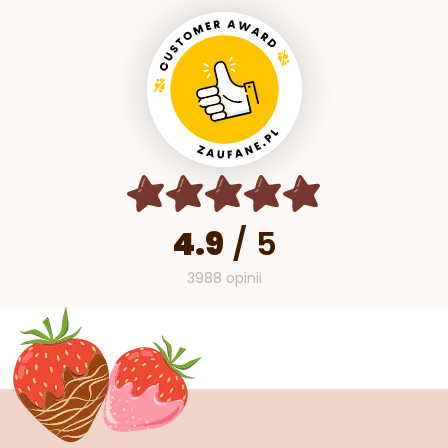
4.9
/
5
3988 opinii