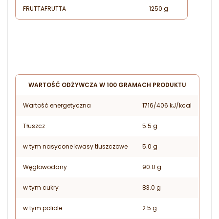
FRUTTAFRUTTA
1250 g
WARTOŚĆ ODŻYWCZA W 100 GRAMACH PRODUKTU
Wartość energetyczna
1716/406 kJ/kcal
Tłuszcz
5.5 g
w tym nasycone kwasy tłuszczowe
5.0 g
Węglowodany
90.0 g
w tym cukry
83.0 g
w tym poliole
2.5 g