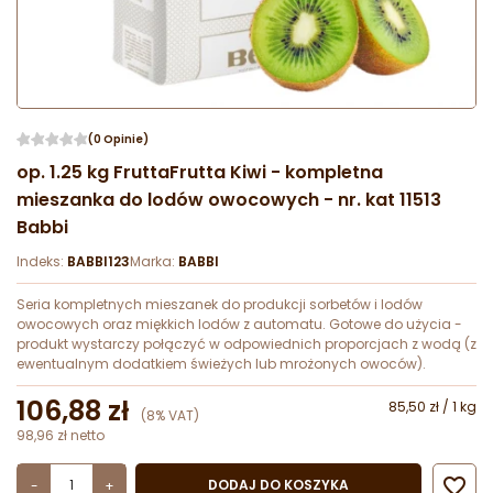
(0 Opinie)
op. 1.25 kg FruttaFrutta Kiwi - kompletna
mieszanka do lodów owocowych - nr. kat 11513
Babbi
Indeks:
BABBI123
Marka:
BABBI
Seria kompletnych mieszanek do produkcji sorbetów i lodów
owocowych oraz miękkich lodów z automatu. Gotowe do użycia -
produkt wystarczy połączyć w odpowiednich proporcjach z wodą (z
ewentualnym dodatkiem świeżych lub mrożonych owoców).
106,88 zł
85,50 zł / 1 kg
(8% VAT)
98,96 zł netto

DODAJ DO KOSZYKA
-
+