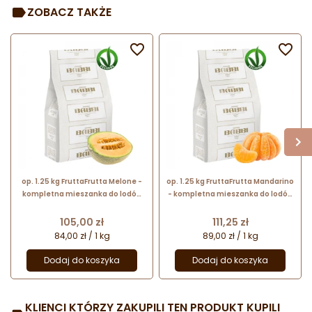
ZOBACZ TAKŻE


op. 1.25 kg FruttaFrutta Melone -
op. 1.25 kg FruttaFrutta Mandarino
kompletna mieszanka do lodów
- kompletna mieszanka do lodów
melonowych - nr. kat. 11517 Babbi
mandarynka - nr. kat. 11514 Babbi
Cena
Cena
105,00 zł
111,25 zł
84,00 zł / 1 kg
89,00 zł / 1 kg
Dodaj do koszyka
Dodaj do koszyka
KLIENCI KTÓRZY ZAKUPILI TEN PRODUKT KUPILI