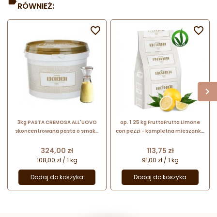
RÓWNIEŻ:


3kg PASTA CREMOSA ALL'UOVO
op. 1.25 kg FruttaFrutta Limone
skoncentrowana pasta o smaku
con pezzi - kompletna mieszanka
kremu angielskiego 12410 BABBI
do lodów cytrynowych z
kawałkami owoców - nr. kat. 11606
Cena
Cena
324,00 zł
113,75 zł
Babbi
108,00 zł / 1 kg
91,00 zł / 1 kg
Dodaj do koszyka
Dodaj do koszyka