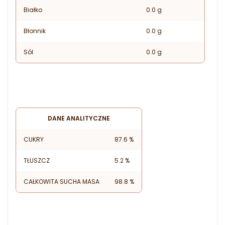
Białko
0.0 g
Błonnik
0.0 g
Sól
0.0 g
DANE ANALITYCZNE
CUKRY
87.6 %
TŁUSZCZ
5.2 %
CAŁKOWITA SUCHA MASA
98.8 %