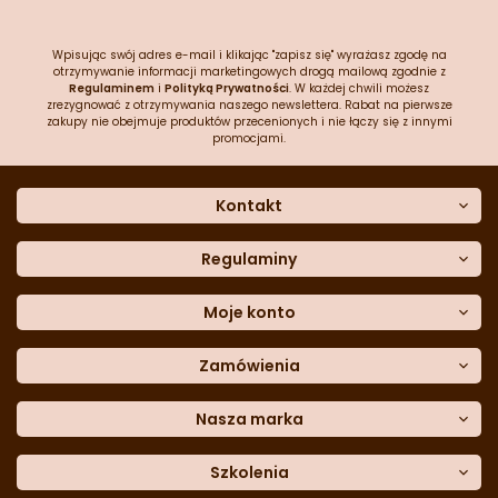
Wpisując swój adres e-mail i klikając "zapisz się" wyrażasz zgodę na
otrzymywanie informacji marketingowych drogą mailową zgodnie z
Regulaminem
i
Polityką Prywatności
. W każdej chwili możesz
zrezygnować z otrzymywania naszego newslettera. Rabat na pierwsze
zakupy nie obejmuje produktów przecenionych i nie łączy się z innymi
promocjami.
Kontakt
O nas
Dane kontaktowe
Regulaminy
Często zadawane pytania
Regulamin sklepu
Sklep stacjonarny
Polityka prywatności
Moje konto
Formularz kontaktowy
Polityka cookies
Załóż konto
Blog
Polityka reklamacji
Zamówienia
Moje dane
Polityka zwrotów
Historia zamówień
e-mail:
Sposoby dostawy
sklep@cukieteria.pl
Dostępność cyfrowa
Lista ulubionych
telefon:
Metody płatności
Nasza marka
601 767 272
Moje rabaty
Dane do przelewu
Sempre Group
Formularz
reklamacji
Trio Gelato
Szkolenia
Formularz
zwrotu
CDN