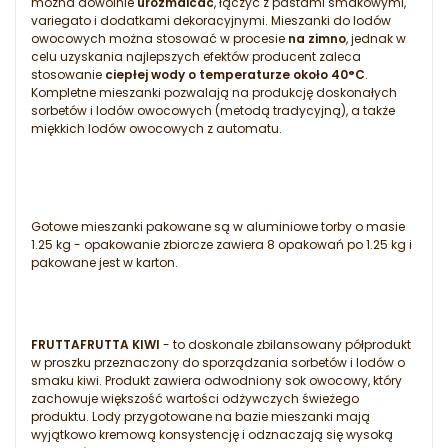
można dowolnie
urozmaicać
, łączyć z pastami smakowymi,
variegato i dodatkami dekoracyjnymi. Mieszanki do lodów
owocowych można stosować w procesie
na zimno
, jednak w
celu uzyskania najlepszych efektów producent zaleca
stosowanie
ciepłej wody o temperaturze około 40°C
.
Kompletne mieszanki pozwalają na produkcję doskonałych
sorbetów i lodów owocowych (metodą tradycyjną), a także
miękkich lodów owocowych z automatu.
Gotowe mieszanki pakowane są w aluminiowe torby o masie
1.25 kg - opakowanie zbiorcze zawiera 8 opakowań po 1.25 kg i
pakowane jest w karton.
FRUTTAFRUTTA KIWI
- to doskonale zbilansowany półprodukt
w proszku przeznaczony do sporządzania sorbetów i lodów o
smaku kiwi. Produkt zawiera odwodniony sok owocowy, który
zachowuje większość wartości odżywczych świeżego
produktu. Lody przygotowane na bazie mieszanki mają
wyjątkowo kremową konsystencję i odznaczają się wysoką