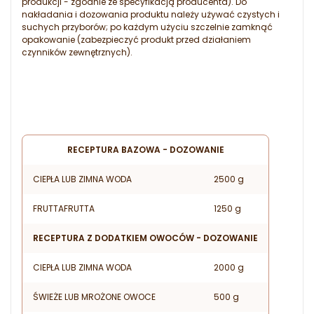
produkcji - zgodnie ze specyfikacją producenta). Do
nakładania i dozowania produktu należy używać czystych i
suchych przyborów; po każdym użyciu szczelnie zamknąć
opakowanie (zabezpieczyć produkt przed działaniem
czynników zewnętrznych).
RECEPTURA BAZOWA - DOZOWANIE
CIEPŁA LUB ZIMNA WODA
2500 g
FRUTTAFRUTTA
1250 g
RECEPTURA Z DODATKIEM OWOCÓW - DOZOWANIE
CIEPŁA LUB ZIMNA WODA
2000 g
ŚWIEŻE LUB MROŻONE OWOCE
500 g