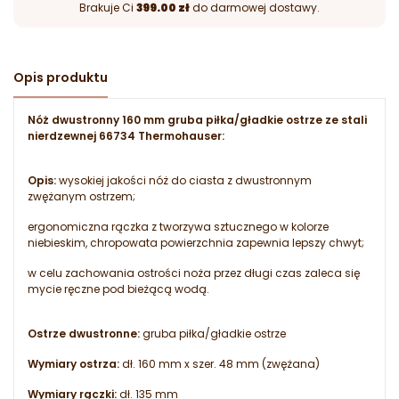
Brakuje Ci
399.00 zł
do darmowej dostawy.
Opis produktu
Nóż dwustronny 160 mm gruba piłka/gładkie ostrze ze stali
nierdzewnej 66734 Thermohauser:
Opis:
wysokiej jakości nóż do ciasta z dwustronnym
zwężanym ostrzem;
ergonomiczna rączka z tworzywa sztucznego w kolorze
niebieskim, chropowata powierzchnia zapewnia lepszy chwyt;
w celu zachowania ostrości noża przez długi czas zaleca się
mycie ręczne pod bieżącą wodą.
Ostrze dwustronne:
gruba piłka/gładkie ostrze
Wymiary ostrza:
dł. 160 mm x szer. 48 mm (zwężana)
Wymiary rączki:
dł. 135 mm