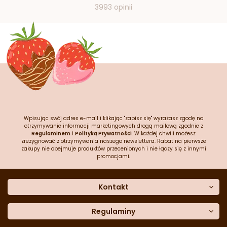
3993 opinii
Wpisując swój adres e-mail i klikając "zapisz się" wyrażasz zgodę na
otrzymywanie informacji marketingowych drogą mailową zgodnie z
Regulaminem
i
Polityką Prywatności
. W każdej chwili możesz
zrezygnować z otrzymywania naszego newslettera. Rabat na pierwsze
zakupy nie obejmuje produktów przecenionych i nie łączy się z innymi
promocjami.
Kontakt
O nas
Dane kontaktowe
Regulaminy
Często zadawane pytania
Regulamin sklepu