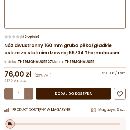
(0 Opinie)
Nóż dwustronny 160 mm gruba piłka/gładkie
ostrze ze stali nierdzewnej 66734 Thermohauser
Indeks:
THERMOHAUSER27
Marka:
THERMOHAUSER
76,00 zł
76,00 zł / 1 szt.
(23% VAT)
61,79 zł netto

DODAJ DO KOSZYKA
-
+
PRODUKT DOSTĘPNY W MAGAZYNIE
Magazyn: 3 szt.
local_shipping