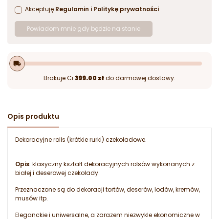
Akceptuję
Regulamin
i
Politykę prywatności
Powiadom mnie gdy będzie na stanie
local_shipping
Brakuje Ci
399.00 zł
do darmowej dostawy.
Opis produktu
Dekoracyjne rolls (krótkie rurki) czekoladowe.
Opis
: klasyczny kształt dekoracyjnych rolsów wykonanych z
białej i deserowej czekolady.
Przeznaczone są do dekoracji tortów, deserów, lodów, kremów,
musów itp.
Eleganckie i uniwersalne, a zarazem niezwykle ekonomiczne w