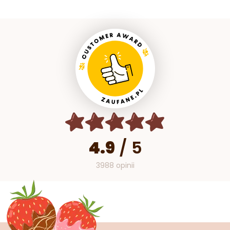
4.9
/
5
3988 opinii