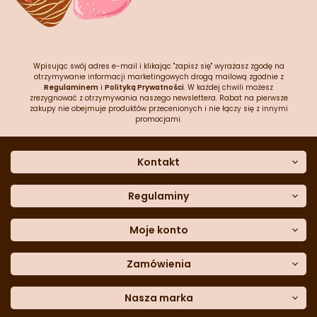
Wpisując swój adres e-mail i klikając "zapisz się" wyrażasz zgodę na
otrzymywanie informacji marketingowych drogą mailową zgodnie z
Regulaminem
i
Polityką Prywatności
. W każdej chwili możesz
zrezygnować z otrzymywania naszego newslettera. Rabat na pierwsze
zakupy nie obejmuje produktów przecenionych i nie łączy się z innymi
promocjami.
Kontakt
O nas
Dane kontaktowe
Regulaminy
Często zadawane pytania
Regulamin sklepu
Sklep stacjonarny
Polityka prywatności
Moje konto
Formularz kontaktowy
Polityka cookies
Załóż konto
Blog
Polityka reklamacji
Zamówienia
Moje dane
Polityka zwrotów
Historia zamówień
e-mail:
Sposoby dostawy
sklep@cukieteria.pl
Dostępność cyfrowa
Lista ulubionych
telefon:
Metody płatności
Nasza marka
601 767 272
Moje rabaty
Dane do przelewu
Sempre Group