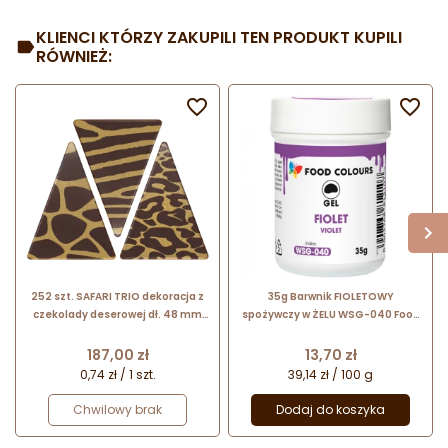
KLIENCI KTÓRZY ZAKUPILI TEN PRODUKT KUPILI
RÓWNIEŻ:


252 szt. SAFARI TRIO dekoracja z
35g Barwnik FIOLETOWY
czekolady deserowej dł. 48 mm
spożywczy w ŻELU WSG-040 Food
33957 Barbara Decor
Colours
Cena
Cena
187,00 zł
13,70 zł
0,74 zł / 1 szt.
39,14 zł / 100 g
Chwilowy brak
Dodaj do koszyka