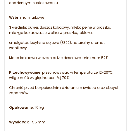
codziennym zastosowaniu.
Wzór
: marmurkowe
Składniki:
cukier, tłuszcz kakaowy, mleko pełne w proszku,
miazga kakaowa, serwatka w proszku, laktoza,
emulgator: lecytyna sojowa (E322), naturalny aromat
waniliowy.
Masa kakaowa w czekoladzie deserowej minimum 52%.
Przechowywanie:
przechowywać w temperaturze 12-20°C,
wilgotność względna poniżej 70%.
Chronić przed bezpośrednim działaniem światła oraz obcych
zapachów.
Opakowanie:
1,0 kg
Wymiary:
dł. 55 mm