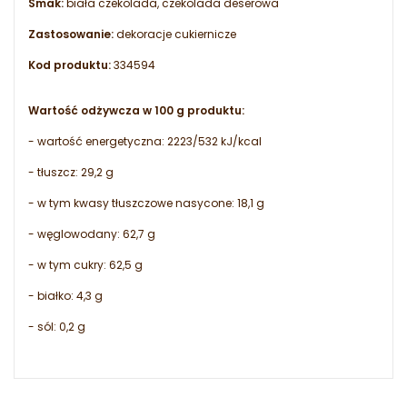
Smak:
biała czekolada, czekolada deserowa
Zastosowanie:
dekoracje cukiernicze
Kod produktu:
334594
Wartość odżywcza w 100 g produktu:
- wartość energetyczna: 2223/532 kJ/kcal
- tłuszcz: 29,2 g
- w tym kwasy tłuszczowe nasycone: 18,1 g
- węglowodany: 62,7 g
- w tym cukry: 62,5 g
- białko: 4,3 g
- sól: 0,2 g