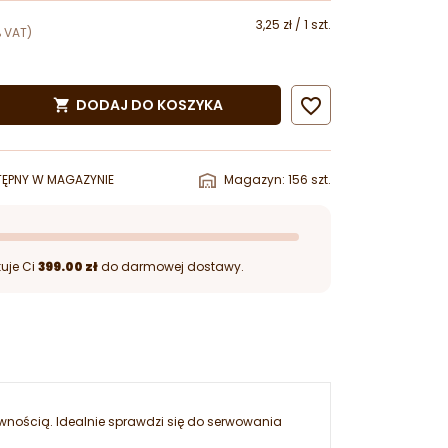
3,25 zł / 1 szt.
 VAT)

DODAJ DO KOSZYKA

ĘPNY W MAGAZYNIE
Magazyn: 156 szt.
uje Ci
399.00 zł
do darmowej dostawy.
ywnością. Idealnie sprawdzi się do serwowania