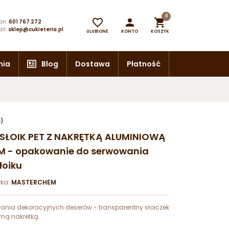
0



on:
601 767 272
il:
sklep@cukieteria.pl
ULUBIONE
KONTO
KOSZYK
nia
Blog
Dostawa
Płatność
e)
ml SŁOIK PET Z NAKRĘTKĄ ALUMINIOWĄ
 - opakowanie do serwowania
łoiku
ka:
MASTERCHEM
ania dekoracyjnych deserów - transparentny słoiczek
rną nakretką.