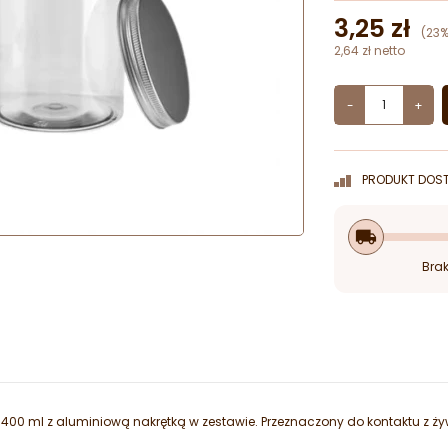
3,25 zł
(23%
2,64 zł netto
-
+
PRODUKT DOST
local_shipping
Brak
 400 ml z aluminiową nakrętką w zestawie. Przeznaczony do kontaktu z ż