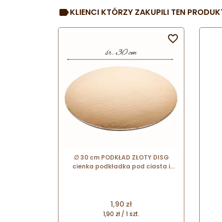
KLIENCI KTÓRZY ZAKUPILI TEN PRODUKT

∅ 30 cm PODKŁAD ZŁOTY DISG
cienka podkładka pod ciasta i
torty
Cena
1,90 zł
1,90 zł / 1 szt.