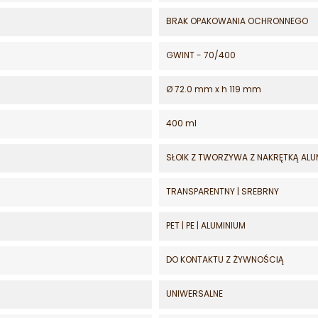
BRAK OPAKOWANIA OCHRONNEGO
GWINT - 70/400
Ø 72.0 mm x h 119 mm
400 ml
SŁOIK Z TWORZYWA Z NAKRĘTKĄ AL
TRANSPARENTNY | SREBRNY
PET | PE | ALUMINIUM
DO KONTAKTU Z ŻYWNOŚCIĄ
UNIWERSALNE