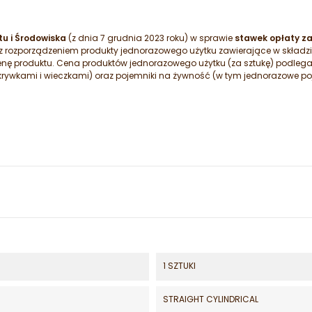
u i Środowiska
(z dnia 7 grudnia 2023 roku) w sprawie
stawek opłaty z
 z rozporządzeniem produkty jednorazowego użytku zawierające w składz
enę produktu. Cena produktów jednorazowego użytku (za sztukę) podleg
krywkami i wieczkami) oraz pojemniki na żywność (w tym jednorazowe p
1 SZTUKI
STRAIGHT CYLINDRICAL