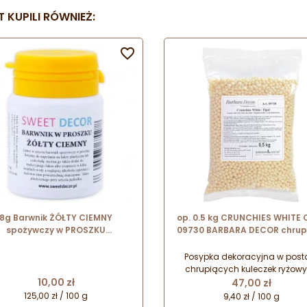
 KUPILI RÓWNIEŻ:

8g Barwnik ŻÓŁTY CIEMNY
op. 0.5 kg CRUNCHIES WHITE 
spożywczy w PROSZKU
09730 BARBARA DECOR chrup
Sweetdecor
kuleczki ryżowe w białej
czekoladzie - śr. 4 mm
Posypka dekoracyjna w post
chrupiących kuleczek ryżow
Cena
Cena
10,00 zł
oblanych czekoladą. Idealna
47,00 zł
urozmaicania i ozdabiania
125,00 zł / 100 g
9,40 zł / 100 g
wypieków, deserów, lodów,