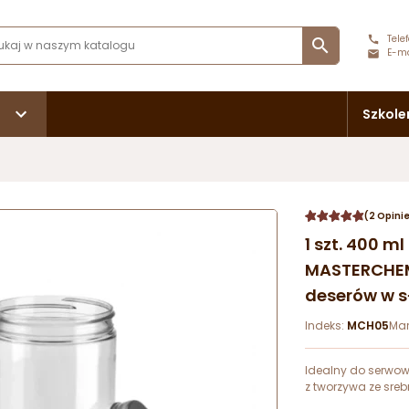
Telef

E-ma
Szkole
(2 Opini
1 szt. 400 
MASTERCHEM
deserów w s
Indeks:
MCH05
Mar
Idealny do serwow
z tworzywa ze sreb