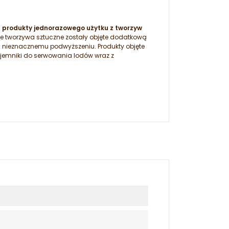
a produkty jednorazowego użytku z tworzyw
ie tworzywa sztuczne zostały objęte dodatkową
a nieznacznemu podwyższeniu. Produkty objęte
ojemniki do serwowania lodów wraz z