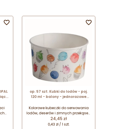


OPAL
op. 57 szt. Kubki do lodów - poj.
iące
120 ml - balony - jednorazowe
miseczki papierowe - śr. 73 mm x
wys. 47 mm
aci
Kolorowe kubeczki do serwowania
ych
lodów, deserów i zimnych przekąsek.
Cena
 do
Papierowe miseczki pokryte warstwą
24,45 zł
 -
foli polietylenowej, która zabezpiecza
0,43 zł / 1 szt.
papier przez przemiękaniem. Produkt