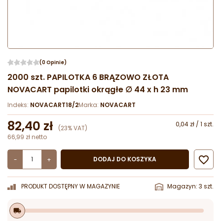
(0 Opinie)
2000 szt. PAPILOTKA 6 BRĄZOWO ZŁOTA
NOVACART papilotki okrągłe ∅ 44 x h 23 mm
Indeks:
NOVACART18/2
Marka:
NOVACART
82,40 zł
0,04 zł / 1 szt.
(23% VAT)
66,99 zł netto

DODAJ DO KOSZYKA
-
+
PRODUKT DOSTĘPNY W MAGAZYNIE
Magazyn: 3 szt.
local_shipping