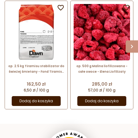


op. 2.5 kg Tiramisu stabilizator do
op. 500 g Malina liofilizowana -
świeżej śmietany - Fond Tiramisu
całe owoce - Elena Liofilizaty
Dawn Exceptional - nr. kat.
2.03584.804
Cena
Cena
162,50 zł
285,00 zł
6,50 zł / 100 g
57,00 zł / 100 g
Dodaj do koszyka
Dodaj do koszyka