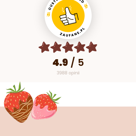
4.9
/
5
3988 opinii