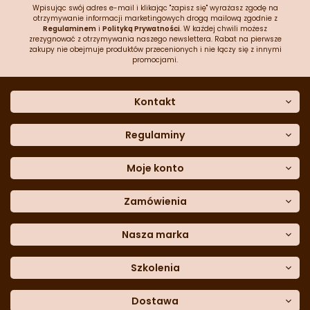
Wpisując swój adres e-mail i klikając "zapisz się" wyrażasz zgodę na
otrzymywanie informacji marketingowych drogą mailową zgodnie z
Regulaminem
i
Polityką Prywatności
. W każdej chwili możesz
zrezygnować z otrzymywania naszego newslettera. Rabat na pierwsze
zakupy nie obejmuje produktów przecenionych i nie łączy się z innymi
promocjami.
Kontakt
O nas
Dane kontaktowe
Regulaminy
Często zadawane pytania
Regulamin sklepu
Sklep stacjonarny
Polityka prywatności
Moje konto
Formularz kontaktowy
Polityka cookies
Załóż konto
Blog
Polityka reklamacji
Zamówienia
Moje dane
Polityka zwrotów
Historia zamówień
e-mail:
Sposoby dostawy
sklep@cukieteria.pl
Dostępność cyfrowa
Lista ulubionych
telefon:
Metody płatności
Nasza marka
601 767 272
Moje rabaty
Dane do przelewu
Sempre Group
Formularz
reklamacji
Trio Gelato
Szkolenia
Formularz
zwrotu
CDN
Warsaw
Academy of Pastry Arts
Wroclaw
Academy of Baker Arts
Dostawa