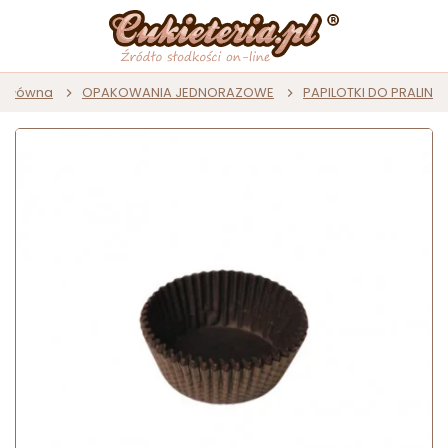
a główna
OPAKOWANIA JEDNORAZOWE
PAPILOTKI DO PRALIN