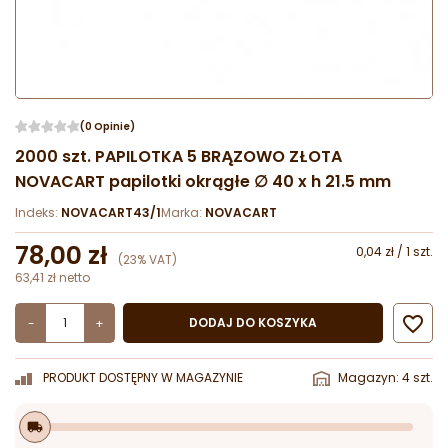
(0 Opinie)
2000 szt. PAPILOTKA 5 BRĄZOWO ZŁOTA
NOVACART papilotki okrągłe ∅ 40 x h 21.5 mm
Indeks:
NOVACART43/1
Marka:
NOVACART
78,00 zł
0,04 zł / 1 szt.
(23% VAT)
63,41 zł netto

DODAJ DO KOSZYKA
-
+
PRODUKT DOSTĘPNY W MAGAZYNIE
Magazyn: 4 szt.
local_shipping