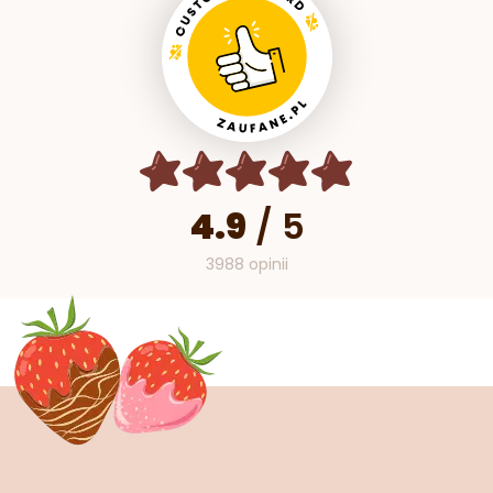
4.9
/
5
3988 opinii