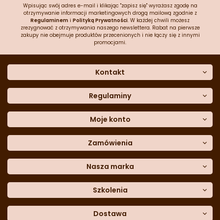
Wpisując swój adres e-mail i klikając "zapisz się" wyrażasz zgodę na
otrzymywanie informacji marketingowych drogą mailową zgodnie z
Regulaminem
i
Polityką Prywatności
. W każdej chwili możesz
zrezygnować z otrzymywania naszego newslettera. Rabat na pierwsze
zakupy nie obejmuje produktów przecenionych i nie łączy się z innymi
promocjami.
Kontakt
O nas
Dane kontaktowe
Regulaminy
Często zadawane pytania
Regulamin sklepu
Sklep stacjonarny
Polityka prywatności
Moje konto
Formularz kontaktowy
Polityka cookies
Załóż konto
Blog
Polityka reklamacji
Zamówienia
Moje dane
Polityka zwrotów
Historia zamówień
e-mail:
Sposoby dostawy
sklep@cukieteria.pl
Dostępność cyfrowa
Lista ulubionych
telefon:
Metody płatności
Nasza marka
601 767 272
Moje rabaty
Dane do przelewu
Sempre Group
Formularz
reklamacji
Trio Gelato
Szkolenia
Formularz
zwrotu
CDN
Warsaw
Academy of Pastry Arts
Wroclaw
Academy of Baker Arts
Dostawa