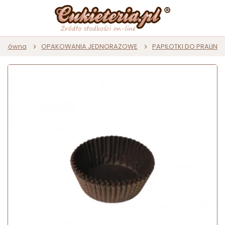
a główna
OPAKOWANIA JEDNORAZOWE
PAPILOTKI DO PRALIN