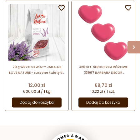


20 g WRZOS KWIATY JADALNE
320 szt. SERDUSZKA RÓŻOWE
LOVE NATURE - suszone kwiaty do
33967 BARBARA DECOR
dekoracji cukierniczych
walentynkowa dekoracja z białej
czekolady - 18 x 14 mm
Cena
Cena
12,00 zł
69,70 zł
600,00 zł / 1 kg
0,22 zł / 1 szt.
Dodaj do koszyka
Dodaj do koszyka