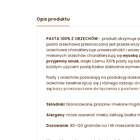
Opis produktu
PASTA 100% Z ORZECHÓW
- produkt otrzymuje s
pasta orzechowa przeznaczona jest przede wsz
orzechowe charakteryzuje uniwersalność i wszechs
mielonych orzechów charakteryzują się
wysoką z
przyjemny smak
, dzięki czemu 100% pasty są ba
każdym użyciem pastę trzeba dokładnie wymies
Pasty z orzechów pozwalają na produkcję dosk
orzechów świetnie łączy się z różnego rodzaju
do
się
bazy przeznaczone do łączenia z pastami 
Składniki:
blanszowane, prażone i mielone migda
Alergeny:
może zawierać mleko, laktozę, białka 
Dozowanie:
80-120 gramów na 1 litr mieszanki 