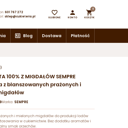
0



on:
601 767 272
il:
sklep@cukieteria.pl
ULUBIONE
KONTO
KOSZYK
nia
Blog
Dostawa
Płatność
e)
STA 100% Z MIGDAŁÓW SEMPRE
a z blanszowanych prażonych i
migdałów
9
Marka:
SEMPRE
ażonych i mielonych migdałów do produkcji lodów
 stosowania w cukiernictwie. Bez dodatku aromatów i
ralny smak orzechów.