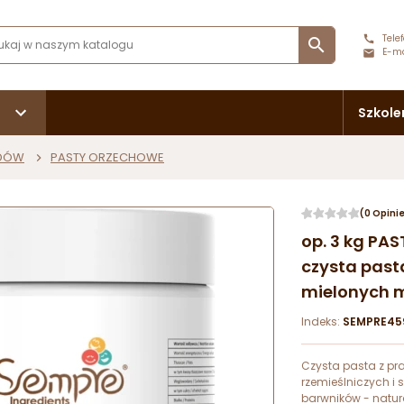
Telef

E-ma
Szkole
ODÓW
PASTY ORZECHOWE
(0 Opini
op. 3 kg PA
czysta past
mielonych 
Indeks:
SEMPRE45
Czysta pasta z pr
rzemieślniczych i
barwników - natu