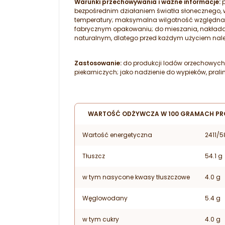
Warunki przechowywania i ważne informacje:
p
bezpośrednim działaniem światła słonecznego,
temperatury; maksymalna wilgotność względna 
fabrycznym opakowaniu; do mieszania, nakładani
naturalnym, dlatego przed każdym użyciem nale
Zastosowanie:
do produkcji lodów orzechowych 
piekarniczych; jako nadzienie do wypieków, pra
WARTOŚĆ ODŻYWCZA W 100 GRAMACH PR
Wartość energetyczna
2411/5
Tłuszcz
54.1 g
w tym nasycone kwasy tłuszczowe
4.0 g
Węglowodany
5.4 g
w tym cukry
4.0 g