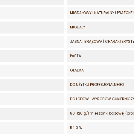
MIGDAŁOWY | NATURALNY | PRAŻONE
MIGDAŁY
JASNA | BRĄZOWA | CHARAKTERYST
PASTA
GŁADKA
DO UŻYTKU PROFESJONALNEGO
DO LODÓW I WYROBÓW CUKIERNICZ
80-120 g/l mieszanki bazowej (pr
54.0 %