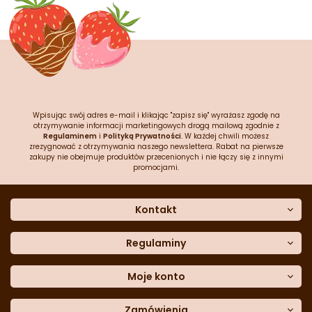
Wpisując swój adres e-mail i klikając "zapisz się" wyrażasz zgodę na
otrzymywanie informacji marketingowych drogą mailową zgodnie z
Regulaminem
i
Polityką Prywatności
. W każdej chwili możesz
zrezygnować z otrzymywania naszego newslettera. Rabat na pierwsze
zakupy nie obejmuje produktów przecenionych i nie łączy się z innymi
promocjami.
Kontakt
O nas
Dane kontaktowe
Regulaminy
Często zadawane pytania
Regulamin sklepu
Sklep stacjonarny
Polityka prywatności
Moje konto
Formularz kontaktowy
Polityka cookies
Załóż konto
Blog
Polityka reklamacji
Zamówienia
Moje dane