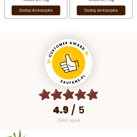
Dodaj do koszyka
Dodaj do koszyka
4.9
/
5
3988 opinii