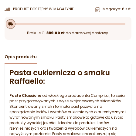
PRODUKT DOSTĘPNY W MAGAZYNIE
Magazyn: 6 szt.
local_shipping
Brakuje Ci
399.00 zł
do darmowej dostawy.
Opis produktu
Pasta cukiernicza o smaku
Raffaello:
Paste Classiche
od włoskiego producenta Comprital, to seria
past przygotowywanych z wyselekcjonowanych składników.
Skoncentrowany smak i formuła past pozwala na
sporządzanie lodów i wyrobów cukierniczych o autentycznym i
wyrafinowanym smaku. Pasty smakowe to gotowe do użycia
produkty wysokiej jakości. Idealne do produkcji lodów
rzemieślniczych oraz tworzenia wyrobów cukierniczych na
najwyższym poziomie. Pasty smakowe charakteryzują się