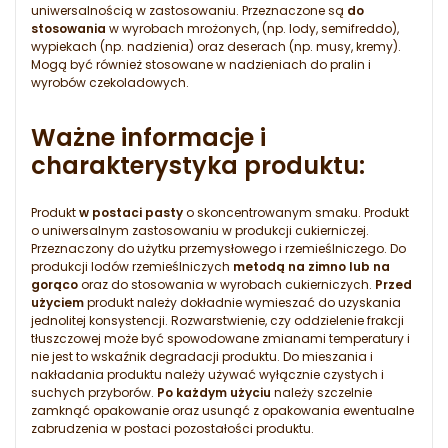
uniwersalnością w zastosowaniu. Przeznaczone są
do
stosowania
w wyrobach mrożonych, (np. lody, semifreddo),
wypiekach (np. nadzienia) oraz deserach (np. musy, kremy).
Mogą być również stosowane w nadzieniach do pralin i
wyrobów czekoladowych.
Ważne informacje i
charakterystyka produktu:
Produkt
w postaci pasty
o skoncentrowanym smaku. Produkt
o uniwersalnym zastosowaniu w produkcji cukierniczej.
Przeznaczony do użytku przemysłowego i rzemieślniczego. Do
produkcji lodów rzemieślniczych
metodą na zimno lub na
gorąco
oraz do stosowania w wyrobach cukierniczych.
Przed
użyciem
produkt należy dokładnie wymieszać do uzyskania
jednolitej konsystencji. Rozwarstwienie, czy oddzielenie frakcji
tłuszczowej może być spowodowane zmianami temperatury i
nie jest to wskaźnik degradacji produktu. Do mieszania i
nakładania produktu należy używać wyłącznie czystych i
suchych przyborów.
Po każdym użyciu
należy szczelnie
zamknąć opakowanie oraz usunąć z opakowania ewentualne
zabrudzenia w postaci pozostałości produktu.