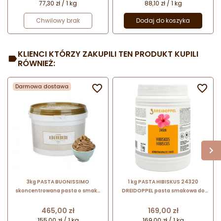
77,30 zł / 1 kg
88,10 zł / 1 kg
Chwilowy brak
Dodaj do koszyka
KLIENCI KTÓRZY ZAKUPILI TEN PRODUKT KUPILI
RÓWNIEŻ:
Darmowa dostawa


3kg PASTA BUONISSIMO
1 kg PASTA HIBISKUS 24320
skoncentrowana pasta o smaku
DREIDOPPEL pasta smakowa do
kremu z orzechów laskowych
lodów i wyrobów cukierniczych
BABBI
Cena
Cena
465,00 zł
169,00 zł
155,00 zł / 1 kg
169,00 zł / 1 kg