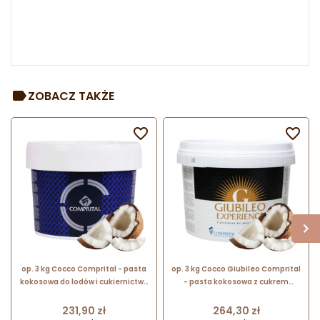
ZOBACZ TAKŻE


op. 3 kg Cocco Comprital - pasta
op. 3 kg Cocco Giubileo Comprital
kokosowa do lodów i cukiernictwa
- pasta kokosowa z cukrem
- nr. kat. PC025C
trzcinowym i gronowym - nr. kat.
PC634PB
Cena
Cena
231,90 zł
264,30 zł