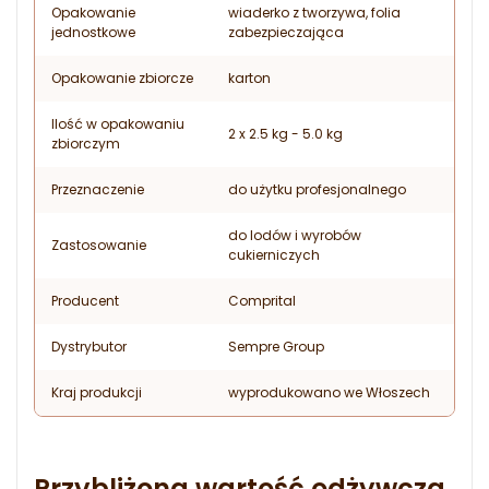
Opakowanie
wiaderko z tworzywa, folia
jednostkowe
zabezpieczająca
Opakowanie zbiorcze
karton
Ilość w opakowaniu
2 x 2.5 kg - 5.0 kg
zbiorczym
Przeznaczenie
do użytku profesjonalnego
do lodów i wyrobów
Zastosowanie
cukierniczych
Producent
Comprital
Dystrybutor
Sempre Group
Kraj produkcji
wyprodukowano we Włoszech
Przybliżona wartość odżywcza