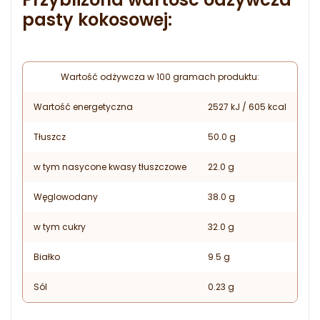
pasty kokosowej:
Wartość odżywcza w 100 gramach produktu:
Wartość energetyczna
2527 kJ / 605 kcal
Tłuszcz
50.0 g
w tym nasycone kwasy tłuszczowe
22.0 g
Węglowodany
38.0 g
w tym cukry
32.0 g
Białko
9.5 g
Sól
0.23 g