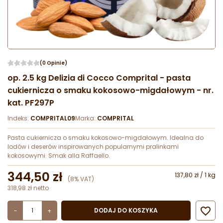
(0 Opinie)
op. 2.5 kg Delizia di Cocco Comprital - pasta
cukiernicza o smaku kokosowo-migdałowym - nr.
kat. PF297P
Indeks:
COMPRITAL09
Marka:
COMPRITAL
Pasta cukiernicza o smaku kokosowo-migdałowym. Idealna do
lodów i deserów inspirowanych popularnymi pralinkami
kokosowymi. Smak alla Raffaello.
344,50 zł
137,80 zł / 1 kg
(8% VAT)
318,98 zł netto

DODAJ DO KOSZYKA
-
+